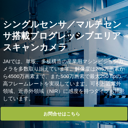
ホーム
Products
エリアスキャンカメラ
シングルセンサ／マルチセン
サ搭載プログレッシブエリア
スキャンカメラ
JAIでは、単板、多板構造の産業用マシンビジョンカ
メラを多数取り揃えています。解像度は235万画素か
ら4500万画素まで、また500万画素で最大250 ftpの
高フレームレートを実現しています。可視と近紫外
領域、近赤外領域（NIR）に感度を持つタイプも用意
しています。
お問合せはこちら