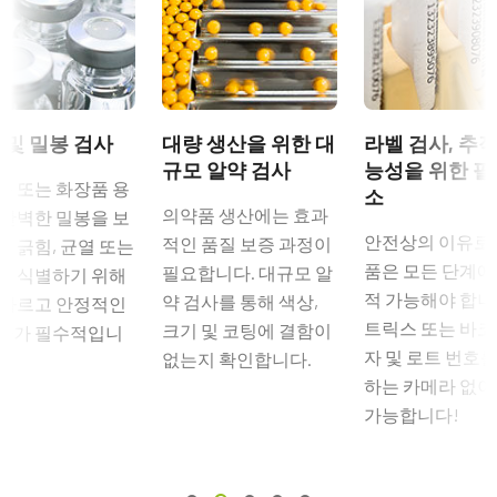
 및 밀봉 검사
대량 생산을 위한 대
라벨 검사, 추적
규모 알약 검사
능성을 위한 필
품 또는 화장품 용
소
의약품 생산에는 효과
 완벽한 밀봉을 보
안전상의 이유로
적인 품질 보증 과정이
고 긁힘, 균열 또는
품은 모든 단계에
필요합니다. 대규모 알
을 식별하기 위해
적 가능해야 합니
약 검사를 통해 색상,
 빠르고 안정적인
트릭스 또는 바코
크기 및 코팅에 결함이
라가 필수적입니
자 및 로트 번호를
없는지 확인합니다.
하는 카메라 없이
가능합니다!