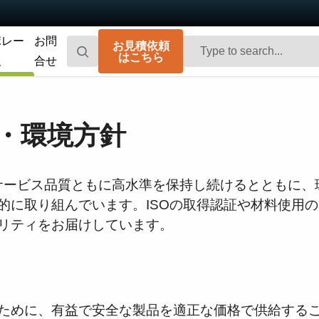
ポレー
お問
お見積依頼
はこちら
報
合せ
Go-X Series
Go Series
高性能、ハイコストパフォーマンス。次
コンパクトで高速。先進のセンサ技術を
・環境方針
世代のマシンビジョンシステム向け
搭載した汎用エリアスキャンカメラで
CMOSエリアスキャンカメラです。
す。
Spark Series
Fusion Series
、サービス品質ともに高水準を保持し続けるとともに、
高解像度、高フレームレート、高画質を
特殊用途向けに最適化された、マルチセ
的に取り組んでいます。ISOの取得認証や材料使用
実現する高性能エリアスキャンカメラで
ンサ搭載のマルチスペクトル型エリアス
す。
キャンカメラです。
リティをお届けしています。
Fusion Flex-Eye
Apex Series
2つまたは3つのセンサを備えたマルチス
従来のベイヤー式カメラを凌駕する優れ
ペクトルカメラ（可視光および近赤外
た色再現性を誇る3CMOSプリズム分光式
光）をカスタマイズいたします
カラーエリアスキャンカメラです。
ために、有益で安全な製品を適正な価格で供給する