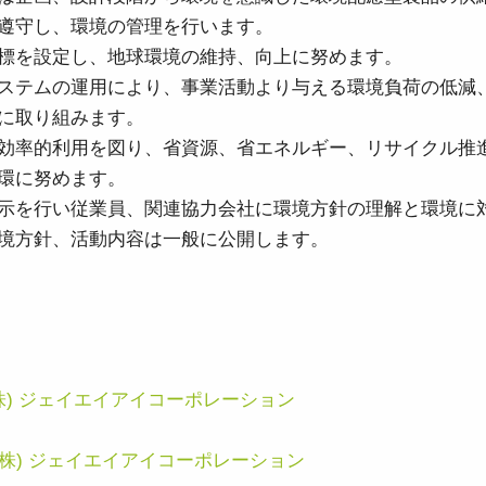
3センサ - RGB (プリズム分光
4センサ - RGB+NIR (プリズム
遵守し、環境の管理を行います。
式)
分光式)
標を設定し、地球環境の維持、向上に努めます。
最新のプリズム技術を搭載し、高性能か
可視と近赤外領域(NIR)を同時に捉え、
つ高コストパフォーマンスを実現した
R/G/Bカラー画像データと近赤外光画像の
ステムの運用により、事業活動より与える環境負荷の低減
3CMOS (R/G/B)カラーラインスキャンカ
4つを同時に撮像可能な4センサラインス
に取り組みます。
メラです。
キャンカメラです。
効率的利用を図り、省資源、省エネルギー、リサイクル推
4センサーR-G-B+SWIR（プリ
環に努めます。
ズム）
示を行い従業員、関連協力会社に環境方針の理解と環境に
可視光域のR-G-B画像と短波長赤外光域
（SWIR）の画像データを同時に取得する
境方針、活動内容は一般に公開します。
4センサラインスキャンカメラ(Sweep+シ
リーズ)
：(株) ジェイエイアイコーポレーション
書：(株) ジェイエイアイコーポレーション