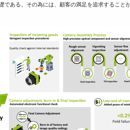
Apex 顕微鏡観察用カメラソリ
Sweep Series
礎である。その為には、顧客の満足を追求すること
高速スキャンレートと高画質を両立した
ューション
モノクロ／トライリニア式ラインスキャ
低ノイズかつ高感度。カラー顕微鏡用途
ンカメラです。
向けに設計されたプリズム分光式カメラ
Sweep+ Series
Wave Series
高い色再現性、高感度、マルチスペクト
短波長赤外線（SWIR）イメージング向け
ルオプションも備えたマルチセンサ・プ
単一センサーInGaAsラインスキャンカメ
リズム分光式、RGB、RGB/NIR、
ラおよびエリアスキャンカメラ
RGB/SWIR ラインスキャンカメラです。
シングルセンサ - カラー
シングルセンサ - モノクロ
CMOSイメージセンサを搭載したカラー
CMOSイメージセンサを搭載したモノク
単板プログレッシブエリアスキャンカメ
ロ単板プログレッシブエリアスキャンカ
ラです。最新のソニー製Pregius CMOSセ
メラです。最新のソニー製Pregius CMOS
ンサを採用したモデルもあります。
センサを採用したモデルもあります。
シングルセンサ SWIR
シングルセンサ - UV
短波長赤外線イメージング向けのシング
近紫外線領域に感度を持つUV対応プログ
ル InGaAs センサエリアスキャンカメラで
レッシブエリアスキャンカメラです。特
す。可視光画像と SWIR 画像の同時取得
定の解像度、スピード、光学要件に適し
が可能です。
ています。