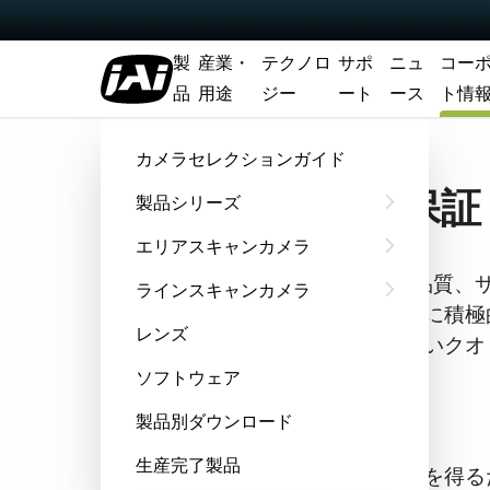
製
産業・
テクノロ
サポ
ニュ
コー
品
用途
ジー
ート
ース
ト情
ホーム
Company
品質保証・環境方針
カメラセレクションガイド
品質保証
製品シリーズ
エリアスキャンカメラ
JAIは製品品質
ラインスキャンカメラ
た企業活動に積極
レンズ
し、常に高いクオ
ソフトウェア
品質方針
製品別ダウンロード
生産完了製品
顧客の満足を得る