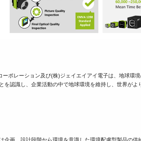
デュアルセンサ - カラー＋NIR
3センサ - RGB (プリズム分光
(プリズム分光式)
式)
一軸の入射光を分光し、可視画像と近赤
従来のベイヤー式カメラを引き離す、優
外領域（NIR）の画像を同時に撮像できる
れた色再現性を誇る3CMOSプリズム分光
プリズム分光式マルチスペクトルカメラ
式カラーエリアスキャンカメラです。
です。
シングルセンサ - モノクロ
トライリニア - カラー
高解像度と高速スキャンレートを両立し
優れたカラーラインスキャン性能を備
たモノクロCMOSセンサラインスキャン
え、幅広い用途で利用可能なトライリニ
カメラです。 最大解像度8192ピクセル、
アカメラです。プリズム分光式ラインカ
イコーポレーション及び(株)ジェイエイアイ電子は、地球環
最大200 kHzのラインレートを実現してい
メラの高度な色再現性までは必要としな
ます。
い用途に。
とを認識し、企業活動の中で地球環境を維持し、世界がよ
シングルセンサSWIR
デュアルセンサ - SWIR (プリズ
短波長赤外線イメージング向けのシング
ム分光式)
ル InGaAs センサラインスキャンカメラで
短波長赤外光領域（SWIR）に感度を持
す。16,384 階調のグレースケール画像
つ、デュアルセンサ搭載のプリズム分光
で、素材や水分量の違い、内部の欠陥を
式カメラです。SWIR波長域（900～1700
精密に検出します。
nm）でデュアルバンドの撮像が可能で
す。
は企画、設計段階から環境を意識した環境配慮型製品の供