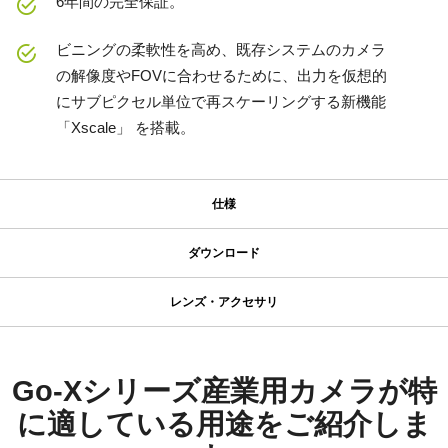
6年間の完全保証。
ビニングの柔軟性を高め、既存システムのカメラ
の解像度やFOVに合わせるために、出力を仮想的
にサブピクセル単位で再スケーリングする新機能
「Xscale」 を搭載。
仕様
仕様
ダウンロード
ダウンロード
シリーズ名
レンズ・アクセサリ
Go-X Series
高性能・高解像度レンズシリーズ
マニュアル＆データシート
型番
GOX-12405M-5GE
データシート - GOX-12405-5GE
Go-Xシリーズ産業用カメラが特
高解像度カメラには、200 lp/mm以上の解像力を必要とするアプリ
カメラタイプ
ケーションにおいても、鮮明で高コントラストな描写を実現でき
に適している用途をご紹介しま
マニュアル - GOX-12405-5GE
エリアスキャン
る高性能レンズが求められます。