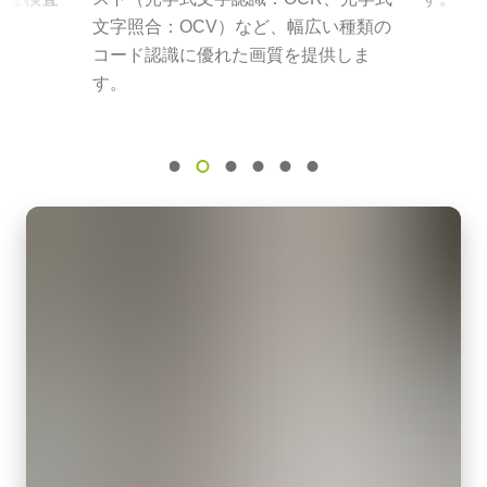
Frame Rate Calculator - GOX-12405-5GE
入力電源電圧：AC100V-240V (1次側ケーブルは100V専用)
文字照合：OCV）など、幅広い種類の
電源周波数： 50/60Hz
センサ名
コード認識に優れた画質を提供しま
CAD-File-GOX-4Gen-5GE-Monochrome
IMX545 Pregius S
動作温度：-10～+50℃
す。
動作湿度：20％～85％（但し結露なきこと）
センササイズ
外形寸法：43(W) ｘ 30(H) ｘ 112（D)mm （突起部除く）
1/1.1 inch
質量：285g/277g ケーブル長：2.0m
画素サイズ 横x縦
出力コネクタB / F（型番）
2.74 x 2.74 µm
B ( VA-055 B )：12pin仕様
シャッタ
F ( VA-055 F )：6pin仕様
グローバルシャッタ
センサ対角
MP-46 三脚マウント
14 mm
センササイズ 横x縦
三脚マウント プレート MP-46はGo-Xシリーズに対応しています
11.3 x 8.2 mm
(PregiusSモデル)。
外形寸法 高さx幅x奥行
固定用 M3スクリューネジ付属
29 x 29 x 68 mm
Download 2D CAD drawing.
重量