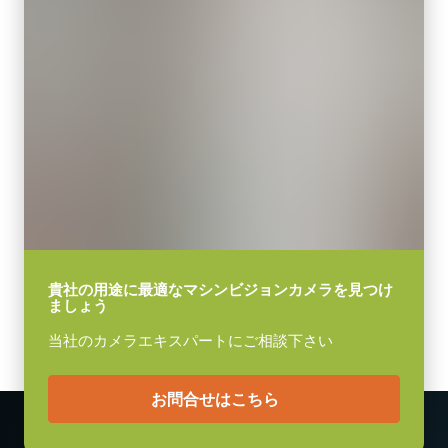
94 g
HS-02ヒートシンクセット
映像信号出力
8/10/12-bit
HS-02ヒートシンクセットは、5GEインターフェースを搭載した
レンズマウント
Goシリーズ・Go-Xシリーズのカメラ用に設計されています。
Cマウント
これらのカメラを、PoE給電で高フレームレートで動作させると、
消費電力
発熱量が高くなります。
5.4 W
動作温度 (周辺温度)
HS-02ヒートシンクセットは、余分な熱を逃がすため、LANケーブ
-5°C ～ +45°C
ルの長さやフレームレートに関係なく、5GEモデルを動作できる
ようにします。
貴社の用途に最適なマシンビジョンカメラを見つけ
ましょう
HS-02ヒートシンクセットの取り付け方法や取り扱い上の注意につ
当社のカメラエキスパートにご相談下さい
いては、カメラの取扱説明書をご覧下さい。
Download 2D drawing
お問合せはこちら
Download 3D model