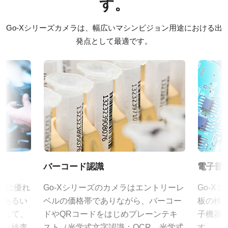
す。
カラー／モノクロ
JAIの高性能・高解像度レンズシリーズは、小さなピクセルサイズ
ソフトウェア
モノクロ
を持つJAIの高解像度カメラ各モデルの性能を最大限に引き出し、
Go-Xシリーズカメラは、幅広いマシンビジョン用途における出
微細なディテールまで確実に描写します。
eBUS SDK for JAI (32 bit)
波長
発点として最適です。
可視光 + 近赤外 (NIR)
eBUS SDK for JAI (64 bit)
特定のカメラモデルに対応するレンズについては、
レンズカタロ
規格
グ
をダウンロードしてご覧ください。
12.4 MP
証明書類
規格 横x縦
JAIカメラ専用 ACアダプタ VA-
RoHS Declaration - GOX-12405M-5GE
4128 x 3008 px
055シリーズ
フレームレート/ラインレート
CE Certificate - GOX-12405M-5GE
43 fps
JAIカメラ専用 ACアダプタ VA-055シリーズ
ROI
その他
*出力コネクタの形状によって型番が変わります。
バーコード認識
電子部
あり
ご注文の際にはBもしくはFをご指定ください。
Brochure - Go-X Series
インターフェース
久性に優れ
Go-Xシリーズのカメラはエントリーレ
Go-X
5 Gbps GigE Vision (PoE)
、あるい
ベルの価格帯でありながら、バーコー
板の検
定格出力電圧：DC+12V
eBUS Player ユーザーガイド
着して、
ドやQRコードをはじめプレーンテキ
子機器
センサ
定格出力電流：3A
まな検査
1CMOS
スト（光学式文字認識：OCR、光学式
す。