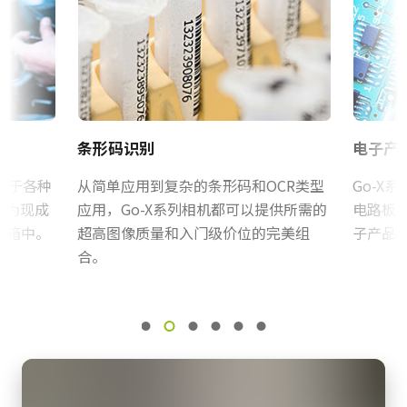
eBUS SDK for JAI (64 bit)
规格
MP-46 三脚架转接板
12.4 百万像素
证书等
规格 横x纵
三脚架转接板具有安装孔以适应Go-X系列外壳的间距 (Pregius S 型
RoHS Declaration - GOX-12405M-5GE
4128 x 3008 px
号)。 标准1 / 4-20连接到三脚架。 包括M3螺丝（深度5）。 只能使
用提供的螺丝或其他适当长度的螺丝。 使用较长的螺丝可能会损坏
帧率/线率
CE Certificate - GOX-12405M-5GE
条形码识别
电子产
内部电路板。
43 fps
ROI
用于各种
其他
从简单应用到复杂的条形码和OCR类型
Go-X
三脚架转接板具有安装孔以适应Go-X系列外壳的间距。
是
作为现成
应用，Go-X系列相机都可以提供所需的
电路板
CN Brochure - Go-X Series
机箱中。
超高图像质量和入门级价位的完美组
子产品
接口
Download 2D CAD drawing.
合。
5 Gbps GigE Vision (PoE)
eBUS Player User Guide - (Latest Version)
感光芯片
HS-02散热套件
1XCMOS
Frame Rate Calculator - GOX-12405-5GE
感光芯片名
HS-02散热套件专为带有5GE接口的Go系列和Go-X系列相机设计。
CAD-File-GOX-4Gen-5GE-Monochrome
IMX545 Pregius S
这些相机运行在较高帧率时会产生高温，尤其是在使用PoE功能时更
感光芯片尺寸
为明显。