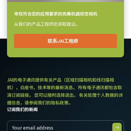
镜头接口
注意：此电源配件仅可随相机一同订购（不可单独订购）。
C口
寻找符合您的应用要求的完美机器视觉相机
若您计划在订购相机时包含电源，请务必同时订购对应电源线。
耗电
从我们的产品工程师处获取建议。
5.4 瓦
电源线选项（单独销售）：
动作温度 (自然放热时)
美标/日标电源线 – 1.2米
联系JAI工程师
-5°C to +45°C
国标电源线 – 1.2米
欧标电源线 – 1.5米
请确保选择与您所在地区电源插座匹配的线缆。
JAI的电子通讯提供有关产品（区域扫描相机和线扫描相
下载数据表
机），白皮书，技术等的最新消息。 所有电子通讯都包含取
消订阅链接。 您可以随时选择退出。 有关处理个人数据的详
GPIO & 电源 6针输入/输出母头连
细信息，请参阅我们的隐私政策。
接器
订阅我们的新闻
GPIO & 电源 6针输入/输出母头连接器及带飞线线缆。