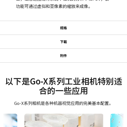
功能可通过虚拟和亚像素的缩放来成像。
规格
规格
下载
下载
系列名
附件
Go-X 系列
高性能、高分辨率镜头系列
使用说明书＆数据表
型号
GOX-12405M-5GE
Datasheet - GOX-12405-5GE
以下是Go-X系列工业相机特别适
高分辨率相机需要高性能镜头，即使在需要200lp/mm及以上分辨率
摄像机类别
合的一些应用
的应用中，也能提供清晰的对比度。
Manual - GOX-12405-5GE
面阵扫描
JAI精选的高性能高分辨率镜头系列，确保您能够充分利用JAI各类
彩色/黑白
Go-X系列相机是各种机器视觉应用的完美基本配置。
软件
高分辨率相机型号所提供的微小像元尺寸和高细节表现力。
单色
eBUS SDK for JAI (32 bit)
波长
有关特定相机型号适配镜头的详细信息，
请下载我们的镜头手册。
Visible + NIR