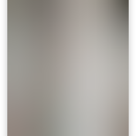
1/1.1 inch
HS-02散热套件可帮助5GE型相机散热，让它在运行时不受LAN线缆
像素尺寸 横x纵
长度或帧率限制的影响。
2.74 x 2.74 µm
快门方式
关于HS-02散热套件的安装使用说明及重要安全提示，请参阅相机
全局快门
的用户手册。
感光芯片对角
Download 2D drawing
14 毫米
有效感光芯片尺寸 横x纵
Download 3D model
11.3 x 8.2 mm
摄像机尺寸 高x宽x长
电源单元，配6针连接器线缆
29 x 29 x 68 mm
重量
电源单元，配6针母头连接器线缆 - 不含电源线。
94 克
(LKK-PSU-6PF-1.25)
视频信号输出
8/10/12-bit
配备1.25米线缆的Hirose等效连接器。