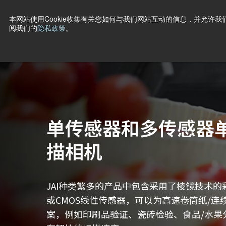
本网站使用Cookie收集有关您如何与我们网站互动的信息，并允许我们
阅我们的
隐私政策
。
产品
行业·应用
技术
支持
新闻
公司信息
联
主页
Products
线阵扫描相机
单传感器和多传感器
描相机
JAI种类繁多的产品中包含采用了棱镜技术的
或CMOS线性传感器，可以为高速卷筒纸/连
案，例如印刷品验证、瓷砖检验、食品/水果