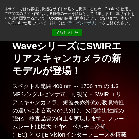
本サイトではお客様に快適なサイト体験をご提供するため、Cookieを使用し
て訪問者のサイト内における操作の一部を情報として収集します。本サイトを
引き続き閲覧することで、Cookieの使用に同意したことになります。本サイ
トのCookie使用について、詳しくは
プライバシーポリシー
をご覧ください 。
JAIトップページ
了解しました
WaveシリーズにSWIRエ
Wave シリーズSWIRライ
新開発 510万画素 3-
8Kトライリニア / モノク
CoaXPres v2.0は、スピ
5GigEおよびCoaXPress
4K・8Kプリズム式R-G-B
新しい2Kトライリニア・
新世代の16Kトライリニ
JAIは、最高の画質と信頼
JAIは、最高の画質と信頼
リアスキャンカメラの新
ンスキャンカメラの新た
CMOSプリズム分光式 エ
ロ、16Kモノクロの新モ
ードだけではありませ
インターフェースを備え
ラインスキャンカメラが
モノクロ ラインスキャン
ア・カラーラインスキャ
性・耐久性を兼ね備えた
性・耐久性を兼ね備えた
モデルが登場！
な波を感じてみよう！
リアスキャンカメラ
デルをSweepシリーズに
ん！
たバイリニアおよびモノ
CoaXPress 2.0インター
カメラ
ンカメラ-高速スキャンレ
高性能な産業用カメラを
高性能な産業用カメラを
追加！
クロ4Kラインスキャンカ
フェース対応で登場！
ート、高解像度、5µm x
提供しています。
提供しています。
スペクトル範囲 400 nm ～ 1700 nm の 1.3
1K ならびに 2K 解像度の新型 SWIR ラインス
食品、ディスプレイ、PCB、MLCC、医薬、
この新しいホワイトペーパーでは、ビジョン
画素サイズ が大きい、ラインレートが高い、
メラ
5µmの大きなピクセル
MPシングルセンサ式、可視光 + SWIR エリ
キャンカメラは、12.5 µmの大型画素、最大
半導体、印刷検査など、高度なマシンビジョ
システムアーキテクチャの予測可能性、デー
モノクロモデルに2ステップTDIを搭載した、
最高水準の色再現性、高帯域幅、低遅延で信
5GigE および CoaXPress インターフェイス
お問合せはこちら
お問合せはこちら
アスキャンカメラ。短波長赤外光の吸収特性
83%の量子効率、そして最大 14 ビットの映
ン分野で卓越した色再現性と信頼性を実現。
タ整合性、およびスループットをCoaXPress
コンパクトで高性能、かつコストパフォーマ
頼性の高いデータ伝送を必要とする、産業用
の選択肢を備え、
の違いによる素材の見分け、欠陥検出性能の
像出力により、対象物の微細な欠陥や素材の
v2.0がどのように向上させることができる
幅14.3mmセンサー、3.5 µm x 3.5 µmピクセ
バッテリー検査、フラットパネルディスプレ
ンスに優れたソリューション。
画像処理アプリケーション向け。
さらに詳しく
強化、検査品質の向上を実現します。フレー
差異、可視光では見えない特徴を高精度に検
か、洞察を得ることができます。
ル、Cマウントを搭載したコンパクトで組み
イ検査、プリント基板（PCB）検査、その他
さまざまな画像処理用途に柔軟に対応できま
ムレートは最大90 fps、ペルチェ冷却
出します。
込みやすいカメラモデル。
の高速連続ウェブ検査に最適
さらに詳しく
さらに詳しく
す。
ホワイトペーパーをダウンロードするには、
(TEC) と GigE Visionインターフェースを搭載
ここをクリックしてください！