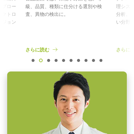
ープロー
級、品質、種類に仕分ける選別や検
理シス
レクトロ
査、異物の検出に。
分析、
ビジョン
い分野
意。
さらに読む
さらに