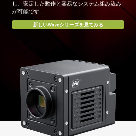
新しいWaveシリーズを見てみる
新しい Sweep 16k モデルをご覧ください
新しいSweep 4kモデルを見る
魅力的な価格!
し、安定した動作と容易なシステム組み込み
が可能です。
新しい Sweep 2k モデルをご覧ください
Apexシリーズでカラー画像データを思
より良い印刷検査システムは、細部が
新しいWaveシリーズを見てみる
いのままに。
すべて…
マシンビジョンアプリケーションで色が重要な場合に
JAIのSweep+ラインスキャンカメラは、印刷物やウェブ
は、JAIの3-CMOSプリズムRGBカメラが最適です。
の検査システムにおけるカラーと近赤外線の正確な検査
を可能にします。
Learn more and take control
Inspect with Sweep+