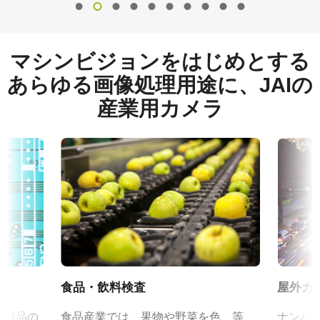
マシンビジョンをはじめとする
あらゆる画像処理用途に、JAIの
産業用カメラ
食品・飲料検査
屋外カ
、部品の
食品産業では、果物や野菜を色、等
ナンバ