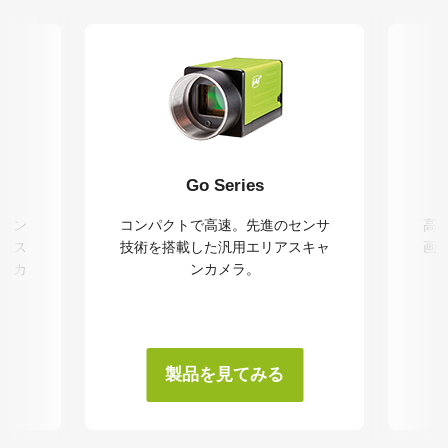
Go Series
マン
コンパクトで高速。先進のセンサ
高
シス
技術を搭載した汎用エリアスキャ
画
ャンカ
ンカメラ。
製品を見てみる