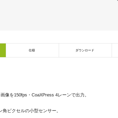
デュアルセンサ - カラー＋NIR
3センサ - RGB (プリズム分光
(プリズム分光式)
式)
一軸の入射光を分光し、可視画像と近赤
従来のベイヤー式カメラを引き離す、優
外領域（NIR）の画像を同時に撮像できる
れた色再現性を誇る3CMOSプリズム分光
プリズム分光式マルチスペクトルカメラ
式カラーエリアスキャンカメラです。
です。
シングルセンサ - モノクロ
トライリニア - カラー
仕様
ダウンロード
高解像度と高速スキャンレートを両立し
優れたカラーラインスキャン性能を備
たモノクロCMOSセンサラインスキャン
え、幅広い用途で利用可能なトライリニ
カメラです。 最大解像度8192ピクセル、
アカメラです。プリズム分光式ラインカ
最大200 kHzのラインレートを実現してい
メラの高度な色再現性までは必要としな
ます。
い用途に。
シングルセンサSWIR
デュアルセンサ - SWIR (プリズ
短波長赤外線イメージング向けのシング
ム分光式)
ル InGaAs センサラインスキャンカメラで
短波長赤外光領域（SWIR）に感度を持
を150fps・CoaXPress 4レーンで出力。
す。16,384 階調のグレースケール画像
つ、デュアルセンサ搭載のプリズム分光
で、素材や水分量の違い、内部の欠陥を
式カメラです。SWIR波長域（900～1700
精密に検出します。
nm）でデュアルバンドの撮像が可能で
す。
ミクロン角ピクセルの小型センサー。