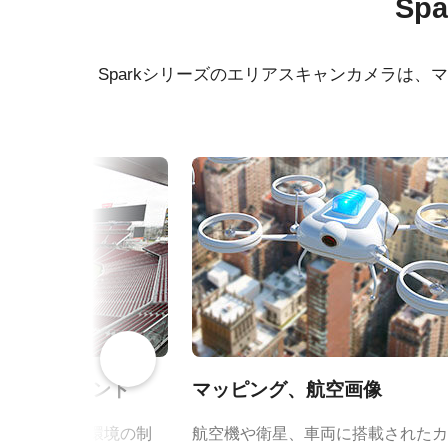
Sp
型番
SP-25000C-CXP4A
マニュアル - SP-25000-CXP4A
CE C
CXP
カメラタイプ
エリアスキャン
Sparkシリーズのエリアスキャンカメラは
データシート - SP-25000-
CXP4A
RoHS
カラー／モノクロ
カラー
250
波長
可視光
規格
26.2 MP
規格 横x縦
5120 x 5120 px
フレームレート/ラ
150 fps
インレート
ROI
あり
ターテイメント
マッピング、航空画像
インターフェース
CoaXPress-4-Lanes (PoC
の追跡、仮想環境の制
航空機や衛星、車両に搭載されたカ
センサ
1CMOS