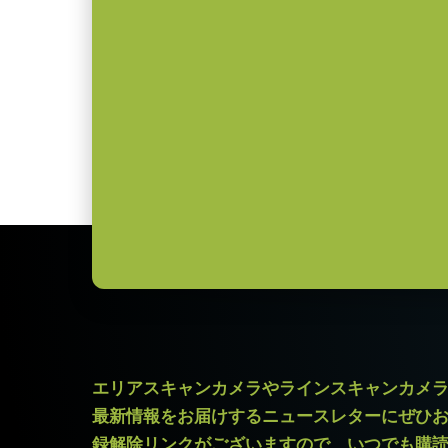
レンズマウント
Cマウント
JAIカメラ専用 ACアダプタ VA-0
消費電力
16.5 W
*出力コネクタの形状によって型番
ご注文の際にはBもしくはFをご指
動作温度 (周辺温
-5°C ～ +45°C
度)
定格出力電圧：DC+12V
* 12bit出力でお使いになる場合一部の映像処理
定格出力電流：3A
入力電源電圧：AC100V-240V (1
電源周波数： 50/60Hz
動作温度：-10～+50℃
動作湿度：20％～85％（但し結露
外形寸法：43(W) ｘ 30(H) ｘ 1
質量：285g/277g ケーブル長：2.0m
出力コネクタB / F（型番）
B ( VA-055 B )：12pin仕様
エリアスキャンカメラやラインスキャンカメ
F ( VA-055 F )：6pin仕様
最新情報をお届けするニュースレターにぜひ
録解除リンクがございますので、いつでも購