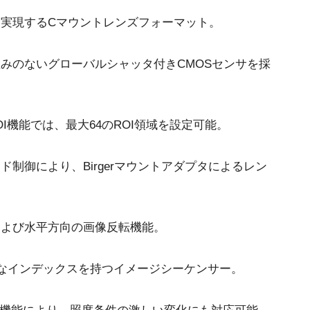
3センサ - RGB (プリズム分光
4センサ - RGB+NIR (プリズム
実現するCマウントレンズフォーマット。
式)
分光式)
最新のプリズム技術を搭載し、高性能か
可視と近赤外領域(NIR)を同時に捉え、
つ高コストパフォーマンスを実現した
R/G/Bカラー画像データと近赤外光画像の
みのないグローバルシャッタ付きCMOSセンサを採
3CMOS (R/G/B)カラーラインスキャンカ
4つを同時に撮像可能な4センサラインス
メラです。
キャンカメラです。
4センサーR-G-B+SWIR（プリ
ズム）
OI機能では、最大64のROI領域を設定可能。
可視光域のR-G-B画像と短波長赤外光域
（SWIR）の画像データを同時に取得する
4センサラインスキャンカメラ(Sweep+シ
ンド制御により、Birgerマウントアダプタによるレン
リーズ)
および水平方向の画像反転機能。
能なインデックスを持つイメージシーケンサー。