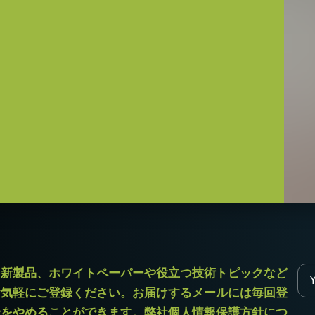
55シリーズ
が変わります。
定ください。
機能は使用できません。
次側ケーブルは100V専用)
なきこと）
12（D)mm （突起部除く）
ラ新製品、ホワイトペーパーや役立つ技術トピックなど
お気軽にご登録ください。お届けするメールには毎回登
読をやめることができます。弊社個人情報保護方針につ