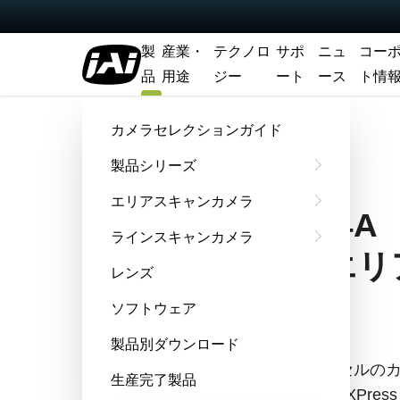
製
産業・
テクノロ
サポ
ニュ
コー
品
用途
ジー
ート
ース
ト情
ホーム
SP-25000C-CXP4A
カメラセレクションガイド
製品シリーズ
Spark Series
エリアスキャンカメラ
SP-25000C-CXP4A
ラインスキャンカメラ
26メガピクセルエ
レンズ
カメラ
ソフトウェア
製品別ダウンロード
SP-25000C-CXP4Aは、26メガピクセルの
生産完了製品
ータレートに対応した4レーンのCoaXPress