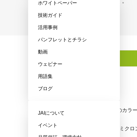
る現在の16メガピクセル用途に最適です。
ホワイトペーパー
技術ガイド
活用事例
パンフレットとチラシ
動画
特長
ウェビナー
用語集
特長
ブログ
26メガピクセルのカラー画像
JAIについて
イベント
1/1.1インチ、2.5