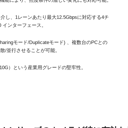
）機能により、照度条件の激しい変化にも対応可能。
介し、1レーンあたり最大12.5Gbpsに対応する4チ
v2.0 インターフェース。
機能(Sharingモード/Duplicateモード) 、複数台のPCとの
散/並行させることが可能。
（10G）という産業用グレードの堅牢性。
類
その他