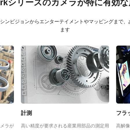
arkシリーズのカメラが特に有効
ertificate - SP-25000C-
CAD file - SP-25000-
4A
、マシンビジョンからエンターテイメントやマッピングまで
Frame Rate Calculator 
ます
 Declaration - SP-
25000-CXP4A
00C-CXP4A
計測
フラ
XP)
メラが
高い精度が要求される産業用部品の測定用
高解像