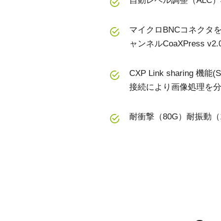
自動レベル調整（ALC
マイクロBNCコネクタを
ャンネルCoaXPress 
CXP Link sharing 
接続により画像処理を分
耐衝撃（80G）耐振動
仕様
ダウンロード
シリーズ名
マニュアル＆データシート
Spark Series
証明書