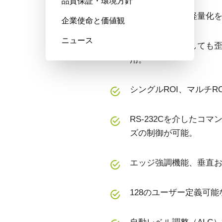
品質保証・環境方針
光学系の小型・軽量化を
企業使命と価値観
ニュース
動く被写体に対しても歪
用。
シングルROI、マルチR
RS-232Cを介したコマ
ズの制御が可能。
エッジ強調機能、垂直
128のユーザー定義可