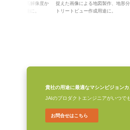
高性能・高解像度レ
の生成など、高解像度か
捉えた画像による地図製作、地形分
センサ名
GMAX0505
要求される用途に。
トリートビュー作成用途に。
高解像度カメラには、200 lp/m
センササイズ
1.1 inch
ョンにおいても、鮮明で高コントラ
画素サイズ 横x縦
2.5 x 2.5
が求められます。
JAIの高性能・高解像度レンズシ
シャッタ
グローバルシャッタ
JAIの高解像度カメラ各モデルの
センサ対角
ールまで確実に描写します。
18.1 mm
センササイズ 横x縦
12.8 x 12.8
特定のカメラモデルに対応するレン
ンロードしてご覧ください。
外形寸法 高さx幅x
62 x 62 x 60.5 mm
貴社の用途に最適なマシンビジョンカ
奥行
JAIのプロダクトエンジニアがいつで
JAIカメラ専用 AC
重量
305 g
お問合せはこちら
ーズ
映像信号出力
8-bit *