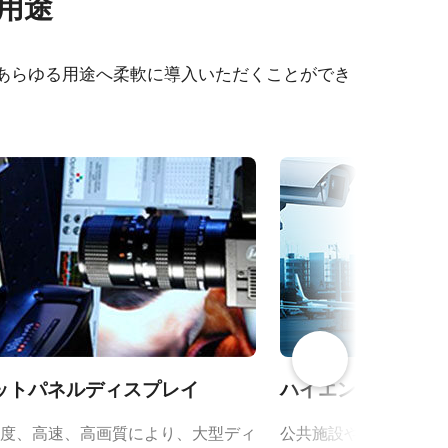
な用途
CXP4A
、あらゆる用途へ柔軟に導入いただくことができ
- SP-
ットパネルディスプレイ
ハイエンドセキュ
度、高速、高画質により、大型ディ
公共施設や交通ハブ（