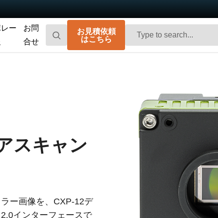
ポレー
お問
お見積依頼
はこちら
報
合せ
Go-X Series
Go Series
高性能、ハイコストパフォーマンス。次
コンパクトで高速。先進のセンサ技術を
世代のマシンビジョンシステム向け
搭載した汎用エリアスキャンカメラで
CMOSエリアスキャンカメラです。
す。
Spark Series
Fusion Series
高解像度、高フレームレート、高画質を
特殊用途向けに最適化された、マルチセ
リアスキャン
実現する高性能エリアスキャンカメラで
ンサ搭載のマルチスペクトル型エリアス
す。
キャンカメラです。
Fusion Flex-Eye
Apex Series
2つまたは3つのセンサを備えたマルチス
従来のベイヤー式カメラを凌駕する優れ
ペクトルカメラ（可視光および近赤外
た色再現性を誇る3CMOSプリズム分光式
光）をカスタマイズいたします
カラーエリアスキャンカメラです。
カラー画像を、CXP-12デ
 2.0インターフェースで