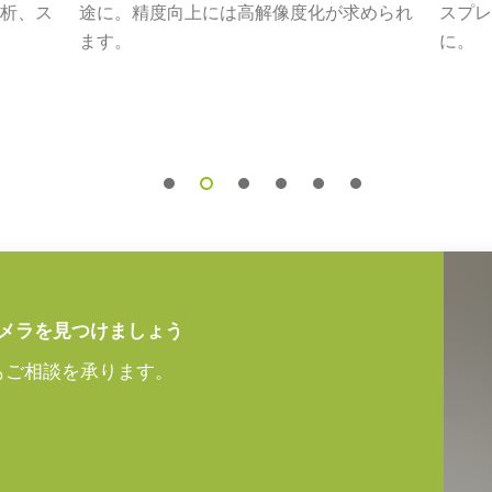
ンズシリーズ
析、ス
途に。精度向上には高解像度化が求められ
スプレ
ます。
に。
m以上の解像力を必要とするアプリケーシ
ストな描写を実現できる高性能レンズ
リーズは、小さなピクセルサイズを持つ
性能を最大限に引き出し、微細なディテ
ズについては、
レンズカタログ
をダウ
メラを見つけましょう
もご相談を承ります。
アダプタ VA-055シリ