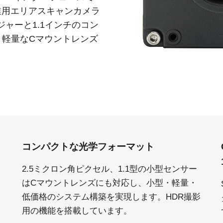
Apex 顕微鏡観察用カメラソリ
Sweep Series
業用エリアスキャンカメラ
高速スキャンレートと高画質を両立した
ューション
ジャーと1.1インチのコン
モノクロ／トライリニア式ラインスキャ
低ノイズかつ高感度。カラー顕微鏡用途
ンカメラです。
向けに設計されたプリズム分光式カメラ
・軽量なCマウントレンズ
Sweep+ Series
Wave Series
高い色再現性、高感度、マルチスペクト
短波長赤外線（SWIR）イメージング向け
ルオプションも備えたマルチセンサ・プ
単一センサーInGaAsラインスキャンカメ
リズム分光式、RGB、RGB/NIR、
ラおよびエリアスキャンカメラ
RGB/SWIR ラインスキャンカメラです。
シングルセンサ - カラー
シングルセンサ - モノクロ
CMOSイメージセンサを搭載したカラー
CMOSイメージセンサを搭載したモノク
単板プログレッシブエリアスキャンカメ
ロ単板プログレッシブエリアスキャンカ
コンパクトな光学フォーマット
ラです。最新のソニー製Pregius CMOSセ
メラです。最新のソニー製Pregius CMOS
ンサを採用したモデルもあります。
センサを採用したモデルもあります。
2.5ミクロン角ピクセル、1.1型の小型センサー
シングルセンサ SWIR
シングルセンサ - UV
はCマウントレンズにも対応し、小型・軽量・
短波長赤外線イメージング向けのシング
近紫外線領域に感度を持つUV対応プログ
ド
低価格のシステム構築を実現します。HDR撮影
ル InGaAs センサエリアスキャンカメラで
レッシブエリアスキャンカメラです。特
す。可視光画像と SWIR 画像の同時取得
定の解像度、スピード、光学要件に適し
す
用の機能を搭載しています。
が可能です。
ています。