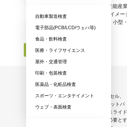
最大150フレーム/秒で撮影できる高性能産
です。2.5ミクロンの高解像度CMOSイメー
自動車製造検査
パクトな光学フォーマットを採用し、小型
電子部品(PCB/LCD/ウェハ等)
に対応しています。
食品・飲料検査
お問合せはこちら
医療・ライフサイエンス
屋外・交通管理
印刷・包装検査
解像度とスピードの見事な調和
医薬品・化粧品検査
スポーツ・エンタテイメント
SP-25000C-CXP4Aは、5120×5120ピクセル、
150fps（8ビット）の性能を持ち、フラットパ
ウェブ・表面検査
ネル検査、プリント基板検査、医療用スライ
スキャンなど、詳細かつ高速な画像を必要と