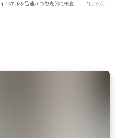
イパネルを迅速かつ徹底的に検査
などの新セキュリティ