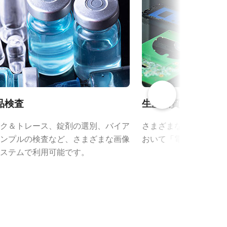
CAD file - GOX-USB Series
品検査
生産品質管理
ク＆トレース、錠剤の選別、バイア
さまざまな種類の品質
ンプルの検査など、さまざまな画像
おいて「電子の目」と
ステムで利用可能です。