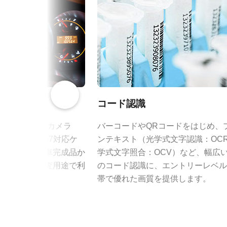
規格
5 MP
規格 横x縦
2448 x 2048 px
コンパクト C マウ
フレームレート/ラ
74 fps
インレート
ROI
あり
JAI のコンパクト C マウントレン
コード認識
載された最先端センサと組み合わせ
インターフェース
USB3 Vision (PoUSB)
-Xシリーズのカメラ
バーコードやQRコードをはじめ、
ーマンスを両立するよう設計されて
ケースやIP67対応ケ
ンテキスト（光学式文字認識：OC
センサ
ラインアップは、センサフォーマットに
1CMOS
るため、自動車完成品か
学式文字照合：OCV）など、幅広
定焦点レンズを取り揃えています。
センサ名
IMX250
さまざまな検査用途で利
のコード認識に、エントリーレベル
C マウントを採用し、フォーカス
帯で優れた画質を提供します。
り、工場環境における信頼性の高い
センササイズ
2/3型
画素サイズ 横x縦
3.45 x 3.45 µm
特定のカメラモデルに対応するレン