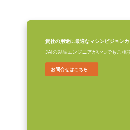
ンロードしてご覧ください。
シャッタ
グローバルシャッタ
センサ対角
11 mm
JAIカメラ専用 AC
センササイズ 横x縦
8.5 x 7.1 mm
ーズ
外形寸法 高さx幅x
29 x 29 x 41.5 mm
貴社の用途に最適なマシンビジョンカ
奥行
JAIカメラ専用 ACアダプタ VA-0
JAIの製品エンジニアがいつでもご相
重量
*出力コネクタの形状によって型番
65 g
ご注文の際にはBもしくはFをご指
お問合せはこちら
映像信号出力
8/10/12-bit *
定格出力電圧：DC+12V
レンズマウント
Cマウント
定格出力電流：3A
消費電力
4.3 W
入力電源電圧：AC100V-240V (1
電源周波数： 50/60Hz
動作温度 (周辺温
-5°C ～ +45°C
動作温度：-10～+50℃
度)
動作湿度：20％～85％（但し結露
* 12bit出力でお使いになる場合一部の映像処理