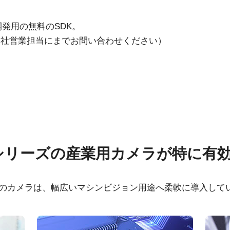
開発用の無料のSDK。
弊社営業担当にまでお問い合わせください）
ウェア
証明書類
Xシリーズの産業用カメラが特に有
 SDK for JAI (32 bit)
RoHS Declaration - G
5102M-USB
ーズのカメラは、幅広いマシンビジョン用途へ柔軟に導入して
 SDK for JAI (64 bit)
CE Certificate - GOX-
USB