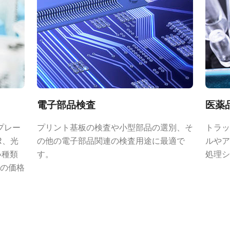
ントレンズ
ズは、JAI のマシンビジョンカメラに搭
電子部品検査
医薬
ることで、優れた性能とコストパフォ
プレー
プリント基板の検査や小型部品の選別、そ
トラッ
います。
R、光
の他の電子部品関連の検査用途に最適で
ルやア
応じて 4mm から 75mm までの固
い種類
す。
処理シ
の価格
とアイリスにはロックネジを備えてお
運用を可能にします。
ズについては、
レンズカタログ
をダウ