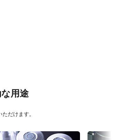
その他
効な用途
OX-
Brochure - Go-X Series
いただけます。
Frame Rate Calculator - GOX-
5102M-
5102-USB
eBUS Player ユーザーガイド