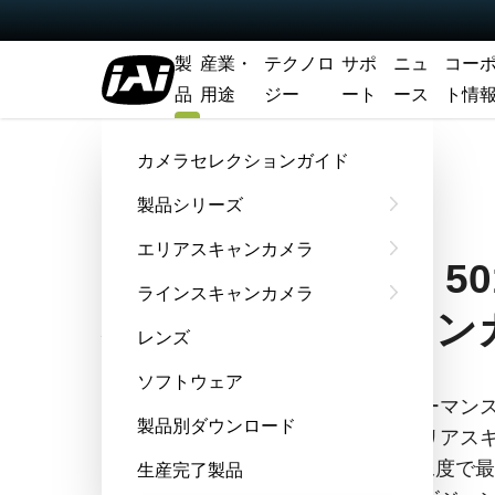
製
産業・
テクノロ
サポ
ニュ
コー
品
用途
ジー
ート
ース
ト情
ホーム
GOX-5102M-USB
カメラセレクションガイド
製品シリーズ
Go-X Series
エリアスキャンカメラ
GOX-5102M-USB 
ラインスキャンカメラ
小型エリアスキャン
レンズ
ソフトウェア
GOX-5102M-USBは、コストパフォー
製品別ダウンロード
れた性能を併せ持つ、小型産業用エリアスキ
はわずか62グラム、501万画素の解像度で最大
生産完了製品