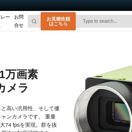
ポレー
お問
お見積依頼
はこちら
報
合せ
Go-X Series
Go Series
高性能、ハイコストパフォーマンス。次
コンパクトで高速。先進のセンサ技術を
世代のマシンビジョンシステム向け
搭載した汎用エリアスキャンカメラで
CMOSエリアスキャンカメラです。
す。
501万画素
Spark Series
Fusion Series
高解像度、高フレームレート、高画質を
特殊用途向けに最適化された、マルチセ
カメラ
実現する高性能エリアスキャンカメラで
ンサ搭載のマルチスペクトル型エリアス
す。
キャンカメラです。
Fusion Flex-Eye
Apex Series
マンスと高い汎用性、そして優
2つまたは3つのセンサを備えたマルチス
従来のベイヤー式カメラを凌駕する優れ
ャンカメラです。 重量
ペクトルカメラ（可視光および近赤外
た色再現性を誇る3CMOSプリズム分光式
光）をカスタマイズいたします
カラーエリアスキャンカメラです。
74 fpsを実現。群を抜