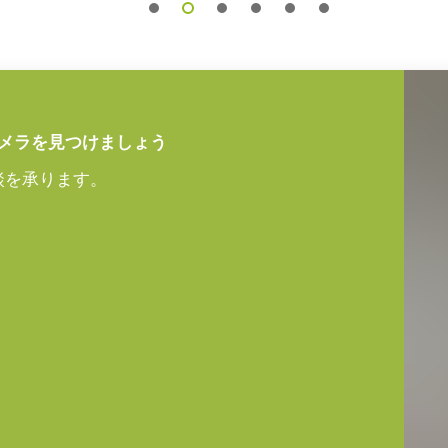
アダプタ VA-055シリ
メラを見つけましょう
55シリーズ
談を承ります。
が変わります。
定ください。
次側ケーブルは100V専用)
なきこと）
機能は使用できません。