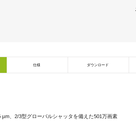
デュアルセンサ - カラー＋NIR
3センサ - RGB (プリズム分光
(プリズム分光式)
式)
一軸の入射光を分光し、可視画像と近赤
従来のベイヤー式カメラを引き離す、優
外領域（NIR）の画像を同時に撮像できる
れた色再現性を誇る3CMOSプリズム分光
プリズム分光式マルチスペクトルカメラ
式カラーエリアスキャンカメラです。
です。
シングルセンサ - モノクロ
トライリニア - カラー
高解像度と高速スキャンレートを両立し
優れたカラーラインスキャン性能を備
たモノクロCMOSセンサラインスキャン
え、幅広い用途で利用可能なトライリニ
仕様
ダウンロード
カメラです。 最大解像度8192ピクセル、
アカメラです。プリズム分光式ラインカ
最大200 kHzのラインレートを実現してい
メラの高度な色再現性までは必要としな
ます。
い用途に。
シングルセンサSWIR
デュアルセンサ - SWIR (プリズ
短波長赤外線イメージング向けのシング
ム分光式)
ル InGaAs センサラインスキャンカメラで
短波長赤外光領域（SWIR）に感度を持
す。16,384 階調のグレースケール画像
つ、デュアルセンサ搭載のプリズム分光
で、素材や水分量の違い、内部の欠陥を
.45 µm、2/3型グローバルシャッタを備えた501万画素
式カメラです。SWIR波長域（900～1700
精密に検出します。
nm）でデュアルバンドの撮像が可能で
す。