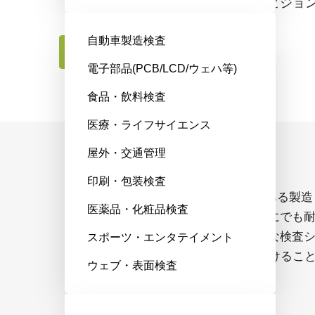
く低ノイズの画質で、幅広いマシンビジョ
自動車製造検査
お問合せはこちら
電子部品(PCB/LCD/ウェハ等)
食品・飲料検査
医療・ライフサイエンス
屋外・交通管理
24時間365日ノンストップで稼働
印刷・包装検査
Go-Xシリーズカメラは、JAIの実績のある製造
医薬品・化粧品検査
プロセスを使用して構築。厳しい環境にでも
えるように設計されているため、重要な検査
スポーツ・エンタテイメント
ステムを24時間年中無休で稼働させ続けるこ
ウェブ・表面検査
ができます。