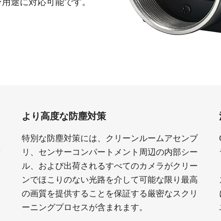
ン用途に対応可能です。
Apex 顕微鏡観察用カメラソリ
Sweep Series
高速スキャンレートと高画質を両立した
ューション
モノクロ／トライリニア式ラインスキャ
低ノイズかつ高感度。カラー顕微鏡用途
ンカメラです。
向けに設計されたプリズム分光式カメラ
Sweep+ Series
Wave Series
高い色再現性、高感度、マルチスペクト
短波長赤外線（SWIR）イメージング向け
ルオプションも備えたマルチセンサ・プ
単一センサーInGaAsラインスキャンカメ
リズム分光式、RGB、RGB/NIR、
ラおよびエリアスキャンカメラ
RGB/SWIR ラインスキャンカメラです。
より高度な防塵対策
シングルセンサ - カラー
シングルセンサ - モノクロ
CMOSイメージセンサを搭載したカラー
CMOSイメージセンサを搭載したモノク
特別な防塵対策には、クリーンルームアセンブ
単板プログレッシブエリアスキャンカメ
ロ単板プログレッシブエリアスキャンカ
ラです。最新のソニー製Pregius CMOSセ
メラです。最新のソニー製Pregius CMOS
耐
リ、センサーコンパートメント周辺の内部シー
ンサを採用したモデルもあります。
センサを採用したモデルもあります。
シ
ル、および出荷されるすべてのカメラがクリー
シングルセンサ SWIR
シングルセンサ - UV
と
ンでほこりのない光路を介して可能な限り最高
短波長赤外線イメージング向けのシング
近紫外線領域に感度を持つUV対応プログ
の画質を提供することを保証する厳密なスクリ
ル InGaAs センサエリアスキャンカメラで
レッシブエリアスキャンカメラです。特
す。可視光画像と SWIR 画像の同時取得
定の解像度、スピード、光学要件に適し
ーニングプロセスが含まれます。
が可能です。
ています。