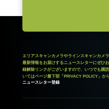
外形寸法：43(W) ｘ 30(H) ｘ 1
質量：285g/277g ケーブル長：2.0m
出力コネクタB / F（型番）
B ( VA-055 B )：12pin仕様
F ( VA-055 F )：6pin仕様
MP-43 三脚マウント
エリアスキャンカメラやラインスキャンカメ
三脚マウント プレート MP-43は
最新情報をお届けするニュースレターにぜひ
固定用 M3スクリューネジ付属
録解除リンクがございますので、いつでも購
いてはページ最下部「PRIVACY POLICY」
ニュースレター登録
Download 2D CAD drawing
.
USB-3 Visionケー