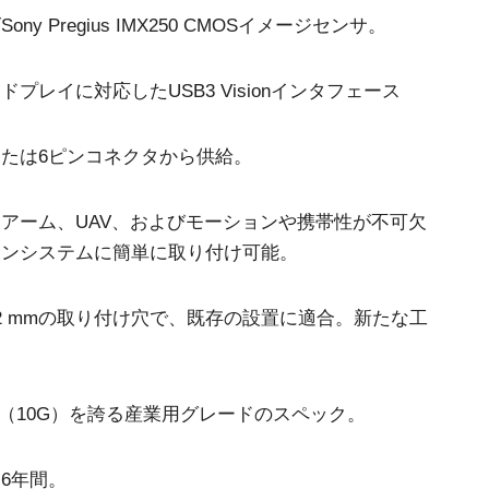
3センサ - RGB (プリズム分光
4センサ - RGB+NIR (プリズム
y Pregius IMX250 CMOSイメージセンサ。
式)
分光式)
最新のプリズム技術を搭載し、高性能か
可視と近赤外領域(NIR)を同時に捉え、
つ高コストパフォーマンスを実現した
R/G/Bカラー画像データと近赤外光画像の
プレイに対応したUSB3 Visionインタフェース
3CMOS (R/G/B)カラーラインスキャンカ
4つを同時に撮像可能な4センサラインス
メラです。
キャンカメラです。
たは6ピンコネクタから供給。
4センサーR-G-B+SWIR（プリ
ズム）
可視光域のR-G-B画像と短波長赤外光域
アーム、UAV、およびモーションや携帯性が不可欠
（SWIR）の画像データを同時に取得する
ョンシステムに簡単に取り付け可能。
4センサラインスキャンカメラ(Sweep+シ
リーズ)
m、12 mmの取り付け穴で、既存の設置に適合。新たな工
動（10G）を誇る産業用グレードのスペック。
6年間。