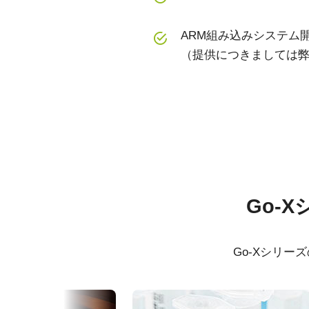
ARM組み込みシステム
（提供につきましては
仕様
ダウンロード
シリーズ名
マニュアル＆データシート
Go-X Series
ソフト
Go-
型番
GOX-5102M-USB
データシート - GOX-5102-USB
eBUS
カメラタイプ
エリアスキャン
Go-Xシリ
マニュアル - GOX-5102-USB
eBUS
カラー／モノクロ
モノクロ
波長
可視光 + 近赤外 (NIR)