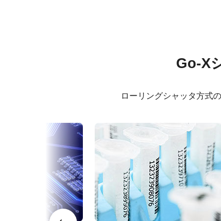
仕様
ダウンロード
シリーズ名
マニュアル＆データシート
Go-X Series
ソフト
Go-
型番
GOX-20409C-PGE
データシート - GOX-20409-
eBUS
PGE
カメラタイプ
エリアスキャン
ローリングシャッタ方式の
eBUS
マニュアル - GOX-20409-PGE
カラー／モノクロ
カラー
波長
可視光
規格
20 MP
高性能・高解像度レ
規格 横x縦
5472 x 3648 px
高解像度カメラには、200 lp/m
フレームレート/ラ
5 fps
ョンにおいても、鮮明で高コントラ
インレート