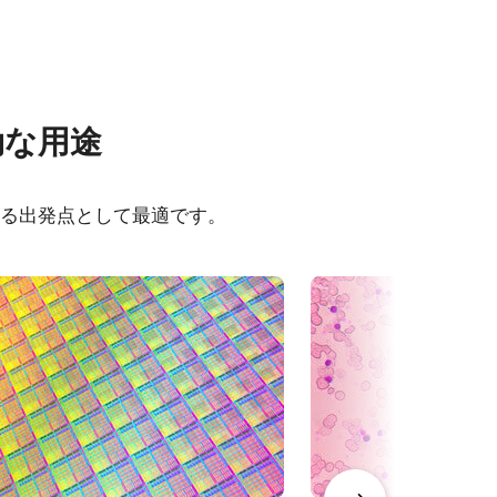
その他
効な用途
OX-
CAD file - GOX-PGE Series
(Gen2)
ける出発点として最適です。
20409C-
eBUS Player ユーザーガイド
Frame Rate Calculator - GOX-
20409-PGE