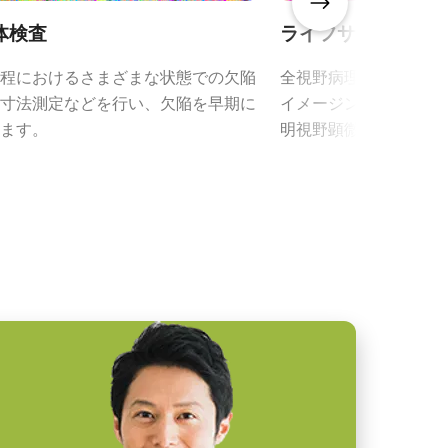
体検査
ライフサイエンス
程におけるさまざまな状態での欠陥
全視野病理スキャナに
寸法測定などを行い、欠陥を早期に
イメージング、細胞の
ます。
明視野顕微鏡などに適