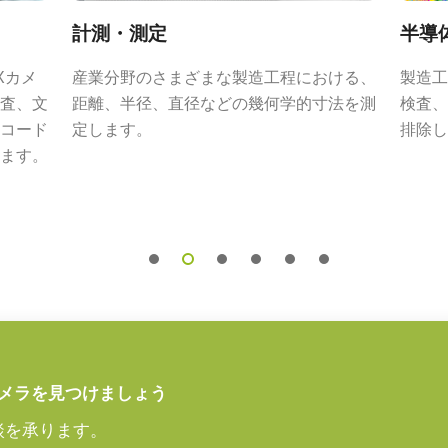
リーズは、小さなピクセルサイズを持つ
計測・測定
半導
性能を最大限に引き出し、微細なディテ
Xカメ
産業分野のさまざまな製造工程における、
製造工
査、文
距離、半径、直径などの幾何学的寸法を測
検査、
コード
定します。
排除し
ズについては、
レンズカタログ
をダウ
ます。
アダプタ VA-055シリ
55シリーズ
が変わります。
メラを見つけましょう
定ください。
談を承ります。