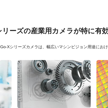
ウェア
証明書類
Xシリーズの産業用カメラが特に有
 SDK for JAI (32 bit)
RoHS Declaration - G
20409C-PGE
Go-Xシリーズカメラは、幅広いマシンビジョン用途にお
 SDK for JAI (64 bit)
CE Certificate - GOX-
PGE
ンズシリーズ
m以上の解像力を必要とするアプリケーシ
ストな描写を実現できる高性能レンズ