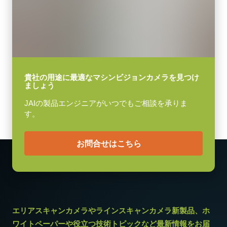
USB-3Visionケーブル (Power over USB対応)
レンズマウント
(LKK-U3-AM-Micro B-S-DM)
Cマウント
消費電力
ケーブル長：3m
4.3 W
メモ：本製品はカメラと同時注文の場合のみご購入いただけま
動作温度 (周辺温度)
貴社の用途に最適なマシンビジョンカメラを見つけ
ましょう
-5°C ～ +45°C
す。単品でのご注文はできません。
JAIの製品エンジニアがいつでもご相談を承りま
Download datasheet
す。
お問合せはこちら
エリアスキャンカメラやラインスキャンカメラ新製品、ホ
ワイトペーパーや役立つ技術トピックなど最新情報をお届