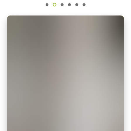
動作温度：-10～+50℃
センササイズ
動作湿度：20％～85％（但し結露なきこと）
1.1 inch
外形寸法：43(W) ｘ 30(H) ｘ 112（D)mm （突起部除く）
画素サイズ 横x縦
質量：285g/277g ケーブル長：2.0m
3.45 x 3.45 µm
出力コネクタB / F（型番）
シャッタ
B ( VA-055 B )：12pin仕様
グローバルシャッタ
F ( VA-055 F )：6pin仕様
センサ対角
17.5 mm
MP-43 三脚マウント
センササイズ 横x縦
14.1 x 10.3 mm
三脚マウント プレート MP-43はGoシリーズに対応しています。
外形寸法 高さx幅x奥行
固定用 M3スクリューネジ付属
29 x 29 x 41.5 mm
Download 2D CAD drawing
.
重量
65 g
USB-3 Visionケーブル
映像信号出力
8/10/12-bit *