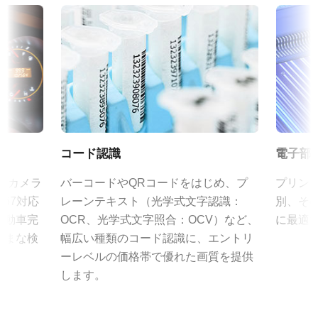
えており、工場環境における信頼性の高い運用を可能にします。
可視光
eBUS SDK for JAI (64 bit)
規格
特定のカメラモデルに対応するレンズについては、
レンズカタロ
12.3 MP
証明書類
グ
をダウンロードしてご覧ください。
規格 横x縦
CE Certificate - GOX-12401C-USB
4096 x 3000 px
JAIカメラ専用 ACアダプタ VA-
フレームレート/ラインレート
RoHS Declaration - GOX-12401C-USB
055シリーズ
23 fps
コード認識
電子部
ROI
その他
JAIカメラ専用 ACアダプタ VA-055シリーズ
あり
ズのカメラ
バーコードやQRコードをはじめ、プ
プリン
*出力コネクタの形状によって型番が変わります。
Brochure - Go-X Series
67対応
レーンテキスト（光学式文字認識：
別、そ
インターフェース
ご注文の際にはBもしくはFをご指定ください。
自動車完
OCR、光学式文字照合：OCV）など、
に最適
USB3 Vision (PoUSB)
Frame Rate Calculator - GOX-12401-USB
ざまな検
幅広い種類のコード認識に、エントリ
センサ
定格出力電圧：DC+12V
ーレベルの価格帯で優れた画質を提供
1CMOS
eBUS Player ユーザーガイド
定格出力電流：3A
します。
入力電源電圧：AC100V-240V (1次側ケーブルは100V専用)
センサ名
CAD file - GOX-USB Series
IMX304
電源周波数： 50/60Hz