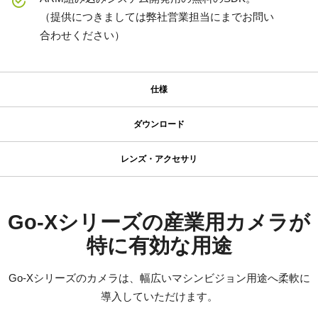
（提供につきましては弊社営業担当にまでお問い
合わせください）
仕様
仕様
ダウンロード
ダウンロード
シリーズ名
レンズ・アクセサリ
Go-X Series
コンパクト C マウントレンズ
マニュアル＆データシート
型番
GOX-12401C-USB
データシート - GOX-12401-USB
Go-Xシリーズの産業用カメラが
JAI のコンパクト C マウントレンズは、JAI のマシンビジョンカメ
カメラタイプ
ラに搭載された最先端センサと組み合わせることで、優れた性能
特に有効な用途
マニュアル - GOX-12401-USB
エリアスキャン
とコストパフォーマンスを両立するよう設計されています。
カラー／モノクロ
ラインアップは、センサフォーマットに応じて 4mm から
Go-Xシリーズのカメラは、幅広いマシンビジョン用途へ柔軟に
ソフトウェア
カラー
75mm までの固定焦点レンズを取り揃えています。
導入していただけます。
C マウントを採用し、フォーカスとアイリスにはロックネジを備
eBUS SDK for JAI (32 bit)
波長