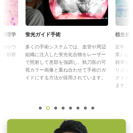
CAD file - FS-3200D/T-10GE
2048 x 1536 px
055シリーズ
フレームレート/ラインレート
eBUS Player ユーザーガイド
JAIカメラ専用 ACアダプタ VA-055シリーズ
107 fps
*出力コネクタの形状によって型番が変わります。
ROI
カメラセレクションガイド（総合カタログ）
ル病理学
蛍光ガイド手術
植生解
ご注文の際にはBもしくはFをご指定ください。
N/A
細胞やウ
多くの手術システムでは、血管や周辺
近年、
インターフェース
定格出力電圧：DC+12V
トル解析
組織に注入した蛍光化合物をレーザー
業）は
10 Gbps GigE Vision
定格出力電流：3A
で照射して患部を強調し、執刀医の可
雑草や
センサ
入力電源電圧：AC100V-240V (1次側ケーブルは100V専用)
視カラー画像と重ね合わせて手術のガ
リジェ
3xCMOS (Visible/NIR)
電源周波数： 50/60Hz
イドにする方法が採用されています。
クトル
動作温度：-10～+50℃
センサ名
ます。
IMX252
動作湿度：20％～85％（但し結露なきこと）
外形寸法：43(W) ｘ 30(H) ｘ 112（D)mm （突起部除く）
センササイズ
質量：285g/277g ケーブル長：2.0m
1/1.8型
出力コネクタB / F（型番）
画素サイズ 横x縦
B ( VA-055 B )：12pin仕様
3.45 x 3.45 µm
F ( VA-055 F )：6pin仕様