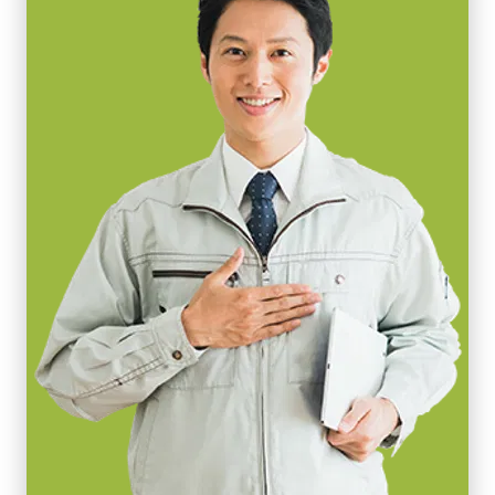
シャッタ
グローバルシャッタ
MP-41 三脚マウント
センサ対角
8.8 mm
MP-41はBシリーズ、Fusionシリーズ、一部のApexシリーズにお使
センササイズ 横x縦
いいただる三脚マウントです。
7.1 x 5.3 mm
固定用 M3スクリューネジ付属 外形寸法 48mm x 26mm x 6mm
外形寸法 高さx幅x奥行
62 x 62 x 86.5 mm
ご注意) 付属の専用ネジ以外のご使用はカメラ内部を破損する恐れ
重量
があります。取付けの際は必ず付属のネジをお使いください。
270 g
映像信号出力
8/10/12-bit
レンズマウント
Cマウント
消費電力
10.4 W