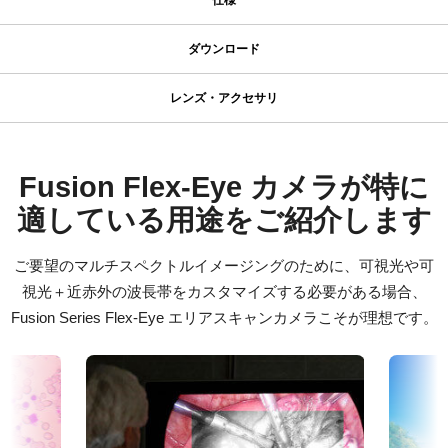
仕様
仕様
ダウンロード
ダウンロード
シリーズ名
レンズ・アクセサリ
Fusion Series
プリズム専用設計レンズシリーズ
マニュアル＆データシート
型番
FSFE-3200T-10GE
データシート - FSFE-3200T-10GE
Fusion Flex-Eye カメラが特に
JAIのプリズム専用設計レンズは、マルチ波長カメラ特有の異なる
カメラタイプ
光路や焦点特性を補正する特別な設計を採用しており、プリズム
適している用途をご紹介します
マニュアル - FSFE-3200T-10GE
エリアスキャン
技術の利点を最大限に引き出します。
カラー／モノクロ
これにより、プリズムベースカメラから期待される鮮明で高品質
ご要望のマルチスペクトルイメージングのために、可視光や可
ソフトウェア
マルチスペクトル
な画像を確実に提供します。
視光＋近赤外の波長帯をカスタマイズする必要がある場合、
eBUS SDK for JAI (32 bit)
波長
Fusion Series Flex-Eye エリアスキャンカメラこそが理想です。
特定のカメラモデルに対応するレンズについては、
レンズカタロ
3-Bands Visible + NIR
eBUS SDK for JAI (64 bit)
グ
をダウンロードしてご覧ください。
規格
3.2 MP
その他
JAIカメラ専用 ACアダプタ VA-
規格 横x縦