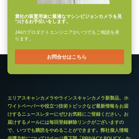
動作温度 (周辺温度)
-5°C ～ +45°C
貴社の装置用途に最適なマシンビジョンカメラを見
つけるお手伝いをします。
JAIのプロダクトエンジニアがいつでもご相談を承
ります。
お問合せはこちら
エリアスキャンカメラやラインスキャンカメラ新製品、ホ
ワイトペーパーや役立つ技術トピックなど最新情報をお届
けするニュースレターにぜひお気軽にご登録ください。お
届けするメールには毎回登録解除リンクがございますの
で、いつでも購読をやめることができます。弊社個人情報
保護方針についてはページ最下部「PRIVACY POLICY」か