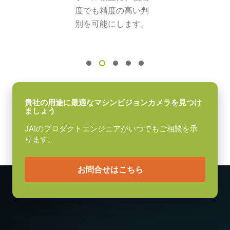
固定用 M3スクリューネジ付属
度でも精度の高い判
4.4 x 4.4 µm
別を可能にします。
シャッタ
グローバルシャッタ
センサ対角
9 mm
センササイズ 横x縦
7.1 x 5.4 mm
貴社の用途に最適なマシンビジョンカメラを見つけ
ましょう
外形寸法 高さx幅x奥行
JAIのプロダクトエンジニアがいつでもご相談を承
29 x 44 x 66 mm
ります。
重量
120 g
お問合せはこちら
映像信号出力
8/10-bit
レンズマウント
Cマウント