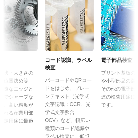
定格出力電流：3A
規格
Control tool - CM-CB-200-MCL-PMCL 64-bit
入力電源電圧：AC100V-240V (1次側ケーブルは100V専用)
2 MP
電源周波数： 50/60Hz
規格 横x縦
証明書類
動作温度：-10～+50℃
1620 x 1220 px
動作湿度：20％～85％（但し結露なきこと）
CE Certificate – CM-200MCL
フレームレート/ラインレート
外形寸法：43(W) ｘ 30(H) ｘ 112（D)mm （突起部除く）
25 fps
その他
質量：285g/277g ケーブル長：2.0m
ROI
出力コネクタB / F（型番）
コード認識、ラベル
電子部品検査
CAD file - C Series 140-200 MCL-PMCL
なし
B ( VA-055 B )：12pin仕様
検査
形状・大きさの
プリント基板の
インターフェース
F ( VA-055 F )：6pin仕様
カメラセレクションガイド（総合カタログ）
バーコードやQRコー
や位置決め等
や小型部品の選
Mini Camera Link
ドをはじめ、プレー
明瞭なエッジと
その他の電子部
センサ
MP-40 三脚マウント
ンテキスト（光学式
までシャープな
連の検査用途に
センサ名
文字認識：OCR、光
は、高い精度が
です。
ICX274AL
MP-40はCシリーズおよびCV-M9CL、CV-M9GEに対応していま
学式文字照合：
される産業用部
す。
センササイズ
OCV）など、幅広い
測定用途に最適
1/1.8型
種類のコード認識や
。
カメラへの固定は2点留めになります。
ラベル検査に、低照
画素サイズ 横x縦