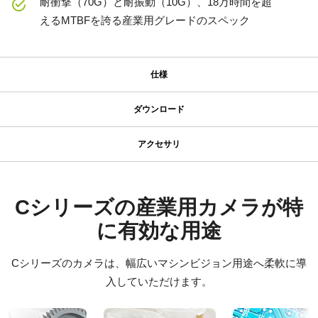
耐衝撃（70G）と耐振動（10G）、18万時間を超
えるMTBFを誇る産業用グレードのスペック
仕様
仕様
ダウンロード
ダウンロード
シリーズ名
アクセサリ
型番
JAIカメラ専用 ACアダプタ VA-
マニュアル＆データシート
CM-200-MCL
055シリーズ
カメラタイプ
マニュアル - CM-200MCL
Cシリーズの産業用カメラが特
エリアスキャン
に有効な用途
JAIカメラ専用 ACアダプタ VA-055シリーズ
データシート - CM-200MCL
カラー／モノクロ
*出力コネクタの形状によって型番が変わります。
モノクロ
Cシリーズのカメラは、幅広いマシンビジョン用途へ柔軟に導
ご注文の際にはBもしくはFをご指定ください。
ソフトウェア
波長
入していただけます。
Control tool - CM-CB-200-MCL-PMCL 32-bit
可視光
定格出力電圧：DC+12V