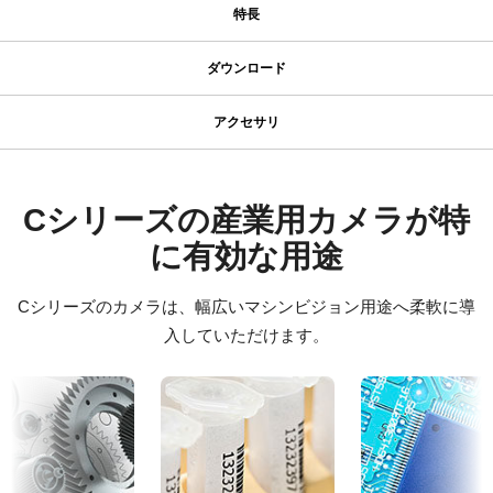
特長
特長
ダウンロード
ダウンロード
シリーズ名
アクセサリ
型番
JAIカメラ専用 ACアダプタ VA-
ソフトウェア
CB-200-MCL
055シリーズ
カメラタイプ
Control tool - CM-CB-200-MCL-PMCL 32-bit
Cシリーズの産業用カメラが特
エリアスキャン
に有効な用途
JAIカメラ専用 ACアダプタ VA-055シリーズ
Control tool - CM-CB-200-MCL-PMCL 64-bit
カラー／モノクロ
*出力コネクタの形状によって型番が変わります。
カラー
Cシリーズのカメラは、幅広いマシンビジョン用途へ柔軟に導
ご注文の際にはBもしくはFをご指定ください。
証明書類
波長
入していただけます。
CE Certificate – CB-200MCL
可視光
定格出力電圧：DC+12V
定格出力電流：3A
規格
RoHS Declaration - CB-200MCL
入力電源電圧：AC100V-240V (1次側ケーブルは100V専用)
2 MP
電源周波数： 50/60Hz
規格 横x縦
その他
動作温度：-10～+50℃
1620 x 1220 px