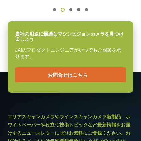
センサ対角
9 mm
センササイズ 横x縦
7.1 x 5.4 mm
貴社の用途に最適なマシンビジョンカメラを見つけ
ましょう
外形寸法 高さx幅x奥行
JAIのプロダクトエンジニアがいつでもご相談を承
29 x 44 x 66 mm
ります。
重量
120 g
お問合せはこちら
映像信号出力
8/10-bit
レンズマウント
Cマウント
消費電力
エリアスキャンカメラやラインスキャンカメラ新製品、ホ
3 W
ワイトペーパーや役立つ技術トピックなど最新情報をお届
けするニュースレターにぜひお気軽にご登録ください。お
動作温度 (周辺温度)