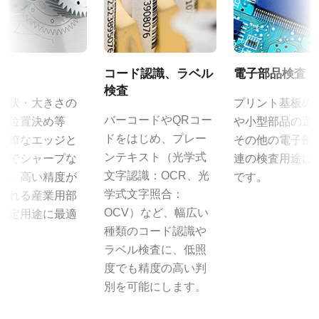
動作湿度：20％～85％（但し結露なきこと）
CAD file - C Series 140-200 MCL-PMCL
フレームレート/ラインレート
外形寸法：43(W) ｘ 30(H) ｘ 112（D)mm （突起部除く）
25 fps
質量：285g/277g ケーブル長：2.0m
カメラセレクションガイド（総合カタログ）
ROI
出力コネクタB / F（型番）
コード認識、ラベル
電子部品検査
なし
取扱説明書＆データシート - ディスコン
B ( VA-055 B )：12pin仕様
検査
形状・大きさの
プリント基板の
インターフェース
F ( VA-055 F )：6pin仕様
マニュアル - CB-200MCL
バーコードやQRコー
や位置決め等
や小型部品の選
Mini Camera Link
ドをはじめ、プレー
明瞭なエッジと
その他の電子部
センサ
MP-40 三脚マウント
データシート - CB-200MCL
ンテキスト（光学式
までシャープな
連の検査用途に
センサ名
文字認識：OCR、光
は、高い精度が
です。
ICX274AK
MP-40はCシリーズおよびCV-M9CL、CV-M9GEに対応していま
学式文字照合：
される産業用部
す。
センササイズ
OCV）など、幅広い
測定用途に最適
1/1.8型
種類のコード認識や
。
カメラへの固定は2点留めになります。
ラベル検査に、低照
画素サイズ 横x縦
固定用 M3スクリューネジ付属
度でも精度の高い判
4.4 x 4.4 µm
別を可能にします。
シャッタ
グローバルシャッタ