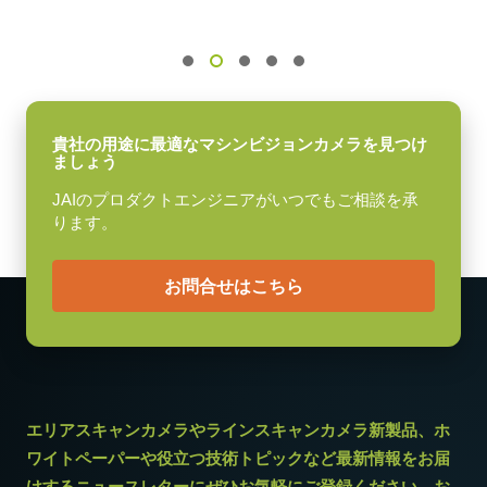
グローバルシャッタ
センサ対角
11.3 mm
センササイズ 横x縦
9.0 x 6.7 mm
貴社の用途に最適なマシンビジョンカメラを見つけ
ましょう
外形寸法 高さx幅x奥行
JAIのプロダクトエンジニアがいつでもご相談を承
29 x 44 x 75 mm
ります。
重量
130 g
お問合せはこちら
映像信号出力
8/10/12-bit
レンズマウント
Cマウント
消費電力
エリアスキャンカメラやラインスキャンカメラ新製品、ホ
5.1 W
ワイトペーパーや役立つ技術トピックなど最新情報をお届
けするニュースレターにぜひお気軽にご登録ください。お