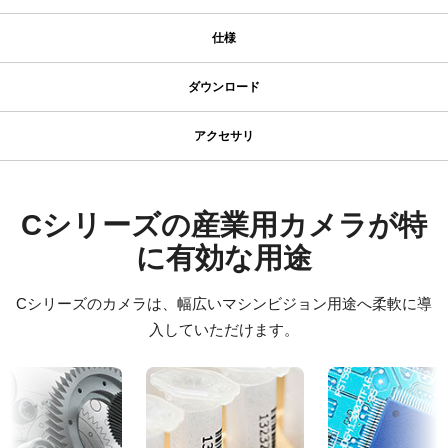
仕様
仕様
ダウンロード
ダウンロード
シリーズ名
アクセサリ
型番
JAIカメラ専用 ACアダプタ VA-
ソフトウェア
CB-141-MCL
055シリーズ
カメラタイプ
Control tool - CB-141MCL 32bit
Cシリーズの産業用カメラが特
エリアスキャン
に有効な用途
JAIカメラ専用 ACアダプタ VA-055シリーズ
Control tool - CB-141MCL 64bit
カラー／モノクロ
*出力コネクタの形状によって型番が変わります。
カラー
Cシリーズのカメラは、幅広いマシンビジョン用途へ柔軟に導
ご注文の際にはBもしくはFをご指定ください。
証明書類
波長
入していただけます。
CE Certificate – CB-141MCL
可視光
定格出力電圧：DC+12V
定格出力電流：3A
規格
その他
入力電源電圧：AC100V-240V (1次側ケーブルは100V専用)
1.4 MP
電源周波数： 50/60Hz
CAD file - C Series 141 MCL-PMCL
規格 横x縦