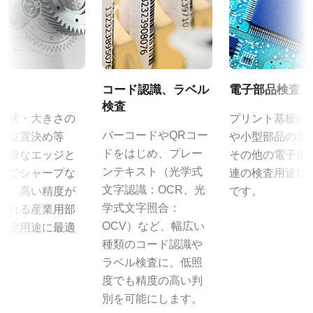
動作温度：-10～+50℃
1392 x 1040 px
動作湿度：20％～85％（但し結露なきこと）
カメラセレクションガイド（総合カタログ）
フレームレート/ラインレート
外形寸法：43(W) ｘ 30(H) ｘ 112（D)mm （突起部除く）
30 fps
取扱説明書＆データシート - ディスコン
質量：285g/277g ケーブル長：2.0m
ROI
出力コネクタB / F（型番）
コード認識、ラベル
電子部品検査
マニュアル - CB-141MCL
なし
B ( VA-055 B )：12pin仕様
検査
形状・大きさの
プリント基板の
インターフェース
F ( VA-055 F )：6pin仕様
データシート - CB-141MCL
バーコードやQRコー
や位置決め等
や小型部品の選
Mini Camera Link
ドをはじめ、プレー
明瞭なエッジと
その他の電子部
センサ
MP-40 三脚マウント
ンテキスト（光学式
までシャープな
連の検査用途に
センサ名
文字認識：OCR、光
は、高い精度が
です。
ICX 285AQ
MP-40はCシリーズおよびCV-M9CL、CV-M9GEに対応していま
学式文字照合：
される産業用部
す。
センササイズ
OCV）など、幅広い
測定用途に最適
2/3型
種類のコード認識や
。
カメラへの固定は2点留めになります。
ラベル検査に、低照
画素サイズ 横x縦
固定用 M3スクリューネジ付属
度でも精度の高い判
6.45 x 6.45 µm
別を可能にします。
シャッタ