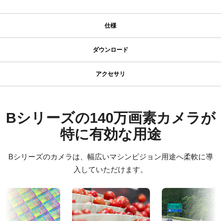
仕様
仕様
ダウンロード
ダウンロード
シリーズ名
アクセサリ
型番
MP-41 三脚マウント
ソフトウェア
BB-141-GE
カメラタイプ
JAI SDK and Control Tool 32bit (Version 1.4.1)
Bシリーズの140万画素カメラが
MP-41はBシリーズ、Fusionシリーズ、一部のApexシリーズにお使
エリアスキャン
いいただる三脚マウントです。
特に有効な用途
JAI SDK and Control Tool 64bit (Version 1.4.1)
カラー／モノクロ
固定用 M3スクリューネジ付属 外形寸法 48mm x 26mm x 6mm
カラー
Bシリーズのカメラは、幅広いマシンビジョン用途へ柔軟に導
JAI SDK and Control Tool スタートガイド
波長
入していただけます。
ご注意) 付属の専用ネジ以外のご使用はカメラ内部を破損する恐れ
可視光
があります。取付けの際は必ず付属のネジをお使いください。
証明書類
規格
CE Certificate – BB-141GE
1.4 MP