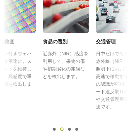
規格 横x縦
その他
JAIカメラ専用 ACアダプタ VA-
1392 x 1040 px
カメラセレクションガイド（総合カタログ）
055シリーズ
フレームレート/ラインレート
30 fps
取扱説明書＆データシート - ディスコン
JAIカメラ専用 ACアダプタ VA-055シリーズ
ROI
*出力コネクタの形状によって型番が変わります。
体検査
食品の選別
交通管理
マニュアル - BB-141GE
なし
ご注文の際にはBもしくはFをご指定ください。
ーン付きウェハ
近赤外（NIR）感度を
日中だけでなく
インターフェース
データシート - BB-141GE
検査用途に。ス
利用して、果物の傷
赤外線（NIR）
GigE Vision
定格出力電圧：DC+12V
プットを維持し
や初期劣化の兆候な
照明下において
センサ
定格出力電流：3A
ら、高感度で重
どを検出します。
高速で移動する
入力電源電圧：AC100V-240V (1次側ケーブルは100V専用)
センサ名
欠陥を検出しま
の認識が可能。
電源周波数： 50/60Hz
ICX 285AQ
ード違反取り締
動作温度：-10～+50℃
センササイズ
や交通管理用途
動作湿度：20％～85％（但し結露なきこと）
2/3型
適です。
外形寸法：43(W) ｘ 30(H) ｘ 112（D)mm （突起部除く）
画素サイズ 横x縦
質量：285g/277g ケーブル長：2.0m
6.45 x 6.45 µm
出力コネクタB / F（型番）