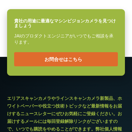
シャッタ
B ( VA-055 B )：12pin仕様
グローバルシャッタ
F ( VA-055 F )：6pin仕様
センサ対角
貴社の用途に最適なマシンビジョンカメラを見つけ
11.3 mm
ましょう
センササイズ 横x縦
JAIのプロダクトエンジニアがいつでもご相談を承
9.0 x 6.7 mm
ります。
外形寸法 高さx幅x奥行
お問合せはこちら
55 x 55 x 55 mm
重量
230 g
映像信号出力
8/10/12-bit
エリアスキャンカメラやラインスキャンカメラ新製品、ホ
レンズマウント
ワイトペーパーや役立つ技術トピックなど最新情報をお届
Cマウント
けするニュースレターにぜひお気軽にご登録ください。お
消費電力
届けするメールには毎回登録解除リンクがございますの
5.1 W
で、いつでも購読をやめることができます。弊社個人情報