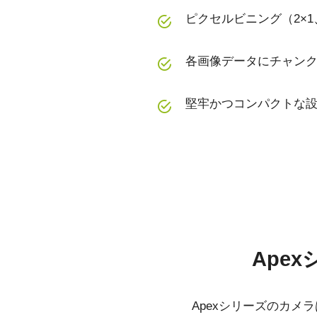
ピクセルビニング（2×1、
各画像データにチャン
堅牢かつコンパクトな設
仕様
ダウンロード
シリーズ名
マニュアル＆データシート
Apex Series
ソフト
Ape
型番
AP-3200T-10GE
データシート - AP-3200T-10GE
eBUS
カメラタイプ
エリアスキャン
Apexシリーズのカ
マニュアル - AP-3200T-10GE
eBUS