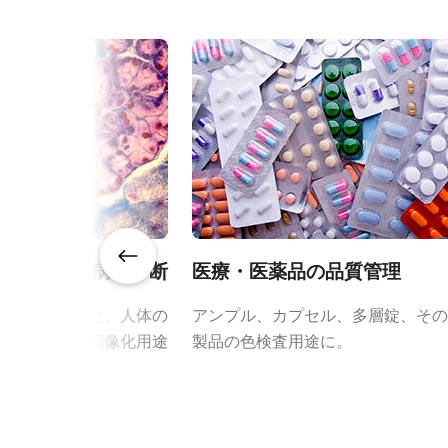
カラー／モノクロ
カラー
波長
可視光
規格
3.2 MP
プリズム専用設計レ
規格 横x縦
2064 x 1544 px
JAIのプリズム専用設計レンズは
フレームレート/ラ
106 fps
焦点特性を補正する特別な設計を採
インレート
大限に引き出します。
ROI
あり
これにより、プリズムベースカメラ
胞画像化・病理診断
医療・医薬品の品質管理
確実に提供します。
インターフェース
10 Gbps GigE Vision
ャナを使用した、人体の
アンプル、カプセル、多層錠、その
液サンプルの画像化用途
製品の色検査用途に。
センサ
3CMOS RGB
特定のカメラモデルに対応するレン
ンロードしてご覧ください。
センサ名
IMX252
センササイズ
1/1.8型
JAIカメラ専用 AC