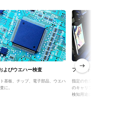
-3200T-
Frame Rate Calculator - AP-
3200T-10GE
CAD file - AP-3200T-10GE
eBUS Player ユーザーガイド
Bおよびウエハー検査
フラットパネル検
ト基板、チップ、電子部品、ウエハ
指定の色空間へのクロ
査に。
のキャリブレーション
検知用途に。