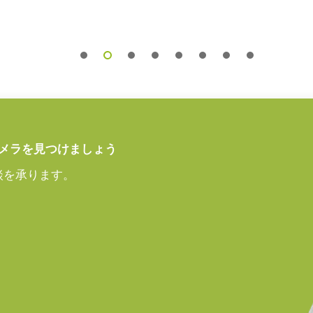
55シリーズ
が変わります。
定ください。
メラを見つけましょう
談を承ります。
次側ケーブルは100V専用)
なきこと）
12（D)mm （突起部除く）