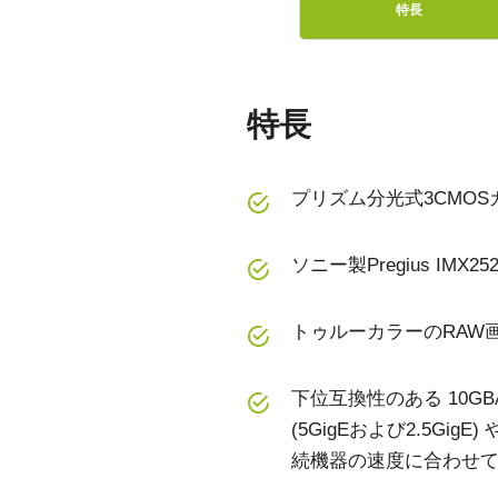
特長
特長
プリズム分光式3CMO
ソニー製Pregius IMX
トゥルーカラーのRAW画
下位互換性のある 10GBAS
(5GigEおよび2.5GigE) 
続機器の速度に合わせ