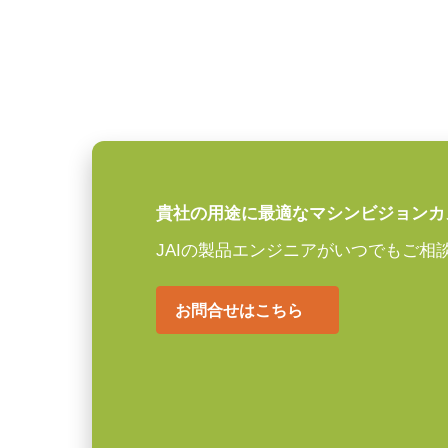
画素サイズ 横x縦
3.45 x 3.45 µm
ーズ
シャッタ
グローバルシャッタ
JAIカメラ専用 ACアダプタ VA-0
センサ対角
8.9 mm
*出力コネクタの形状によって型番
ご注文の際にはBもしくはFをご指
センササイズ 横x縦
7.1 x 5.3 mm
外形寸法 高さx幅x
62 x 62 x 86.5 mm
貴社の用途に最適なマシンビジョンカ
定格出力電圧：DC+12V
奥行
定格出力電流：3A
JAIの製品エンジニアがいつでもご相
重量
270 g
入力電源電圧：AC100V-240V (1
電源周波数： 50/60Hz
お問合せはこちら
映像信号出力
8/10/12-bit (RGB) *
動作温度：-10～+50℃
動作湿度：20％～85％（但し結露
レンズマウント
Cマウント
外形寸法：43(W) ｘ 30(H) ｘ 1
消費電力
11.6 W
質量：285g/277g ケーブル長：2.0m
出力コネクタB / F（型番）
動作温度 (周辺温