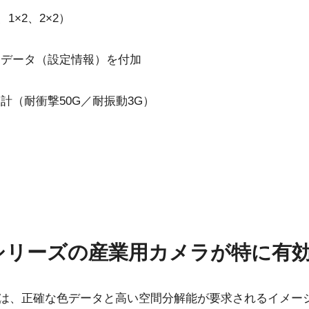
1×2、2×2）
クデータ（設定情報）を付加
計（耐衝撃50G／耐振動3G）
ウェア
証明書類
xシリーズの産業用カメラが特に有
 SDK for JAI (32 bit)
CE Certificate - AP-32
10GE
メラは、正確な色データと高い空間分解能が要求されるイメー
 SDK for JAI (64 bit)