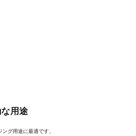
その他
効な用途
00T-
カメラセレクションガイド（総
合カタログ）
ジング用途に最適です。