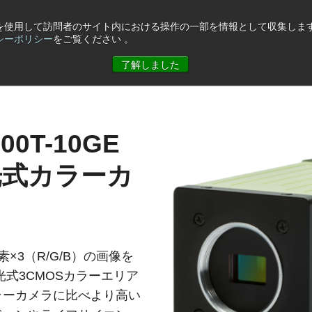
eを使用して訪問者のサイト内における操作の一部を情報として収集します
シーポリシー
をご覧ください 。
ュース
コーポレート情報
お問合せ
了解しました
200T-10GE
光式カラーカ
万画素×3（R/G/B）の画像を
光式3CMOSカラーエリア
ラーカメラに比べより高い