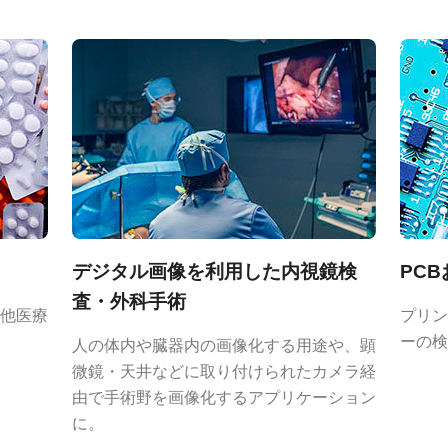
RoHS Declaration - AP
10GE
ンズシリーズ
、マルチ波長カメラ特有の異なる光路や
用しており、プリズム技術の利点を最
から期待される鮮明で高品質な画像を
デジタル画像を利用した内視鏡検
PC
査・外科手術
他医療
プリン
ーの検
人の体内や臓器内の画像化する用途や、顕
ズについては、
レンズカタログ
をダウ
微鏡・天井などに取り付けられたカメラ経
由で手術野を画像化するアプリケーション
に。
アダプタ VA-055シリ