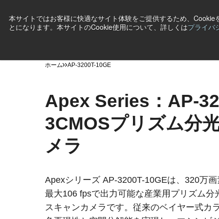
本サイトではお客様に快適なサイト体験をご提供するため、Cooki
とになります。本サイトのCookie使用について、詳しくは
プライバ
製品
産業・用途
テクノロジー
サポート
ニ
ホーム
AP-3200T-10GE
Apex Series：AP-3
3CMOSプリズム分
メラ
Apexシリーズ AP-3200T-10GEは、320
最大106 fpsで出力可能な産業用プリズム分
スキャンカメラです。従来のベイヤー式カ