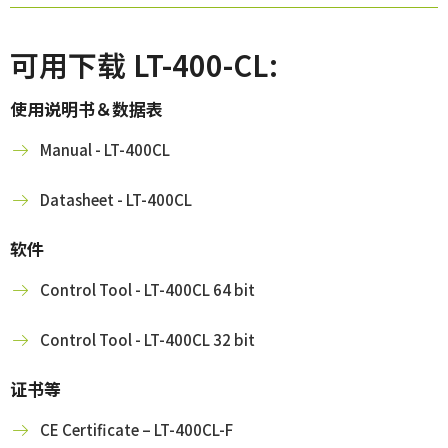
可用下载 LT-400-CL:
使用说明书＆数据表
Manual - LT-400CL
Datasheet - LT-400CL
软件
Control Tool - LT-400CL 64 bit
Control Tool - LT-400CL 32 bit
证书等
CE Certificate – LT-400CL-F