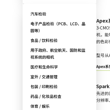
面阵扫描
汽车检验
Fusion系列
Ape
电子产品检验（PCB、LCD、晶
多传感器多光谱面阵扫描相机，具
3-CM
圆等）
备适用于专业成像应用的独特功
机，能
食品 / 饮料检验
能。
的色彩
用于政府、航空航天、国防和监
型号从AD/FS/FSFE开始：
型号从A
视系统的相机
Fusion系列
医疗和生命科学
Apex系
室外 / 交通管理
Go-X 系列
Spar
包装 / 印刷检验
高性能和高性价比。 用于下一代机
先进的
药品 / 化妆品检查
器视觉系统的CMOS区域扫描相
分辨率
体育 / 娱乐
机。