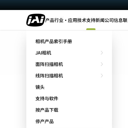
产品
行业·应用
技术
支持
新闻
公司信息
联
主页
Support & Software
软件下载
相机产品索引手册
软件下载
JAI相机
面阵扫描相机
线阵扫描相机
快速搜索
镜头
可以从字母顺序中选择要查找的型号。
支持与软件
选择机型
按产品下载
停产产品