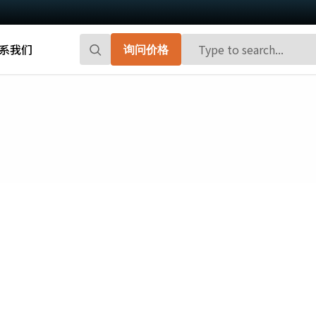
系我们
询问价格
Go-X 系列
Go系列
高性能和高性价比。 用于下一代机器视觉
百万像素面阵扫描相机，能够提供小巧、
系统的CMOS区域扫描相机。
高帧率和前沿的传感器技术。
Spark系列
Fusion系列
先进的面阵扫描相机，能够提供高分辨
多传感器多光谱面阵扫描相机，具备适用
率、高帧率和高图像质量。
于专业成像应用的独特功能。
Fusion Flex-Eye
Apex系列
可订制搭载有两个或三个传感器的多光谱
3-CMOS棱镜式RGB面阵扫描相机，能够比
摄像机(可见光+近红外光)
传统拜耳相机提供更好的色彩保真度。