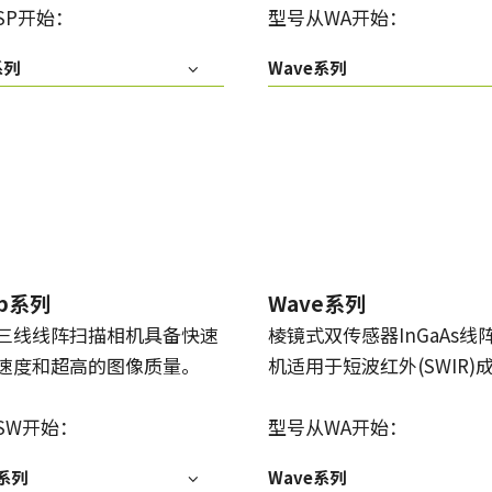
SP开始：
型号从WA开始：
传统拜耳相机提供更好的色彩保真度。
系列
Wave系列
单传感器单色
三线彩色
单色CMOS传感器线阵扫描相机同时具备高
对于不需要JAI的棱镜技术提供的超高色彩
分辨率和超快的扫描速度。分辨率最高可
精确度的应用，三线相机可以提供出色的
达8192像素，行频最高可达200kHz。
彩色线阵扫描性能。
双传感器SWIR（棱镜式）
3传感器RGB（棱镜式）
双传感器棱镜式线阵扫描相机能够感知短
3传感器CMOS RGB彩色线阵扫描相机采用
波红外(SWIR)光线。该相机能够以SWIR光
了尖端的棱镜技术，可为线阵扫描彩色成
谱（900 – 1700纳米）提供双频段成像。
像提供最佳的性能、精确度和功能性。
ep系列
Wave系列
4传感器RGB+NIR（棱镜式）
4传感器R-G-B + SWIR（棱镜
三线线阵扫描相机具备快速
棱镜式双传感器InGaAs线
4传感器线阵扫描相机设计用于同时捕获可
式）
见光谱中的RGB图像数据，以及近红外
速度和超高的图像质量。
机适用于短波红外(SWIR)
4传感器机器视觉线阵扫描相机，可捕获可
(NIR)光谱中的图像数据。
见光谱中的RGB图像数据和短波红外波段
光谱中的图像数据。
SW开始：
型号从WA开始：
p系列
Wave系列