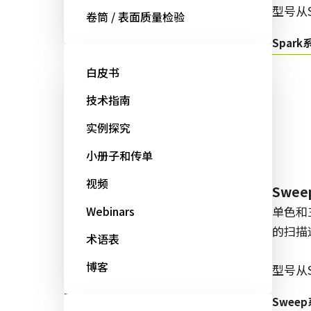
型号从
卷筒 / 表面质量检验
型号从GOX开始：
Spark
Go-X 系列
白皮书
技术指南
实例探究
线阵扫描
小册子和传单
视频
Sweep+系列
Swe
多传感器棱镜式彩色/NIR线阵扫描
Webinars
单色和
相机同时具备精确度、敏感度和多
的扫描
术语表
光谱选项。
博客
型号从
型号从LQ/LT/SW开始：
Swee