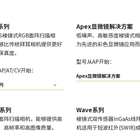
Apex显微镜解决方案
Sweep系列
低噪声、高敏感度棱镜式相机，专为先进
单色和三线线阵扫描相机具备快速的扫描
的彩色显微镜应用而设计。
速度和超高的图像质量。
x系列
Apex显微镜解决方案
OS棱镜式RGB面阵扫描相
低噪声、高敏感度棱镜式相
Sweep+系列
Wave系列
多传感器棱镜彩色/ RGB/NIR和
用于短波红外（SWIR）成像的单传感器
够比传统拜耳相机提供更好
为先进的彩色显微镜应用而
RGB/SWIR线扫描相机结合了精度、灵敏
InGaAs 线扫描相机和面扫描相机
保真度。
度和多光谱选项。
型号从AP开始：
单传感器彩色
单传感器单色
P/AT/CV开始：
具有多样化的彩色单传感器逐行面阵扫描
具有多种类的单色单传感器逐行面阵扫描
Apex显微镜解决方案
相机可供选择，同时配备CMOS传感器，包
相机可供选择，同时配备CMOS传感器，包
列
括最新的Sony Pregius 传感器。
括最新的Sony Pregius 传感器。
单传感器紫外敏感
双传感器彩色+NIR（棱镜式）
JAI提供多种紫外敏感逐行面阵扫描相机来
JAI的多光谱棱镜相机通过单一光学路径同
k系列
Wave系列
满足特定的分辨率、速度和光学需求。
时提供可见光谱和NIR光谱的图像。
面阵扫描相机，能够提供高
棱镜式双传感器InGaAs线
、高帧率和高图像质量。
机适用于短波红外(SWIR)
3传感器 - RGB（棱镜式）
3-CMOS棱镜式RGB面阵扫描相机，能够比