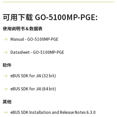
可用下载 GO-5100MP-PGE:
使用说明书＆数据表
Manual - GO-5100MP-PGE
Datasheet - GO-5100MP-PGE
软件
eBUS SDK for JAI (32 bit)
eBUS SDK for JAI (64 bit)
其他
eBUS SDK Installation and Release Notes 6.3.0