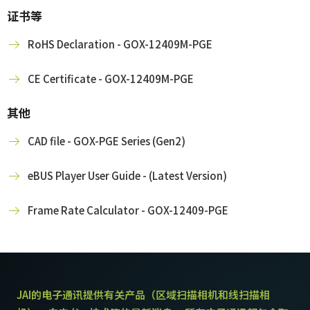
证书等
RoHS Declaration - GOX-12409M-PGE
CE Certificate - GOX-12409M-PGE
其他
CAD file - GOX-PGE Series (Gen2)
eBUS Player User Guide - (Latest Version)
Frame Rate Calculator - GOX-12409-PGE
JAI的电子通讯提供有关产品（区域扫描相机和线扫描相