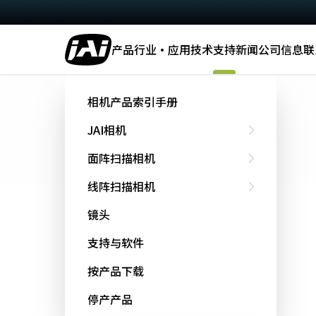
产品
行业·应用
技术
支持
新闻
公司信息
联
主页
Support & Software
软件下载
相机产品索引手册
软件下载
JAI相机
面阵扫描相机
线阵扫描相机
快速搜索
镜头
可以从字母顺序中选择要查找的型号。
支持与软件
选择机型
按产品下载
停产产品