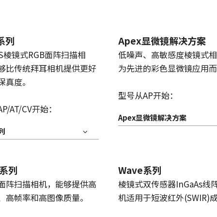
Apex显微镜解决方案
Sweep系列
低噪声、高敏感度棱镜式相机，专为先进
单色和三线线阵扫描相机具备快速的扫描
的彩色显微镜应用而设计。
速度和超高的图像质量。
x系列
Apex显微镜解决方案
OS棱镜式RGB面阵扫描相
低噪声、高敏感度棱镜式相
Sweep+系列
Wave系列
多传感器棱镜彩色/ RGB/NIR和
用于短波红外（SWIR）成像的单传感器
够比传统拜耳相机提供更好
为先进的彩色显微镜应用而
RGB/SWIR线扫描相机结合了精度、灵敏
InGaAs 线扫描相机和面扫描相机
保真度。
度和多光谱选项。
型号从AP开始：
单传感器彩色
单传感器单色
P/AT/CV开始：
具有多样化的彩色单传感器逐行面阵扫描
具有多种类的单色单传感器逐行面阵扫描
Apex显微镜解决方案
相机可供选择，同时配备CMOS传感器，包
相机可供选择，同时配备CMOS传感器，包
列
括最新的Sony Pregius 传感器。
括最新的Sony Pregius 传感器。
单传感器紫外敏感
双传感器彩色+NIR（棱镜式）
JAI提供多种紫外敏感逐行面阵扫描相机来
JAI的多光谱棱镜相机通过单一光学路径同
k系列
Wave系列
满足特定的分辨率、速度和光学需求。
时提供可见光谱和NIR光谱的图像。
面阵扫描相机，能够提供高
棱镜式双传感器InGaAs线
、高帧率和高图像质量。
机适用于短波红外(SWIR)
3传感器 - RGB（棱镜式）
3-CMOS棱镜式RGB面阵扫描相机，能够比