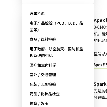
面阵扫描
汽车检验
Fusion系列
Ape
电子产品检验（PCB、LCD、晶
多传感器多光谱面阵扫描相机，具
3-CM
圆等）
备适用于专业成像应用的独特功
机，能
食品 / 饮料检验
能。
的色彩
用于政府、航空航天、国防和监
型号从AD/FS/FSFE开始：
型号从A
视系统的相机
Fusion系列
医疗和生命科学
Apex系
室外 / 交通管理
Go-X 系列
Spar
包装 / 印刷检验
高性能和高性价比。 用于下一代机
先进的
药品 / 化妆品检查
器视觉系统的CMOS区域扫描相
分辨率
体育 / 娱乐
机。