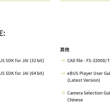
E:
其他
S SDK for JAI (32 bit)
CAD file - FS-3200D/
S SDK for JAI (64 bit)
eBUS Player User Gui
(Latest Version)
Camera Selection Gui
Chinese