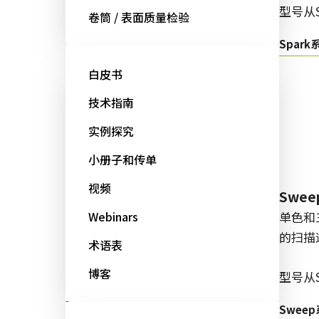
型号从
卷筒 / 表面质量检验
型号从GOX开始：
Spark
Go-X 系列
白皮书
技术指南
实例探究
线阵扫描
小册子和传单
视频
Sweep+系列
Swe
多传感器棱镜式彩色/NIR线阵扫描
Webinars
单色和
相机同时具备精确度、敏感度和多
的扫描
术语表
光谱选项。
博客
型号从
型号从LQ/LT/SW开始：
Swee