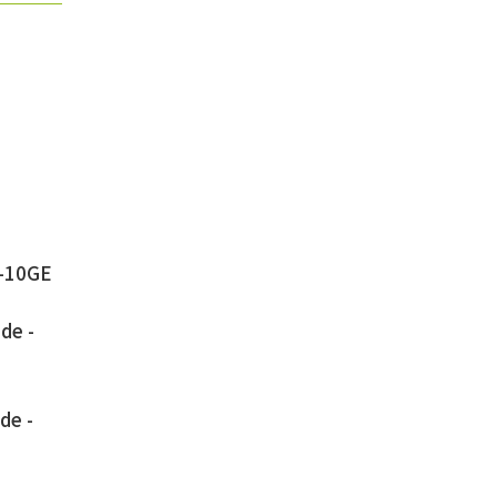
T-10GE
de -
de -