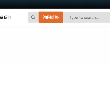
系我们
询问价格
Go-X 系列
Go系列
高性能和高性价比。 用于下一代机器视觉
百万像素面阵扫描相机，能够提供小巧、
系统的CMOS区域扫描相机。
高帧率和前沿的传感器技术。
Spark系列
Fusion系列
先进的面阵扫描相机，能够提供高分辨
多传感器多光谱面阵扫描相机，具备适用
率、高帧率和高图像质量。
于专业成像应用的独特功能。
Fusion Flex-Eye
Apex系列
可订制搭载有两个或三个传感器的多光谱
3-CMOS棱镜式RGB面阵扫描相机，能够比
摄像机(可见光+近红外光)
传统拜耳相机提供更好的色彩保真度。