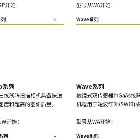
SP开始：
型号从WA开始：
传统拜耳相机提供更好的色彩保真度。
系列
Wave系列
单传感器单色
三线彩色
单色CMOS传感器线阵扫描相机同时具备高
对于不需要JAI的棱镜技术提供的超高色彩
分辨率和超快的扫描速度。分辨率最高可
精确度的应用，三线相机可以提供出色的
达8192像素，行频最高可达200kHz。
彩色线阵扫描性能。
双传感器SWIR（棱镜式）
3传感器RGB（棱镜式）
双传感器棱镜式线阵扫描相机能够感知短
3传感器CMOS RGB彩色线阵扫描相机采用
波红外(SWIR)光线。该相机能够以SWIR光
了尖端的棱镜技术，可为线阵扫描彩色成
谱（900 – 1700纳米）提供双频段成像。
像提供最佳的性能、精确度和功能性。
ep系列
Wave系列
4传感器RGB+NIR（棱镜式）
4传感器R-G-B + SWIR（棱镜
三线线阵扫描相机具备快速
棱镜式双传感器InGaAs线
4传感器线阵扫描相机设计用于同时捕获可
式）
见光谱中的RGB图像数据，以及近红外
速度和超高的图像质量。
机适用于短波红外(SWIR)
4传感器机器视觉线阵扫描相机，可捕获可
(NIR)光谱中的图像数据。
见光谱中的RGB图像数据和短波红外波段
光谱中的图像数据。
SW开始：
型号从WA开始：
p系列
Wave系列