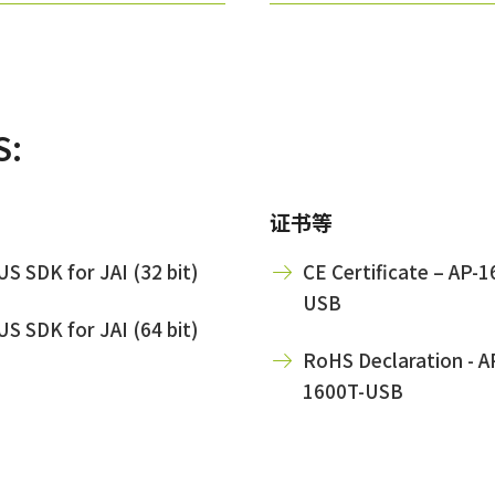
S:
证书等
S SDK for JAI (32 bit)
CE Certificate – AP-1
USB
S SDK for JAI (64 bit)
RoHS Declaration - A
1600T-USB