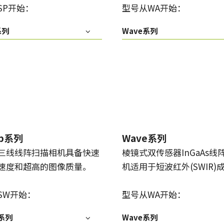
SP开始：
型号从WA开始：
系列
Wave系列
ep系列
Wave系列
三线线阵扫描相机具备快速
棱镜式双传感器InGaAs线
速度和超高的图像质量。
机适用于短波红外(SWIR)
SW开始：
型号从WA开始：
p系列
Wave系列