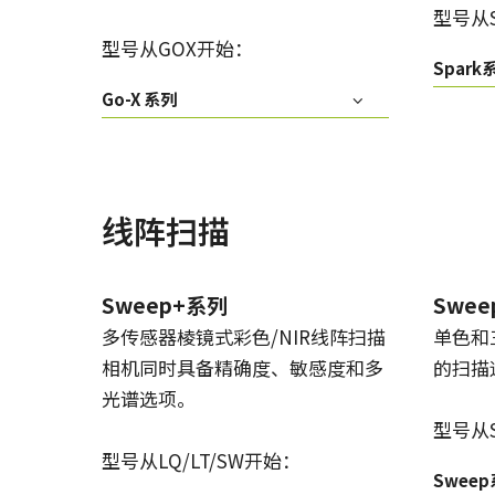
型号从
型号从GOX开始：
Spark
Go-X 系列
线阵扫描
Sweep+系列
Swe
多传感器棱镜式彩色/NIR线阵扫描
单色和
相机同时具备精确度、敏感度和多
的扫描
光谱选项。
型号从
型号从LQ/LT/SW开始：
Swee