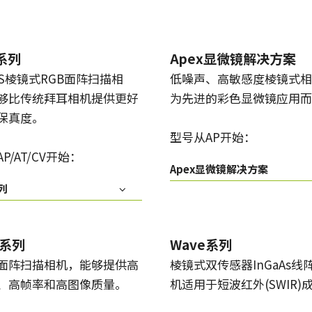
x系列
Apex显微镜解决方案
OS棱镜式RGB面阵扫描相
低噪声、高敏感度棱镜式相
够比传统拜耳相机提供更好
为先进的彩色显微镜应用而
保真度。
型号从AP开始：
P/AT/CV开始：
Apex显微镜解决方案
列
k系列
Wave系列
面阵扫描相机，能够提供高
棱镜式双传感器InGaAs线
、高帧率和高图像质量。
机适用于短波红外(SWIR)