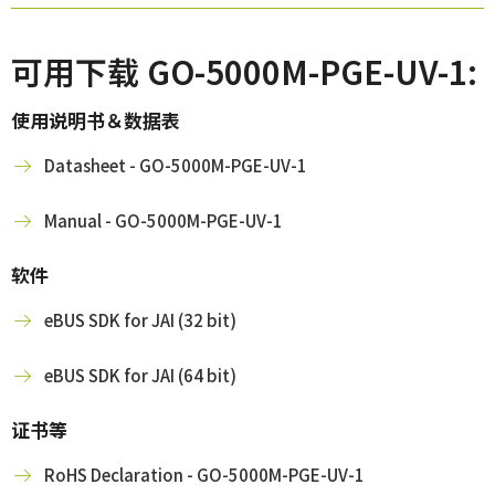
可用下载 GO-5000M-PGE-UV-1:
使用说明书＆数据表
Datasheet - GO-5000M-PGE-UV-1
Manual - GO-5000M-PGE-UV-1
软件
eBUS SDK for JAI (32 bit)
eBUS SDK for JAI (64 bit)
证书等
RoHS Declaration - GO-5000M-PGE-UV-1