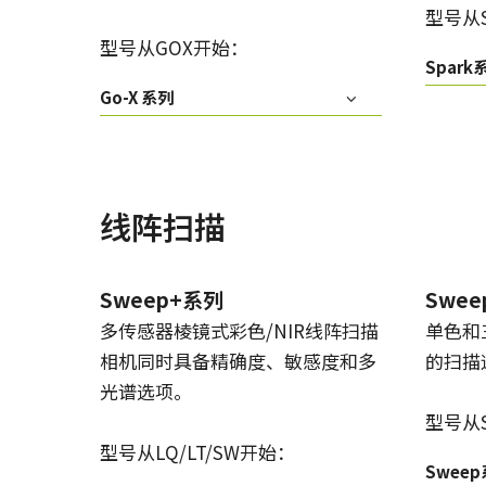
型号从
型号从GOX开始：
Spark
Go-X 系列
线阵扫描
Sweep+系列
Swe
多传感器棱镜式彩色/NIR线阵扫描
单色和
相机同时具备精确度、敏感度和多
的扫描
光谱选项。
型号从
型号从LQ/LT/SW开始：
Swee