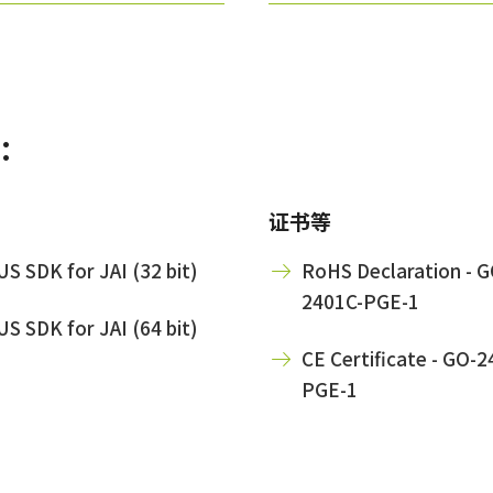
:
证书等
S SDK for JAI (32 bit)
RoHS Declaration - G
2401C-PGE-1
S SDK for JAI (64 bit)
CE Certificate - GO-2
PGE-1