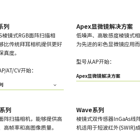
x系列
Apex显微镜解决方案
OS棱镜式RGB面阵扫描相
低噪声、高敏感度棱镜式相
够比传统拜耳相机提供更好
为先进的彩色显微镜应用而
保真度。
型号从AP开始：
P/AT/CV开始：
Apex显微镜解决方案
列
k系列
Wave系列
面阵扫描相机，能够提供高
棱镜式双传感器InGaAs线
、高帧率和高图像质量。
机适用于短波红外(SWIR)