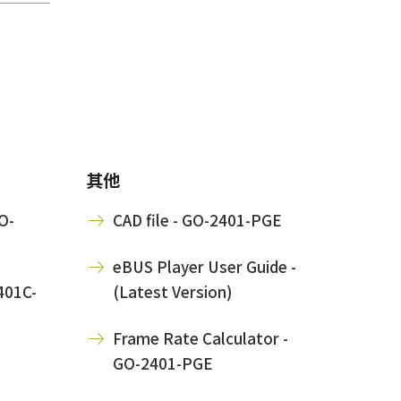
其他
O-
CAD file - GO-2401-PGE
eBUS Player User Guide -
401C-
(Latest Version)
Frame Rate Calculator -
GO-2401-PGE