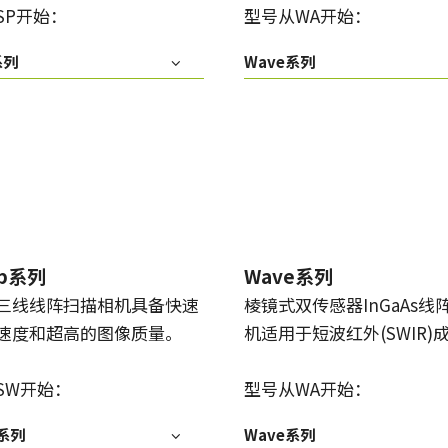
SP开始：
型号从WA开始：
系列
Wave系列
ep系列
Wave系列
三线线阵扫描相机具备快速
棱镜式双传感器InGaAs线
速度和超高的图像质量。
机适用于短波红外(SWIR)
SW开始：
型号从WA开始：
p系列
Wave系列