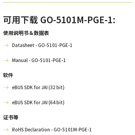
可用下载 GO-5101M-PGE-1:
使用说明书＆数据表
Datasheet - GO-5101-PGE-1
Manual - GO-5101-PGE-1
软件
eBUS SDK for JAI (32 bit)
eBUS SDK for JAI (64 bit)
证书等
RoHS Declaration - GO-5101M-PGE-1