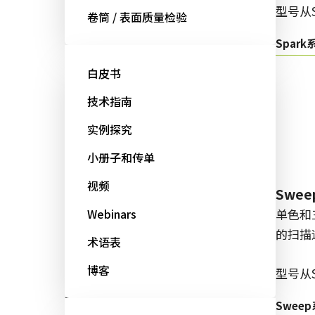
型号从
卷筒 / 表面质量检验
型号从GOX开始：
Spark
Go-X 系列
白皮书
技术指南
实例探究
线阵扫描
小册子和传单
视频
Sweep+系列
Swe
多传感器棱镜式彩色/NIR线阵扫描
Webinars
单色和
相机同时具备精确度、敏感度和多
的扫描
术语表
光谱选项。
博客
型号从
型号从LQ/LT/SW开始：
Swee