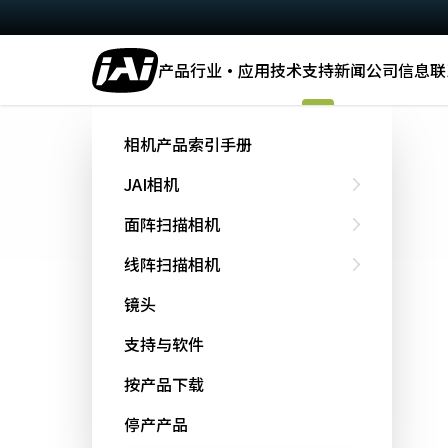
产品
行业·应用
技术
支持
新闻
公司信息
联
主页
Support & Software
软件下载
相机产品索引手册
软件下载
JAI相机
面阵扫描相机
线阵扫描相机
快速搜索
镜头
可以从字母顺序中选择要查找的型号。
支持与软件
选择机型
按产品下载
停产产品