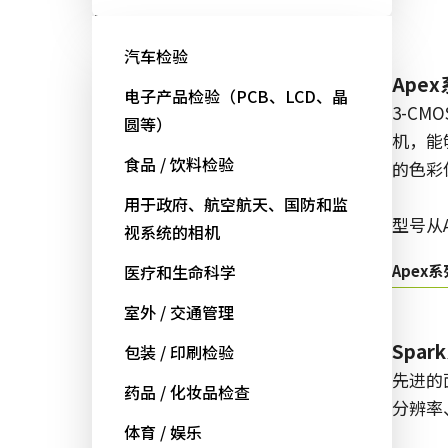
面阵扫描
汽车检验
Fusion系列
Ape
电子产品检验（PCB、LCD、晶
多传感器多光谱面阵扫描相机，具
3-CM
圆等）
备适用于专业成像应用的独特功
机，能
食品 / 饮料检验
能。
的色彩
用于政府、航空航天、国防和监
型号从AD/FS/FSFE开始：
型号从A
视系统的相机
Fusion系列
医疗和生命科学
Apex系
室外 / 交通管理
Go-X 系列
Spar
包装 / 印刷检验
高性能和高性价比。 用于下一代机
先进的
药品 / 化妆品检查
器视觉系统的CMOS区域扫描相
分辨率
体育 / 娱乐
机。