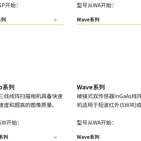
SP开始：
型号从WA开始：
传统拜耳相机提供更好的色彩保真度。
系列
Wave系列
单传感器单色
三线彩色
单色CMOS传感器线阵扫描相机同时具备高
对于不需要JAI的棱镜技术提供的超高色彩
分辨率和超快的扫描速度。分辨率最高可
精确度的应用，三线相机可以提供出色的
达8192像素，行频最高可达200kHz。
彩色线阵扫描性能。
双传感器SWIR（棱镜式）
3传感器RGB（棱镜式）
双传感器棱镜式线阵扫描相机能够感知短
3传感器CMOS RGB彩色线阵扫描相机采用
波红外(SWIR)光线。该相机能够以SWIR光
了尖端的棱镜技术，可为线阵扫描彩色成
谱（900 – 1700纳米）提供双频段成像。
像提供最佳的性能、精确度和功能性。
ep系列
Wave系列
4传感器RGB+NIR（棱镜式）
4传感器R-G-B + SWIR（棱镜
三线线阵扫描相机具备快速
棱镜式双传感器InGaAs线
4传感器线阵扫描相机设计用于同时捕获可
式）
见光谱中的RGB图像数据，以及近红外
速度和超高的图像质量。
机适用于短波红外(SWIR)
4传感器机器视觉线阵扫描相机，可捕获可
(NIR)光谱中的图像数据。
见光谱中的RGB图像数据和短波红外波段
光谱中的图像数据。
SW开始：
型号从WA开始：
p系列
Wave系列