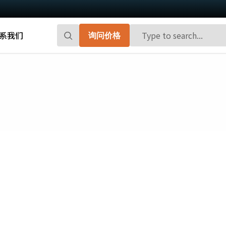
系我们
询问价格
Go-X 系列
Go系列
高性能和高性价比。 用于下一代机器视觉
百万像素面阵扫描相机，能够提供小巧、
系统的CMOS区域扫描相机。
高帧率和前沿的传感器技术。
Spark系列
Fusion系列
先进的面阵扫描相机，能够提供高分辨
多传感器多光谱面阵扫描相机，具备适用
率、高帧率和高图像质量。
于专业成像应用的独特功能。
Fusion Flex-Eye
Apex系列
可订制搭载有两个或三个传感器的多光谱
3-CMOS棱镜式RGB面阵扫描相机，能够比
摄像机(可见光+近红外光)
传统拜耳相机提供更好的色彩保真度。