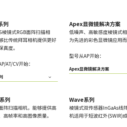
Apex显微镜解决方案
Sweep系列
低噪声、高敏感度棱镜式相机，专为先进
单色和三线线阵扫描相机具备快速的扫描
的彩色显微镜应用而设计。
速度和超高的图像质量。
x系列
Apex显微镜解决方案
OS棱镜式RGB面阵扫描相
低噪声、高敏感度棱镜式相
Sweep+系列
Wave系列
多传感器棱镜彩色/ RGB/NIR和
用于短波红外（SWIR）成像的单传感器
够比传统拜耳相机提供更好
为先进的彩色显微镜应用而
RGB/SWIR线扫描相机结合了精度、灵敏
InGaAs 线扫描相机和面扫描相机
保真度。
度和多光谱选项。
型号从AP开始：
单传感器彩色
单传感器单色
P/AT/CV开始：
具有多样化的彩色单传感器逐行面阵扫描
具有多种类的单色单传感器逐行面阵扫描
Apex显微镜解决方案
相机可供选择，同时配备CMOS传感器，包
相机可供选择，同时配备CMOS传感器，包
列
括最新的Sony Pregius 传感器。
括最新的Sony Pregius 传感器。
单传感器紫外敏感
双传感器彩色+NIR（棱镜式）
JAI提供多种紫外敏感逐行面阵扫描相机来
JAI的多光谱棱镜相机通过单一光学路径同
k系列
Wave系列
满足特定的分辨率、速度和光学需求。
时提供可见光谱和NIR光谱的图像。
面阵扫描相机，能够提供高
棱镜式双传感器InGaAs线
、高帧率和高图像质量。
机适用于短波红外(SWIR)
3传感器 - RGB（棱镜式）
3-CMOS棱镜式RGB面阵扫描相机，能够比