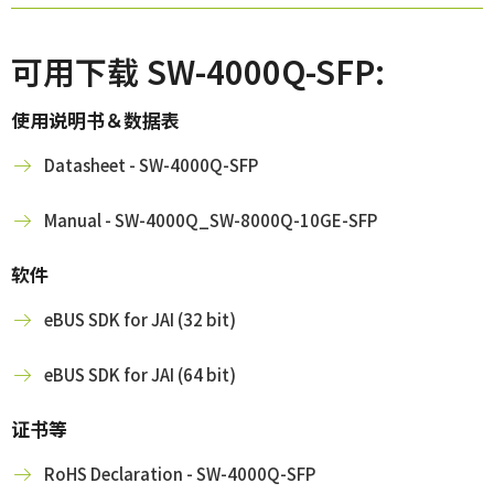
可用下载 SW-4000Q-SFP:
使用说明书＆数据表
Datasheet - SW-4000Q-SFP
Manual - SW-4000Q_SW-8000Q-10GE-SFP
软件
eBUS SDK for JAI (32 bit)
eBUS SDK for JAI (64 bit)
证书等
RoHS Declaration - SW-4000Q-SFP