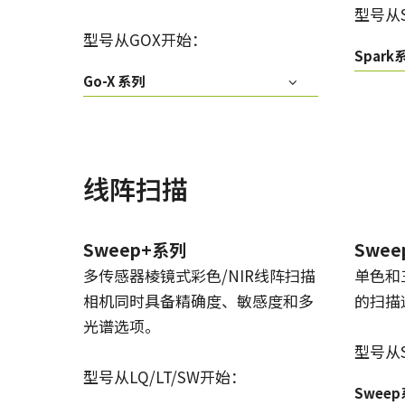
型号从
型号从GOX开始：
Spark
Go-X 系列
线阵扫描
Sweep+系列
Swe
多传感器棱镜式彩色/NIR线阵扫描
单色和
相机同时具备精确度、敏感度和多
的扫描
光谱选项。
型号从
型号从LQ/LT/SW开始：
Swee