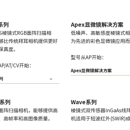
x系列
Apex显微镜解决方案
OS棱镜式RGB面阵扫描相
低噪声、高敏感度棱镜式相
够比传统拜耳相机提供更好
为先进的彩色显微镜应用而
保真度。
型号从AP开始：
P/AT/CV开始：
Apex显微镜解决方案
列
k系列
Wave系列
面阵扫描相机，能够提供高
棱镜式双传感器InGaAs线
、高帧率和高图像质量。
机适用于短波红外(SWIR)