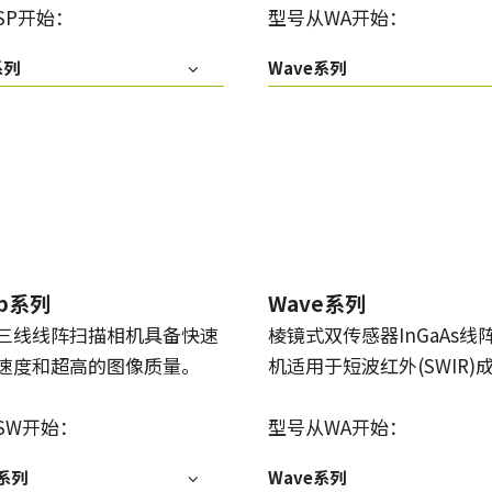
SP开始：
型号从WA开始：
系列
Wave系列
ep系列
Wave系列
三线线阵扫描相机具备快速
棱镜式双传感器InGaAs线
速度和超高的图像质量。
机适用于短波红外(SWIR)
SW开始：
型号从WA开始：
p系列
Wave系列