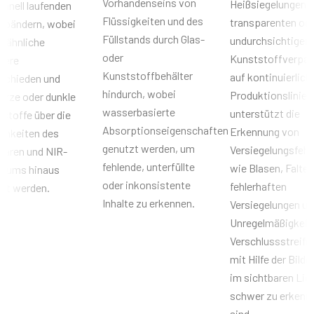
Sensorname
Vorhandenseins von
Heißsiegelungen i
chnell laufenden
Datenblatt herunterladen
N/A
Flüssigkeiten und des
transparenten od
rbändern, wobei
Füllstands durch Glas-
undurchsichtigen
ll ähnliche
Optisches Format
oder
Kunststoffverpa
mere
12.8 mm
Kunststoffbehälter
auf kontinuierlich
schieden und
Zellengröße WxH
hindurch, wobei
Produktionslinien
rze oder dunkle
12.5 x 12.5µm
wasserbasierte
unterstützt die
stoffe über die
Verschlussart
Absorptionseigenschaften
Erkennung von
chkeiten des
Global shutter
genutzt werden, um
Versiegelungsfehl
baren und NIR-
Sensordiagonale
fehlende, unterfüllte
wie Blasen, Falten
trums hinaus
12.8 mm
oder inkonsistente
fehlerhaften
nt werden.
Inhalte zu erkennen.
Versiegelungen un
Abmessungen des aktiven Sensors WxH
12.8 mm
Unregelmäßigkeit
Verschlussstreifen
Kameraabmessungen HxWxL
mit Hilfe der Bild
60 x 50 x 61.2 mm
im sichtbaren Lich
Gewicht
schwer zu erkenn
309 g
sind.