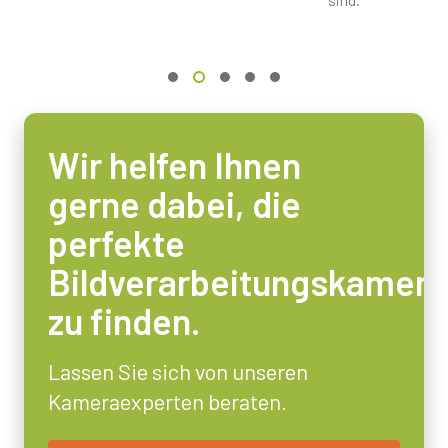
Video-Ausgang
8/10/12/14-bit
Objektivfassung
C-mount
Energieverbrauch
Wir helfen Ihnen
4.3 Watt
gerne dabei, die
Betriebstemperatur (Umgebung)
-20°C to +55°C
perfekte
Bildverarbeitungskamera
zu finden.
Lassen Sie sich von unseren
Kameraexperten beraten.