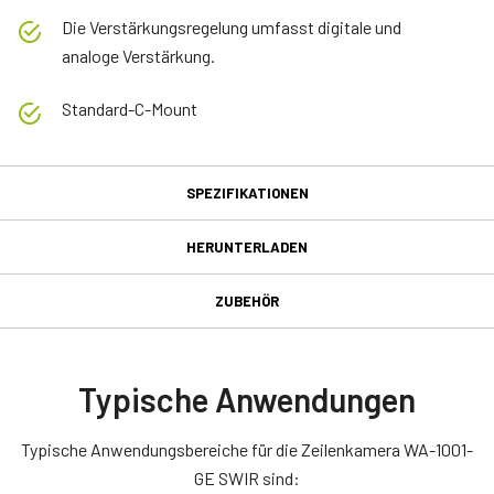
Die Verstärkungsregelung umfasst digitale und
analoge Verstärkung.
Standard-C-Mount
SPEZIFIKATIONEN
Spezifikationen
HERUNTERLADEN
Herunterladen
Produktlinie
ZUBEHÖR
Wave Series
Netzteil mit 12-poligem
Handbuch & Datenblatt
Modell
Anschlusskabel
WAL-1001-GE
Manual WAL-1001-GE & WAL-2001-GE
Typische Anwendungen
Typ
Netzteil mit 12-poligem weiblichem Anschlusskabel – ohne
Datasheet WAL-1001-GE
Line Scan
Typische Anwendungsbereiche für die Zeilenkamera WA-1001-
Netzkabel.
GE SWIR sind:
Farbe / Mono