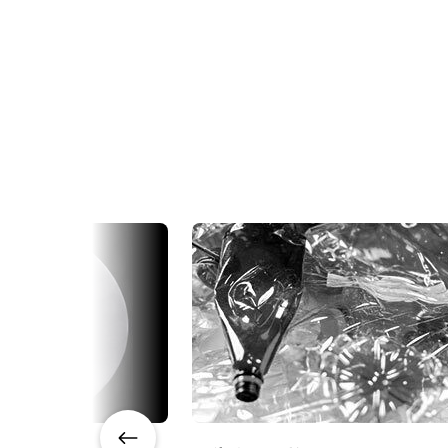
规格
下载
使用说明书＆数据表
Wave系列
其他
系列名
WAL-1001-GE
型号
Manual WAL-1001-GE & WAL-
CAD 
带12针连接器电缆
2001-GE
线阵扫描
摄像机类别
Datasheet WAL-1001-GE
电源单元（含12针母头连接线）- 
单色
彩色/黑白
SWIR
波长
(LKK-PSU-12PF-1.25)
百万像素
规格
配备1.25米长线的广濑（Hirose
1K
规格 横x纵
29 kHz
帧率/线率
注意：此电源配件仅可随摄像机一同
否
ROI
若订购相机时需配备电源，请务必同