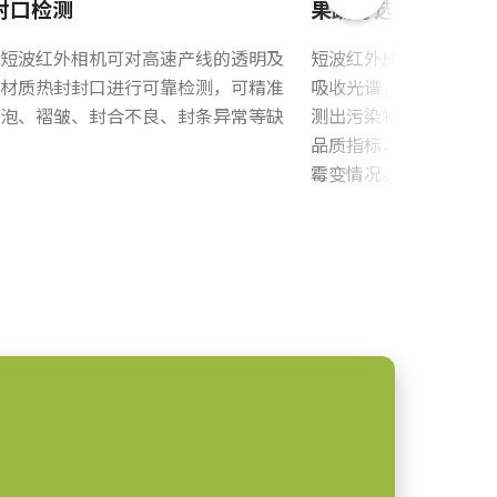
封口检测
果蔬分选与分级
短波红外相机可对高速产线的透明及
短波红外成像利用特征 C–
材质热封封口进行可靠检测，可精准
吸收光谱，可评估材料
泡、褶皱、封合不良、封条异常等缺
测出污染物、异物杂质
品质指标，如磕碰损伤
霉变情况。