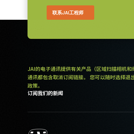
309 克
重量
联系JAI工程师
8/10/12/14-bit
视频信号输出
C口
镜头接口
4.3 瓦
耗电
-20°C to +55°C
动作温度 (自然放热
时)
JAI的电子通讯提供有关产品（区域扫描相机
通讯都包含取消订阅链接。 您可以随时选择退
政策。
订阅我们的新闻