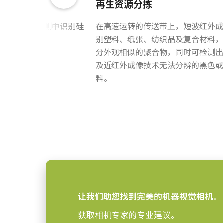
再生资源分拣
GigE Vision接口
接口
现高速晶圆检测中识别硅
在高速运转的传送带上，短波红外成
电源线选项（单独销售）：
1xInGaAs
感光芯片
亚表面损伤。
别塑料、纸张、纺织品及复合材料，
分外观相似的聚合物，同时可检测出
N/A
感光芯片名
美标/日标电源线 - 1.2米
及近红外成像技术无法分辨的黑色或
国标电源线 - 1.2米
12.8 mm
感光芯片尺寸
料。
欧标电源线 - 1.5米
12.5 x 12.5µm
像素尺寸 横x纵
请确保选择符合您所在地区电源插座
全局快门
快门方式
12.8 毫米
感光芯片对角
下载数据表
12.8 mm
有效感光芯片尺寸
横x纵
60 x 50 x 61.2 mm
摄像机尺寸 高x宽x
让我们助您找到完美的机器视觉相机。
长
获取相机专家的专业建议。