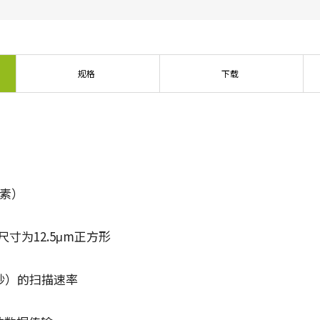
规格
下载
像素）
尺寸为12.5μm正方形
行/秒）的扫描速率