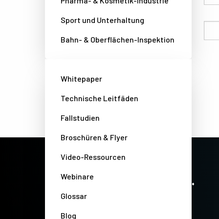
Pharma- & Kosmetik-Industrie
Sport und Unterhaltung
Email
Bahn- & Oberflächen-Inspektion
Whitepaper
Technische Leitfäden
Fallstudien
Broschüren & Flyer
Video-Ressourcen
PRECISION IMAGING. ZERO COMPROMISE.
Stay up-to-date. Always.
Webinare
Glossar
Blog