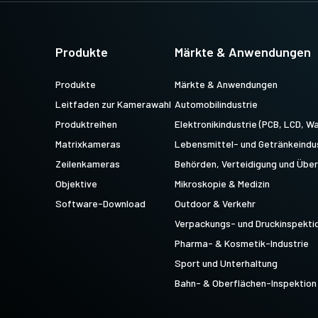
Multisensor R-G-B-NIR (Prisma)
Multisensor R-G-B-SWIR
4-Sensor-Zeilenkameras für die
(Prisma)
gleichzeitige Erfassung von R-G-B-
Produkte
Märkte & Anwendungen
4-Sensor-Zeilenkameras für die
Bilddaten im sichtbaren Lichtspektrum
gleichzeitige Erfassung von R-G-B-
und von Bilddaten im nahen Infrarot…
Bilddaten im sichtbaren Lichtspektrum
Produkte
Märkte & Anwendungen
und von Bilddaten im kurzwelligen…
Leitfaden zur Kamerawahl
Automobilindustrie
Produktreihen
Elektronikindustrie (PCB, LCD, Wa
Matrixkameras
Lebensmittel- und Getränkeindu
Zeilenkameras
Behörden, Verteidigung und Üb
Objektive
Mikroskopie & Medizin
Software-Download
Outdoor & Verkehr
Verpackungs- und Druckinspekti
Pharma- & Kosmetik-Industrie
Sport und Unterhaltung
Bahn- & Oberflächen-Inspektion