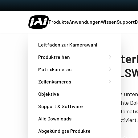
Produkte
Anwendungen
Wissen
Support
B
Heim
Datasheet - SW-4000T-CXPA_SW-8000T-CXPA
Leitfaden zur Kamerawahl
Herunter
Produktreihen
CXPA_SW
Matrixkameras
Zeilenkameras
Füllen Sie das unte
Objektive
das gewünschte Doku
Support & Software
Besuchen automatisc
Alle Downloads
Browser deaktiviert.
Abgekündigte Produkte