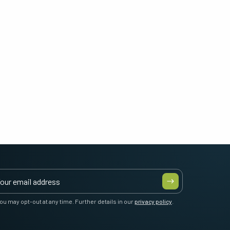
ou may opt-out at any time. Further details in our
privacy policy
.