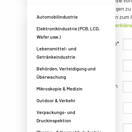
JAI benötigt die vo
Dienstleistungen zu 
Informationen zum A
Automobilindustrie
Datenschutzerkläru
Elektronikindustrie (PCB, LCD,
Wafer usw.)
Familienname
Lebensmittel- und
Getränkeindustrie
Vorname
Behörden, Verteidigung und
Überwachung
Unternehmen
Mikroskopie & Medizin
Outdoor & Verkehr
Land
Verpackungs- und
Druckinspektion
Telefon