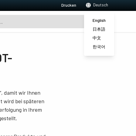
Deutsch
Drucken
English
日本語
中文
한국어
0T-
, damit wir Ihnen
 wird bei späteren
erfolgung in Ihrem
estellt.