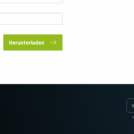
Anforderungen an Auflösung,
gleichzeitig Bilder des sichtbaren und des
Geschwindigkeit und Optik…
NIR-Lichtspektrums über…
Multisensor R-G-B (Prisma)
3-CMOS prismenbasierte R-G-B-
Matrixkameras bieten eine bessere
Farbtreue als herkömmliche Bayer-
Herunterladen
Kameras. (Apex-Serie und Apex Medical-
Serie)
Ein monochromer Sensor
Ein trilinearer Farbsensor
Monochrome CMOS-Sensor-
Trilinear-Kameras bieten eine
Zeilenkameras mit einer ausgezeichneten
hervorragende Farbzeilen-Leistung für
Kombination aus hoher Auflösung und
Anwendungen, die nicht die ultimative
schnellen Scanraten. Auflösungen von
Farbpräzision der…
bis…
Multisensor SWIR-SWIR
Multisensor - R-G-B (Prisma)
(Prisma)
3-Sensor-CMOS-R-G-B-
Farbzeilenkameras mit modernster
Y
Prismenbasierte 2-Sensor-InGaAs-
Prismentechnologie, die die bestmögliche
Zeilenkamera für kurzwelliges
Leistung, Präzision und Vielseitigkeit für…
Infrarotlicht (SWIR). (Wave Serie)