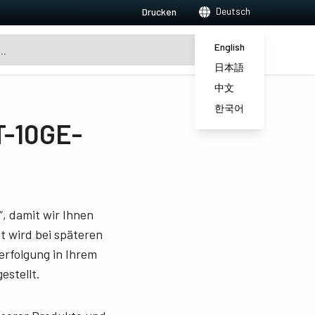
Deutsch
Drucken
English
日本語
中文
한국어
T-10GE-
, damit wir Ihnen
 wird bei späteren
erfolgung in Ihrem
estellt.