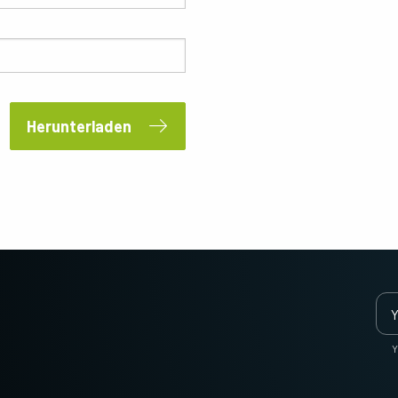
Anforderungen an Auflösung,
gleichzeitig Bilder des sichtbaren und des
Geschwindigkeit und Optik…
NIR-Lichtspektrums über…
Multisensor R-G-B (Prisma)
3-CMOS prismenbasierte R-G-B-
Matrixkameras bieten eine bessere
Farbtreue als herkömmliche Bayer-
Herunterladen
Kameras. (Apex-Serie und Apex Medical-
Serie)
Ein monochromer Sensor
Ein trilinearer Farbsensor
Monochrome CMOS-Sensor-
Trilinear-Kameras bieten eine
Zeilenkameras mit einer ausgezeichneten
hervorragende Farbzeilen-Leistung für
Kombination aus hoher Auflösung und
Anwendungen, die nicht die ultimative
schnellen Scanraten. Auflösungen von
Farbpräzision der…
bis…
Multisensor SWIR-SWIR
Multisensor - R-G-B (Prisma)
(Prisma)
3-Sensor-CMOS-R-G-B-
Farbzeilenkameras mit modernster
Y
Prismenbasierte 2-Sensor-InGaAs-
Prismentechnologie, die die bestmögliche
Zeilenkamera für kurzwelliges
Leistung, Präzision und Vielseitigkeit für…
Infrarotlicht (SWIR). (Wave Serie)