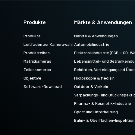
Multisensor R-G-B-NIR (Prisma)
Multisensor R-G-B-SWIR
4-Sensor-Zeilenkameras für die
(Prisma)
gleichzeitige Erfassung von R-G-B-
Produkte
Märkte & Anwendungen
4-Sensor-Zeilenkameras für die
Bilddaten im sichtbaren Lichtspektrum
gleichzeitige Erfassung von R-G-B-
und von Bilddaten im nahen Infrarot…
Bilddaten im sichtbaren Lichtspektrum
Produkte
Märkte & Anwendungen
und von Bilddaten im kurzwelligen…
Leitfaden zur Kamerawahl
Automobilindustrie
Produktreihen
Elektronikindustrie (PCB, LCD, Wa
Matrixkameras
Lebensmittel- und Getränkeindu
Zeilenkameras
Behörden, Verteidigung und Üb
Objektive
Mikroskopie & Medizin
Software-Download
Outdoor & Verkehr
Verpackungs- und Druckinspekti
Pharma- & Kosmetik-Industrie
Sport und Unterhaltung
Bahn- & Oberflächen-Inspektion