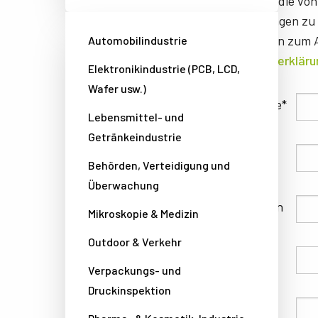
JAI benötigt die vo
Dienstleistungen zu 
Informationen zum A
Automobilindustrie
Datenschutzerkläru
Elektronikindustrie (PCB, LCD,
Wafer usw.)
Familienname
Lebensmittel- und
Getränkeindustrie
Vorname
Behörden, Verteidigung und
Überwachung
Unternehmen
Mikroskopie & Medizin
Outdoor & Verkehr
Land
Verpackungs- und
Druckinspektion
Telefon