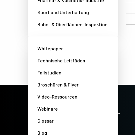
Pharma- & Kosmetik-Industrie
Sport und Unterhaltung
Email
Bahn- & Oberflächen-Inspektion
Whitepaper
Technische Leitfäden
Fallstudien
Broschüren & Flyer
Video-Ressourcen
PRECISION IMAGING. ZERO COMPROMISE.
Stay up-to-date. Always.
Webinare
Glossar
Blog