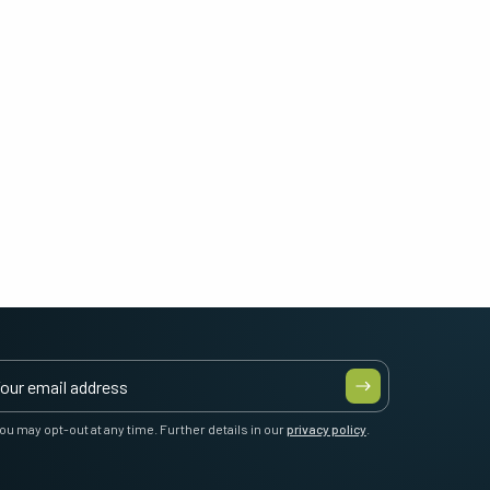
ou may opt-out at any time. Further details in our
privacy policy
.