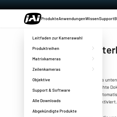
Produkte
Anwendungen
Wissen
Support
B
Heim
Datasheet - FS-1600T-10GE-NNM
Leitfaden zur Kamerawahl
Herunter
Produktreihen
NNM
Matrixkameras
Zeilenkameras
Füllen Sie das unte
Objektive
das gewünschte Doku
Support & Software
Besuchen automatisc
Alle Downloads
Browser deaktiviert.
Abgekündigte Produkte