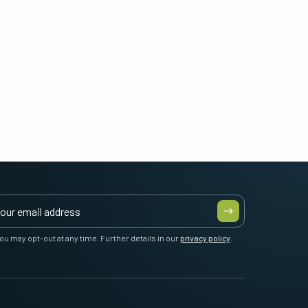
ou may opt-out at any time. Further details in our
privacy policy
.