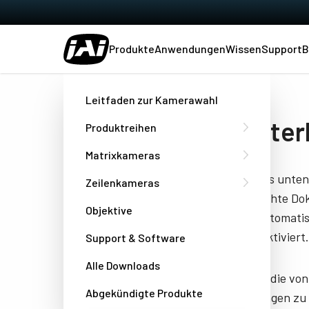
Produkte
Anwendungen
Wissen
Support
B
Heim
Datasheet - AT-200GE
Leitfaden zur Kamerawahl
Herunter
Produktreihen
Matrixkameras
Füllen Sie das unte
Zeilenkameras
das gewünschte Doku
Objektive
Besuchen automatisc
Browser deaktiviert.
Support & Software
Alle Downloads
JAI benötigt die vo
Abgekündigte Produkte
Dienstleistungen zu 