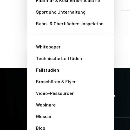
Pharma- & Kosmetik-Industrie
Email
Sport und Unterhaltung
Bahn- & Oberflächen-Inspektion
Whitepaper
Technische Leitfäden
Fallstudien
Broschüren & Flyer
PRECISION IMAGING. ZERO COMPROMISE.
Stay up-to-date. Always.
Video-Ressourcen
Webinare
Glossar
Blog