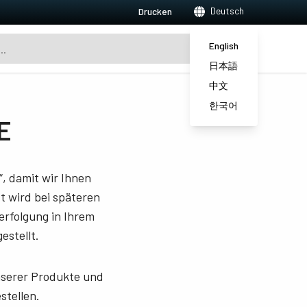
Deutsch
Drucken
English
日本語
中文
한국어
E
, damit wir Ihnen
 wird bei späteren
erfolgung in Ihrem
estellt.
unserer Produkte und
stellen.