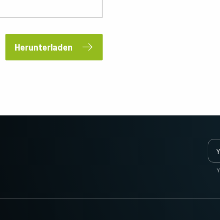
Anforderungen an Auflösung,
gleichzeitig Bilder des sichtbaren und des
Geschwindigkeit und Optik…
NIR-Lichtspektrums über…
Multisensor R-G-B (Prisma)
Herunterladen
3-CMOS prismenbasierte R-G-B-
Matrixkameras bieten eine bessere
Farbtreue als herkömmliche Bayer-
Kameras. (Apex-Serie und Apex Medical-
Serie)
Ein monochromer Sensor
Ein trilinearer Farbsensor
Monochrome CMOS-Sensor-
Trilinear-Kameras bieten eine
Zeilenkameras mit einer ausgezeichneten
hervorragende Farbzeilen-Leistung für
Kombination aus hoher Auflösung und
Anwendungen, die nicht die ultimative
schnellen Scanraten. Auflösungen von
Farbpräzision der…
bis…
Multisensor SWIR-SWIR
Multisensor - R-G-B (Prisma)
Y
(Prisma)
3-Sensor-CMOS-R-G-B-
Farbzeilenkameras mit modernster
Prismenbasierte 2-Sensor-InGaAs-
Prismentechnologie, die die bestmögliche
Zeilenkamera für kurzwelliges
Leistung, Präzision und Vielseitigkeit für…
Infrarotlicht (SWIR). (Wave Serie)