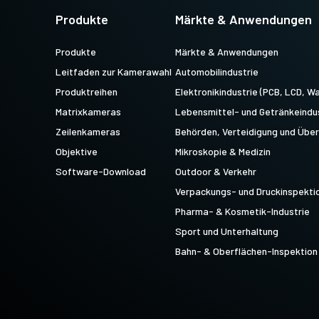
Multisensor R-G-B-NIR (Prisma)
Multisensor R-G-B-SWIR
Produkte
Märkte & Anwendungen
4-Sensor-Zeilenkameras für die
(Prisma)
gleichzeitige Erfassung von R-G-B-
4-Sensor-Zeilenkameras für die
Produkte
Märkte & Anwendungen
Bilddaten im sichtbaren Lichtspektrum
gleichzeitige Erfassung von R-G-B-
und von Bilddaten im nahen Infrarot…
Leitfaden zur Kamerawahl
Automobilindustrie
Bilddaten im sichtbaren Lichtspektrum
und von Bilddaten im kurzwelligen…
Produktreihen
Elektronikindustrie (PCB, LCD, Wa
Matrixkameras
Lebensmittel- und Getränkeindu
Zeilenkameras
Behörden, Verteidigung und Üb
Objektive
Mikroskopie & Medizin
Software-Download
Outdoor & Verkehr
Verpackungs- und Druckinspekti
Pharma- & Kosmetik-Industrie
Sport und Unterhaltung
Bahn- & Oberflächen-Inspektion