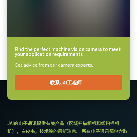
CoaXPress CXP6数据线（微型
330 克
BNC至DIN接口）
视频信号输出
8/10/12-bit *
高柔性CoaXPress CXP6数据线 - 微型BNC转DIN。
镜头接口
(LKK-CXP-HDBNC-DIN-H-03)
F口 或 M-42Ax1口
Find the perfect machine vision camera to meet
耗电
长度：3米
your application requirements
12.5 瓦
Get advice from our camera experts.
注意：本产品仅可与相机配套订购（不支持单独订购）。
动作温度 (自然放热时)
-5°C to +45°C
下载数据表
联系JAI工程师
CoaXPress CXP6数据线（DIN至
DIN）
JAI的电子通讯提供有关产品（区域扫描相机和线扫描相
高柔性CoaXPress CXP6数据线 - DIN至DIN。
机），白皮书，技术等的最新消息。 所有电子通讯都包含取