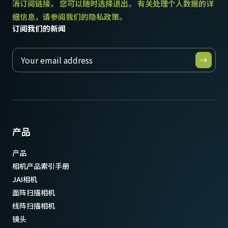
(LKK-CXP-DIN-DIN-H-DM)
消订阅链接。 您可以随时选择退出。 有关处理个人数据的详
细信息，请参阅我们的隐私政策。
长度：3米
订阅我们的新闻
注意：本产品仅可与相机配套订购（不支持单独订购）。
* 部分视频处理功能在12比特输出的模式下无法使用
下载数据表
产品
产品
相机产品索引手册
JAI相机
面阵扫描相机
线阵扫描相机
镜头