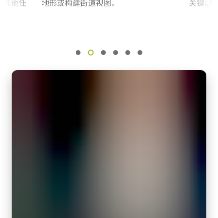
行其他任
地形或构建街道视图。
关键测
1XCMOS
感光芯片名
HS-01 Heat Sink
XGS 45000
感光芯片尺寸
The HS-01 is a passive heat sink compatible with Spark Series
Super 35 mm
high resolution camera models, such as SP-45000-CXP4, SP-
45000-CXP4A, and SP-25000-CXP4A. When a combination of high
像素尺寸 横x纵
frame rates and warm environmental conditions result in
3.2 x 3.2
internal camera temperatures exceeding the recommended
快门方式
levels, the HS-01 can be attached to the exterior surface of the
全局快门
camera to more effectively transfer heat away from the
感光芯片对角
camera to improve image quality and avoid any rick of
31.5 毫米
overheating.
有效感光芯片尺寸 横x纵
Download 2D CAD drawing
26.2 mm x 17.4 mm
摄像机尺寸 高x宽x长
Download 3D CAD model
62 x 62 x 84 mm
重量