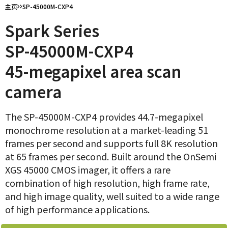
主页
SP-45000M-CXP4
Spark Series
SP-45000M-CXP4
45-megapixel area scan
camera
The SP-45000M-CXP4 provides 44.7-megapixel
monochrome resolution at a market-leading 51
frames per second and supports full 8K resolution
at 65 frames per second. Built around the OnSemi
XGS 45000 CMOS imager, it offers a rare
combination of high resolution, high frame rate,
and high image quality, well suited to a wide range
of high performance applications.