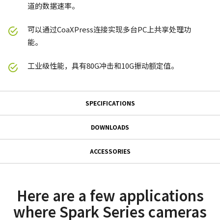
道的数据速率。
可以通过CoaXPress连接实现多台PC上共享处理功
能。
工业级性能，具有80G冲击和10G振动额定值。
SPECIFICATIONS
Specifications
DOWNLOADS
Downloads
系列名
ACCESSORIES
Spark系列
GPIO & 电源 12针输入/输出母头
使用说明书＆数据表
型号
连接器
SP-45000M-CXP4
Manual - SP-45000-CXP4
Here are a few applications
摄像机类别
where Spark Series cameras
GPIO & 电源 12针输入/输出母头连接器及带引线线缆。
Datasheet - SP-45000-CXP4
面阵扫描