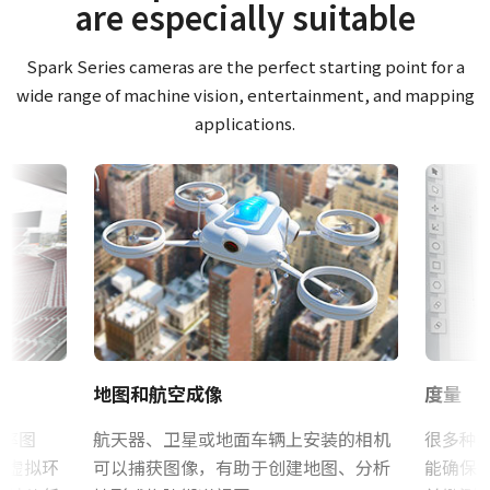
are especially suitable
(LKK-IO-12PF-DM)
彩色/黑白
证书等
单色
Spark Series cameras are the perfect starting point for a
Hirose 兼容连接器
CE Certificate - SP-45000M-CXP4-M42
波长
wide range of machine vision, entertainment, and mapping
Visible + NIR
长度：2米、5米或10米
applications.
CE Certificate - SP-45000M-CXP4-F
规格
注：本产品仅限与摄像机配套订购（不可单独订购）。
45 百万像素
RoHS Declaration - SP-45000M-CXP4-M42
下载数据表
规格 横x纵
8192 x 5460 px
其他
MP-42 三脚架转接板
帧率/线率
CAD file - SP-45000-CXP4-M42
51 fps
三脚架转接板具有安装孔以适应Spark系列和（停产）Elite系列外
ROI
CAD file - SP-45000-CXP4-F
壳的间距。 标准1 / 4-20连接到三脚架。 包括M3螺丝（深度5）。 只
是
地图和航空成像
度量
能使用提供的螺丝或其他适当长度的螺丝。 使用较长的螺丝可能会
Frame Rate Calculator - SP-45000-CXP4
接口
损坏内部电路板。
CoaXPress接口-4-Lanes (PoCXP)
辨率图
航天器、卫星或地面车辆上安装的相机
很多种
建虚拟环
可以捕获图像，有助于创建地图、分析
能确保
Download 2D CAD drawing
感光芯片