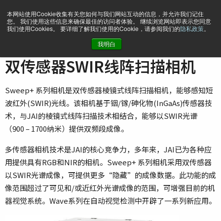
本网站使用Cookie收集有关您如何与我们网站互动的信息，并允许我们记住
您。 我们使用这些信息来确保最佳的访问者体验。 继续浏览网站即表示您同意
我们使用Cookies。 要详细了解我们使用的Cookie，请参阅我们的
隐私政策
。
我明白
主页
…
Line Scan Cameras
双传感器SWIR（棱镜式）
双传感器SWIR线阵扫描相机
Sweep+ 系列相机是双传感器棱镜式线阵扫描相机，能够感知短
波红外(SWIR)光线。该相机基于铟/镓/砷化物(InGaAs)传感器技
术，与JAI的棱镜式线阵扫描技术相结合，能够以SWIR光谱
（900 – 1700纳米）提供双频段成像。
多传感器相机技术是JAI的核心竞争力，多年来，JAI已为各种应
用提供具有RGB和NIR的相机。Sweep+ 系列相机采用双传感器
以SWIR光谱成像，可提供更多“隐藏”的成像数据。此功能的成
像范围超过了可见和/或近红外光谱成像的范围，可增强目前的机
器视觉系统。Wave系列在自动视觉检测中开辟了一系列新应用。