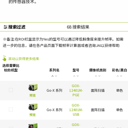
的传感器技术。
搜索过滤
68
搜索结果
※备注:在ROI栏里显示为Yes的型号可以通过降低解像度来提升帧率。如需
进一步的信息，请在各产品页面下载帧率计算器或者咨询JAI以获得帮助
滚动以获得更多结果
选择需要比
较的机型
系列名
型号
摄像机类别
彩色/黑白
GOX-
Go-X 系列
12401M-
面阵扫描
单色
PGE
预览
GOX-
Go-X 系列
12401M-
面阵扫描
单色
USB
预览
GOX-