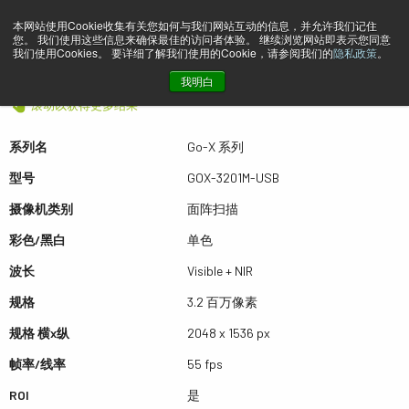
本网站使用Cookie收集有关您如何与我们网站互动的信息，并允许我们记住
您。 我们使用这些信息来确保最佳的访问者体验。 继续浏览网站即表示您同意
预览 GOX-3201M-USB
我们使用Cookies。 要详细了解我们使用的Cookie，请参阅我们的
隐私政策
。
我明白
滚动以获得更多结果
系列名
Go-X 系列
型号
GOX-3201M-USB
摄像机类别
面阵扫描
彩色/黑白
单色
波长
Visible + NIR
规格
3.2 百万像素
规格 横x纵
2048 x 1536 px
帧率/线率
55 fps
ROI
是