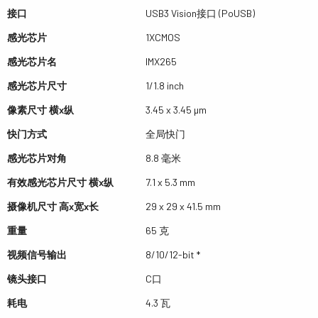
接口
USB3 Vision接口 (PoUSB)
感光芯片
1XCMOS
感光芯片名
IMX265
感光芯片尺寸
1/1.8 inch
像素尺寸 横x纵
3.45 x 3.45 µm
快门方式
全局快门
感光芯片对角
8.8 毫米
有效感光芯片尺寸 横x纵
7.1 x 5.3 mm
摄像机尺寸 高x宽x长
29 x 29 x 41.5 mm
重量
65 克
视频信号输出
8/10/12-bit *
镜头接口
C口
耗电
4.3 瓦