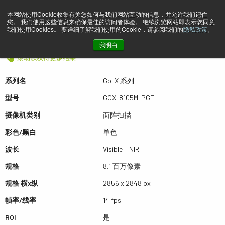
本网站使用Cookie收集有关您如何与我们网站互动的信息，并允许我们记住
您。 我们使用这些信息来确保最佳的访问者体验。 继续浏览网站即表示您同意
预览 GOX-8105M-PGE
我们使用Cookies。 要详细了解我们使用的Cookie，请参阅我们的
隐私政策
。
我明白
滚动以获得更多结果
系列名
Go-X 系列
型号
GOX-8105M-PGE
摄像机类别
面阵扫描
彩色/黑白
单色
波长
Visible + NIR
规格
8.1 百万像素
规格 横x纵
2856 x 2848 px
帧率/线率
14 fps
ROI
是