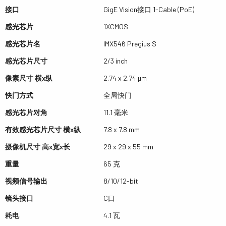
接口
GigE Vision接口 1-Cable (PoE)
感光芯片
1XCMOS
感光芯片名
IMX546 Pregius S
感光芯片尺寸
2/3 inch
像素尺寸 横x纵
2.74 x 2.74 µm
快门方式
全局快门
感光芯片对角
11.1 毫米
有效感光芯片尺寸 横x纵
7.8 x 7.8 mm
摄像机尺寸 高x宽x长
29 x 29 x 55 mm
重量
65 克
视频信号输出
8/10/12-bit
镜头接口
C口
耗电
4.1 瓦