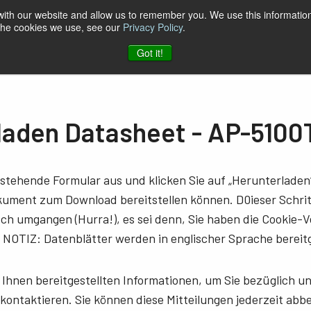
 with our website and allow us to remember you. We use this information
 the cookies we use, see our
Privacy Policy
.
log
Unternehmen
Kontakt zu JAI
Got it!
laden Datasheet - AP-510
nstehende Formular aus und klicken Sie auf „Herunterladen“
ment zum Download bereitstellen können. D0ieser Schritt
h umgangen (Hurra!), es sei denn, Sie haben die Cookie-V
 NOTIZ: Datenblätter werden in englischer Sprache bereitg
n Ihnen bereitgestellten Informationen, um Sie bezüglich 
kontaktieren. Sie können diese Mitteilungen jederzeit abbe