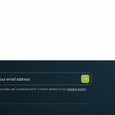
ou may opt-out at any time. Further details in our
privacy policy
.