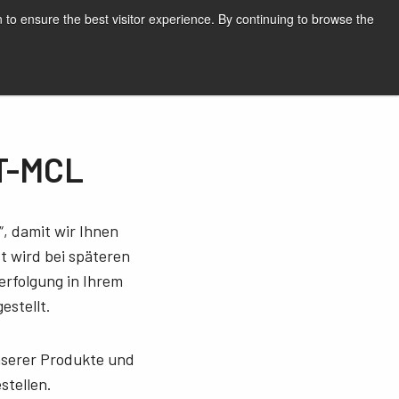
Deutsch
Drucken
 to ensure the best visitor experience. By continuing to browse the
Request a quote
0T-MCL
, damit wir Ihnen
 wird bei späteren
erfolgung in Ihrem
estellt.
unserer Produkte und
stellen.