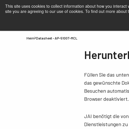
This site uses cookies to collect information about how you interact
site you are agreeing to our use of cookies. To find out more about
Produkte
Anwendungen
Wissen
Support
B
Heim
Datasheet - AP-5100T-MCL
Herunter
Füllen Sie das unte
das gewünschte Doku
Besuchen automatisc
Browser deaktiviert.
JAI benötigt die vo
Dienstleistungen zu 