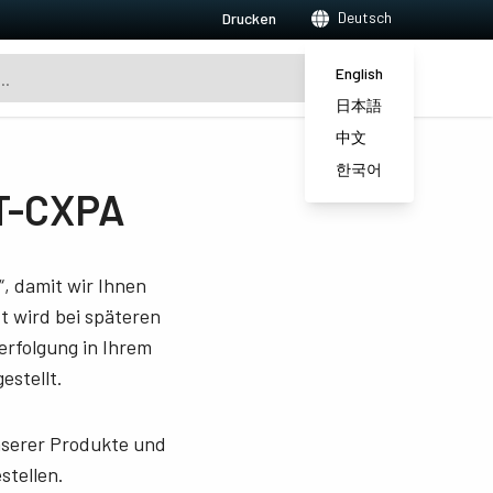
Deutsch
Drucken
English
日本語
中文
한국어
0T-CXPA
, damit wir Ihnen
 wird bei späteren
erfolgung in Ihrem
estellt.
unserer Produkte und
stellen.