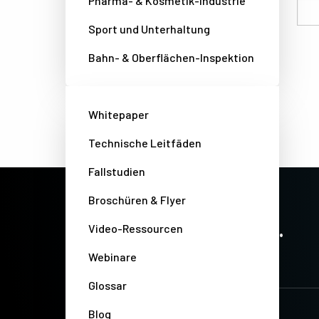
Pharma- & Kosmetik-Industrie
Email
Sport und Unterhaltung
Bahn- & Oberflächen-Inspektion
Whitepaper
Technische Leitfäden
Fallstudien
Broschüren & Flyer
PRECISION IMAGING. ZERO COMPROMISE.
Stay up-to-date. Always.
Video-Ressourcen
Webinare
Glossar
Blog