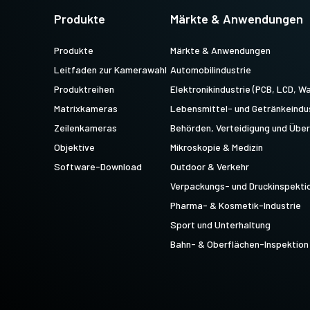
Multisensor R-G-B-NIR (Prisma)
Multisensor R-G-B-SWIR
Produkte
Märkte & Anwendungen
4-Sensor-Zeilenkameras für die
(Prisma)
gleichzeitige Erfassung von R-G-B-
4-Sensor-Zeilenkameras für die
Produkte
Märkte & Anwendungen
Bilddaten im sichtbaren Lichtspektrum
gleichzeitige Erfassung von R-G-B-
und von Bilddaten im nahen Infrarot…
Leitfaden zur Kamerawahl
Automobilindustrie
Bilddaten im sichtbaren Lichtspektrum
und von Bilddaten im kurzwelligen…
Produktreihen
Elektronikindustrie (PCB, LCD, Wa
Matrixkameras
Lebensmittel- und Getränkeindu
Zeilenkameras
Behörden, Verteidigung und Üb
Objektive
Mikroskopie & Medizin
Software-Download
Outdoor & Verkehr
Verpackungs- und Druckinspekti
Pharma- & Kosmetik-Industrie
Sport und Unterhaltung
Bahn- & Oberflächen-Inspektion