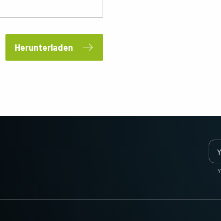
Anforderungen an Auflösung,
gleichzeitig Bilder des sichtbaren und des
Geschwindigkeit und Optik…
NIR-Lichtspektrums über…
Multisensor R-G-B (Prisma)
Herunterladen
3-CMOS prismenbasierte R-G-B-
Matrixkameras bieten eine bessere
Farbtreue als herkömmliche Bayer-
Kameras. (Apex-Serie und Apex Medical-
Serie)
Ein monochromer Sensor
Ein trilinearer Farbsensor
Monochrome CMOS-Sensor-
Trilinear-Kameras bieten eine
Zeilenkameras mit einer ausgezeichneten
hervorragende Farbzeilen-Leistung für
Kombination aus hoher Auflösung und
Anwendungen, die nicht die ultimative
schnellen Scanraten. Auflösungen von
Farbpräzision der…
bis…
Multisensor SWIR-SWIR
Multisensor - R-G-B (Prisma)
Y
(Prisma)
3-Sensor-CMOS-R-G-B-
Farbzeilenkameras mit modernster
Prismenbasierte 2-Sensor-InGaAs-
Prismentechnologie, die die bestmögliche
Zeilenkamera für kurzwelliges
Leistung, Präzision und Vielseitigkeit für…
Infrarotlicht (SWIR). (Wave Serie)