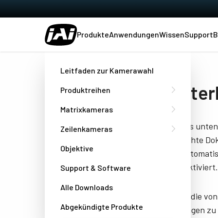
Produkte
Anwendungen
Wissen
Support
B
Heim
Datasheet - AP-5100T-CXPA
Leitfaden zur Kamerawahl
Herunter
Produktreihen
Matrixkameras
Füllen Sie das unte
Zeilenkameras
das gewünschte Doku
Objektive
Besuchen automatisc
Browser deaktiviert.
Support & Software
Alle Downloads
JAI benötigt die vo
Abgekündigte Produkte
Dienstleistungen zu 