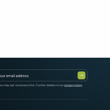
ou may opt-out at any time. Further details in our
privacy policy
.