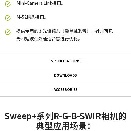
Mini-Camera Link接口。
M-52镜头接口。
提供专用的多光谱镜头（需单独购置），针对可见
光和短波红外通道合焦进行优化。
SPECIFICATIONS
Specifications
DOWNLOADS
Downloads
系列名
ACCESSORIES
Sweep+系列
GPIO & 电源 12针输入/输出母头
使用说明书＆数据表
型号
连接器
SW-4010Q-MCL
Datasheet - SW-4010Q-MCL
Sweep+系列R-G-B-SWIR相机的
摄像机类别
典型应用场景：
GPIO & 电源 12针输入/输出母头连接器及带引线线缆。
Manual - SW-4010Q-MCL
线阵扫描