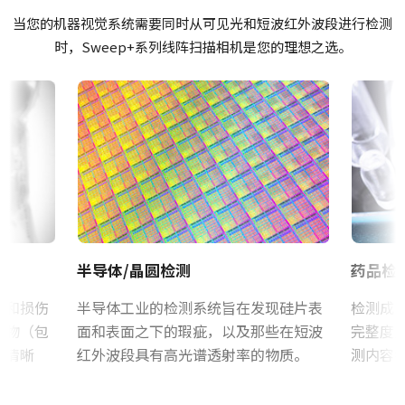
(LKK-IO-12PF-DM)
彩色/黑白
当您的机器视觉系统需要同时从可见光和短波红外波段进行检测
软件
多光谱
时，Sweep+系列线阵扫描相机是您的理想之选。
Hirose 兼容连接器
Control tool - SW-4010Q-MCL 64bit
波长
4-bands R-G-B + SWIR
长度：2米、5米或10米
Control tool - SW-4010Q-MCL 32bit
规格
注：本产品仅限与摄像机配套订购（不可单独订购）。
N/A
证书等
下载数据表
规格 横x纵
CE Certificate - SW-4010Q-MCL-M52
4K
Camera Link数据线 SDR至SDR
帧率/线率
RoHS Declaration - SW-4010Q-MCL-M52
39 kHz
半导体/晶圆检测
药品检
高柔性Camera Link数据线 SDR至SDR
ROI
其他
是
态和损伤
半导体工业的检测系统旨在发现硅片表
检测成
(LKK-CL-S-SDR-SDR-DM)
CAD file - SW-4010Q-MCL
异物（包
面和表面之下的瑕疵，以及那些在短波
完整度
接口
支持线缆供电(PoCL)
更清晰
红外波段具有高光谱透射率的物质。
测内容
Mini Camera Link接口
CAD file - JMO-M5231 28mm RGB-SWIR Lens
感光芯片
长度：3米