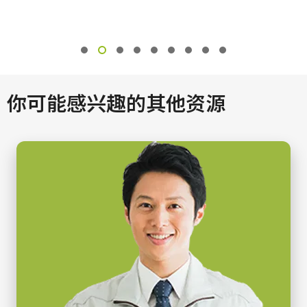
4xCMOS RGB/SWIR
Camera Selection Guide - Chinese
注：本产品仅限与相机配套订购（不可单独订购）。
感光芯片名
Line Rate Calculator - SW-4010Q-MCL
Custom
下载数据表
感光芯片尺寸
30.72 mm / 25.6 mm
Camera Link数据线 MDR转SDR
你可能感兴趣的其他资源
像素尺寸 横x纵
7.5 x 7.5 µm & 25.0 x 25.0 µm
高柔性Camera Link数据线 MDR转SDR
快门方式
(LKK-CL-S-MDR-SDR-DM)
全局快门
感光芯片对角
支持线缆供电(PoCL)
30.8 毫米
长度：3米
有效感光芯片尺寸 横x纵
30.8 mm / 25.6 mm
注意：本产品仅限与相机配套订购（不可单独订购）。
摄像机尺寸 高x宽x长
下载数据表
90 x 90 x 120 mm
重量