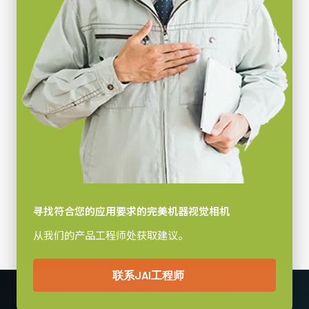
带12针连接器电缆的电源单元
900 克
视频信号输出
电源单元（含12针母头连接线）- 不含电源线
8/10/12-bit
(LKK-PSU-12PF-1.25)
镜头接口
M52口
配备1.25米长线的广濑（Hirose）兼容连接器。
耗电
注意：此电源配件仅可随摄像机一同订购（不可单独订购）。
瓦
动作温度 (自然放热时)
若订购相机时需配备电源，请务必同时订购对应电源线。
-5°C to +45°C
电源线选项（单独销售）：
寻找符合您的应用要求的完美机器视觉相机
美标/日标电源线 - 1.2米
从我们的产品工程师处获取建议。
国标电源线 - 1.2米
欧标电源线 - 1.5米
联系JAI工程师
请确保选择符合您所在地区电源插座规格的线缆。