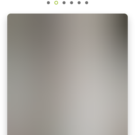
XGS 45000
(LKK-IO-12PF-DM)
感光芯片尺寸
Super 35 mm
Hirose 兼容连接器
像素尺寸 横x纵
长度：2米、5米或10米
3.2 x 3.2
注：本产品仅限与摄像机配套订购（不可单独订购）。
快门方式
全局快门
下载数据表
感光芯片对角
31.5 毫米
MP-42 三脚架转接板
有效感光芯片尺寸 横x纵
26.2 mm x 17.4 mm
三脚架转接板具有安装孔以适应Spark系列和（停产）Elite系列外
摄像机尺寸 高x宽x长
壳的间距。 标准1 / 4-20连接到三脚架。 包括M3螺丝（深度5）。 只
62 x 62 x 84 mm
能使用提供的螺丝或其他适当长度的螺丝。 使用较长的螺丝可能会
损坏内部电路板。
重量
330 克
Download 2D CAD drawing