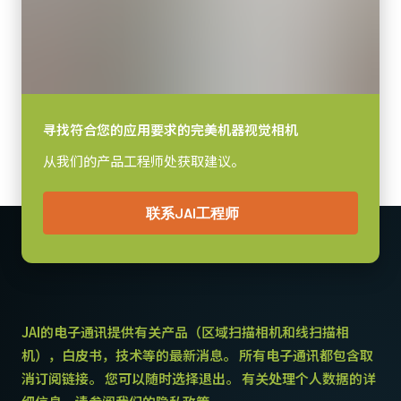
视频信号输出
8/10/12-bit *
CoaXPress CXP6数据线（微型
镜头接口
BNC至DIN接口）
F口 或 M-42Ax1口
耗电
寻找符合您的应用要求的完美机器视觉相机
高柔性CoaXPress CXP6数据线 - 微型BNC转DIN。
12.5 瓦
从我们的产品工程师处获取建议。
动作温度 (自然放热时)
(LKK-CXP-HDBNC-DIN-H-03)
-5°C to +45°C
长度：3米
联系JAI工程师
注意：本产品仅可与相机配套订购（不支持单独订购）。
下载数据表
JAI的电子通讯提供有关产品（区域扫描相机和线扫描相
CoaXPress CXP6数据线（DIN至
机），白皮书，技术等的最新消息。 所有电子通讯都包含取
DIN）
消订阅链接。 您可以随时选择退出。 有关处理个人数据的详