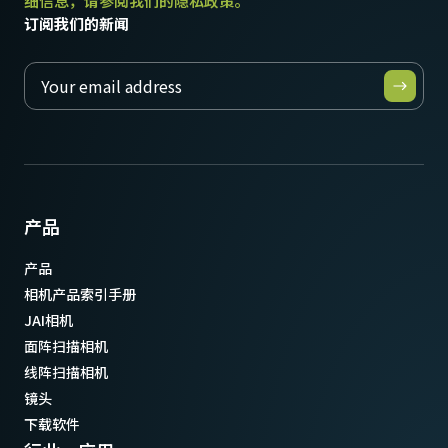
细信息，请参阅我们的隐私政策。
高柔性CoaXPress CXP6数据线 - DIN至DIN。
订阅我们的新闻
(LKK-CXP-DIN-DIN-H-DM)
* 部分视频处理功能在12比特输出的模式下无法使用
长度：3米
注意：本产品仅可与相机配套订购（不支持单独订购）。
下载数据表
产品
产品
相机产品索引手册
JAI相机
面阵扫描相机
线阵扫描相机
镜头
下载软件