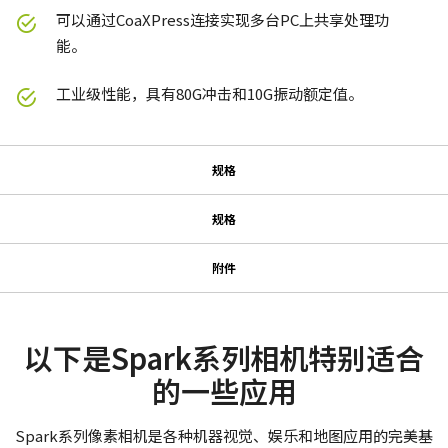
可以通过CoaXPress连接实现多台PC上共享处理功
能。
工业级性能，具有80G冲击和10G振动额定值。
规格
规格
规格
规格
系列名
附件
Spark系列
带12针连接器电缆的电源单元
使用说明书＆数据表
型号
SP-45001M-CXP4
Datasheet - SP-45001-CXP4
以下是Spark系列相机特别适合
电源单元（含12针母头连接线）- 不含电源线
摄像机类别
的一些应用
Manual - SP-45001-CXP4
面阵扫描
(LKK-PSU-12PF-1.25)
彩色/黑白
Spark系列像素相机是各种机器视觉、娱乐和地图应用的完美基
配备1.25米长线的广濑（Hirose）兼容连接器。
证书等