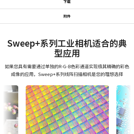
下载
下载
系列名
附件
Sweep+系列
GPIO & 电源 12针输入/输出母头
使用说明书＆数据表
型号
连接器
LT-200-CL
Manual - LT-200CL
Sweep+系列工业相机适合的典
摄像机类别
型应用
GPIO & 电源 12针输入/输出母头连接器及带引线线缆。
Datasheet - LT-200CL
线阵扫描
(LKK-IO-12PF-DM)
彩色/黑白
如果您具有需要通过单独的R-G-B色彩通道实现极其精确的彩色
软件
彩色
成像的应用，Sweep+系列线阵扫描相机是您的理想选择
Hirose 兼容连接器
Control Tool - LT-200CL 64 bit
波长
Visible
长度：2米、5米或10米
Control Tool - LT-200CL 32 bit
规格
注：本产品仅限与摄像机配套订购（不可单独订购）。
N/A
证书等
下载数据表
规格 横x纵
CE Certificate – LT-200CL-F
2K