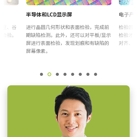
Camera Link数据线 MDR转SDR
帧率/线率
CE Certificate – LT-200CL-M52
30 kHz
半导体和LCD显示屏
电子产
高柔性Camera Link数据线 MDR转SDR
ROI
其他
N/A
豌豆、谷
进行晶圆几何形状和表面检验，完成前
检验凹
(LKK-CL-S-MDR-SDR-DM)
CAD file - LT-400CL
量检验。
期缺陷检测。此外，还可以对平板/显示
检验才
接口
支持线缆供电(PoCL)
屏进行表面检验，发现划痕和有缺陷的
对齐、
Camera Link接口
Camera Selection Guide - Chinese
屏幕像素。
感光芯片
长度：3米
3xCMOS RGB
注意：本产品仅限与相机配套订购（不可单独订购）。
感光芯片名
N/A
下载数据表
感光芯片尺寸
28.67 mm
Camera Link数据线 MDR-to-MDR
像素尺寸 横x纵
14.0 x 14.0 µm
高柔性Camera Link数据线 MDR-to-MDR
快门方式
(LKK-CL-S-MDR-MDR-DM)
全局快门