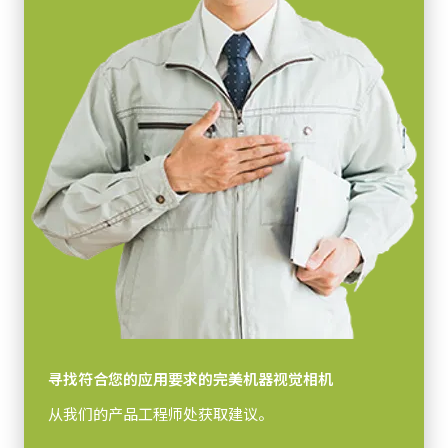
感光芯片对角
支持线缆供电(PoCL)
28.7 毫米
长度：3米
有效感光芯片尺寸 横x纵
28.7 mm
注：本产品仅可与相机配套订购（不可单独订购）。
摄像机尺寸 高x宽x长
下载数据表
90 x 90 x 90 mm
重量
带12针连接器电缆的电源单元
830 克
视频信号输出
电源单元（含12针母头连接线）- 不含电源线
8/10-bit
(LKK-PSU-12PF-1.25)
镜头接口
F口 或 M52口
配备1.25米长线的广濑（Hirose）兼容连接器。
耗电
寻找符合您的应用要求的完美机器视觉相机
注意：此电源配件仅可随摄像机一同订购（不可单独订购）。
5.4 瓦
从我们的产品工程师处获取建议。
动作温度 (自然放热时)
若订购相机时需配备电源，请务必同时订购对应电源线。
-5°C to +45°C