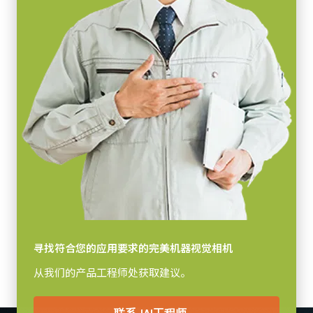
感光芯片对角
8.8 毫米
紧凑型C卡口镜头
有效感光芯片尺寸 横x纵
7.1 x 5.3 mm
JAI的紧凑型C卡口镜头专为搭配JAI机器视觉相机中的尖端传感器而
摄像机尺寸 高x宽x长
设计，可实现卓越的性能与实惠的价格。
29 x 29 x 41.5 mm
产品系列涵盖4毫米至75毫米的固定焦距镜头（具体焦距取决于传感
重量
器规格）。配备C卡口接口及对焦/光圈锁定螺丝，确保在典型工厂
65 克
环境中稳定可靠运行。
视频信号输出
8/10/12-bit *
如需了解特定相机型号适配镜头的详细信息，
请下载镜头产品手
册。
镜头接口
C-mount or CS-mount
寻找符合您的应用要求的完美机器视觉相机
MP-43 三脚架转接板
耗电
从我们的产品工程师处获取建议。
3.7 瓦
三脚架转接板具有安装孔以适应Go系列外壳的间距。 标准1 / 4-20连
动作温度 (自然放热时)
接到三脚架。 包括M3螺丝（深度5）。 只能使用提供的螺丝或其他
联系JAI工程师