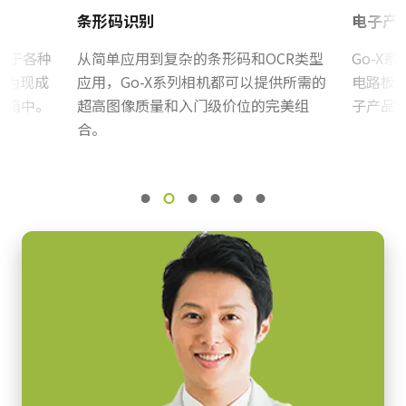
电源单元，配6针连接器线缆
帧率/线率
RoHS Declaration - GOX-3201M-PGE
条形码识别
电子产
36 fps
电源单元，配6针母头连接器线缆 - 不含电源线。
ROI
用于各种
从简单应用到复杂的条形码和OCR类型
Go-X
CE Certificate - GOX-3201M-PGE-CS
是
作为现成
应用，Go-X系列相机都可以提供所需的
电路板
(LKK-PSU-6PF-1.25)
机箱中。
超高图像质量和入门级价位的完美组
子产品
RoHS Declaration - GOX-3201M-PGE-CS
接口
配备1.25米线缆的Hirose等效连接器。
合。
GigE Vision接口 1-Cable (PoE)
其他
感光芯片
注意：此电源配件仅可随相机一同订购（不可单独订购）。
1XCMOS
CN Brochure - Go-X Series
若您计划在订购相机时包含电源，请务必同时订购对应电源线。
感光芯片名
Frame Rate Calculator - GOX-3201-PGE
IMX265
电源线选项（单独销售）：
感光芯片尺寸
CAD file - GOX-PGE Series (Gen2)
美标/日标电源线 – 1.2米
1/1.8 inch
国标电源线 – 1.2米
像素尺寸 横x纵
CAD file - GOX-PGE Series with CS-mount
欧标电源线 – 1.5米
3.45 x 3.45 µm
请确保选择与您所在地区电源插座匹配的线缆。
eBUS Player User Guide - (Latest Version)
快门方式
全局快门
下载数据表