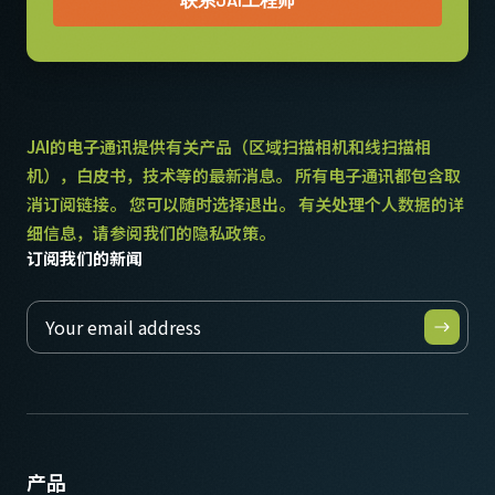
-5°C to +45°C
适当长度的螺丝。 使用较长的螺丝可能会损坏内部电路板。
Download 2D CAD drawing
.
JAI的电子通讯提供有关产品（区域扫描相机和线扫描相
机），白皮书，技术等的最新消息。 所有电子通讯都包含取
消订阅链接。 您可以随时选择退出。 有关处理个人数据的详
细信息，请参阅我们的隐私政策。
订阅我们的新闻
* 部分视频处理功能在12比特输出的模式下无法使用
产品