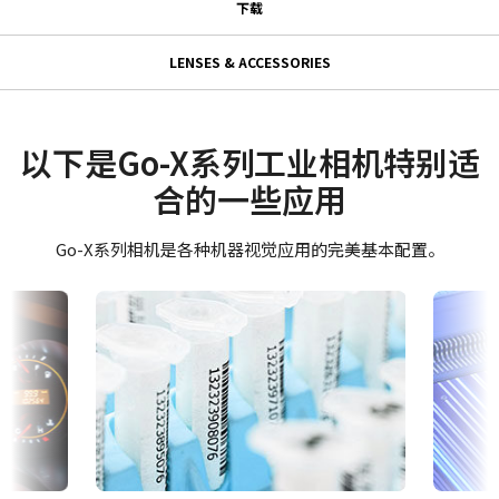
下载
下载
系列名
LENSES & ACCESSORIES
Go-X 系列
GPIO & 电源 6针输入/输出母头连
使用说明书＆数据表
型号
接器
GOX-3201M-PGE
Datasheet - GOX-3201-PGE
以下是Go-X系列工业相机特别适
摄像机类别
合的一些应用
GPIO & 电源 6针输入/输出母头连接器及带飞线线缆。
Manual - GOX-3201-PGE
面阵扫描
(LKK-IO-6PF-DM)
彩色/黑白
Go-X系列相机是各种机器视觉应用的完美基本配置。
软件
单色
Hirose 兼容连接器
eBUS SDK for JAI (32 bit)
波长
Visible + NIR
长度：0.5米、3米或5米
eBUS SDK for JAI (64 bit)
规格
注：本产品仅可随摄像机一同订购（不支持单独订购）。
3.2 百万像素
证书等
下载数据表
规格 横x纵
CE Certificate - GOX-3201M-PGE
2048 x 1536 px