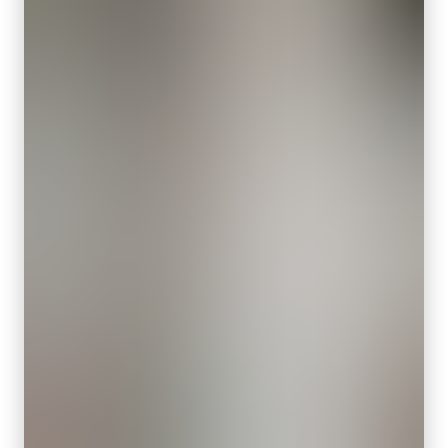
1.2 inch
国标电源线 – 1.2米
像素尺寸 横x纵
欧标电源线 – 1.5米
2.74 x 2.74 µm
请确保选择与您所在地区电源插座匹配的线缆。
快门方式
全局快门
下载数据表
感光芯片对角
19.3 毫米
高性能、高分辨率镜头系列
有效感光芯片尺寸 横x纵
14.6 x 12.6 mm
高分辨率相机需要高性能镜头，即使在需要200lp/mm及以上分辨率
摄像机尺寸 高x宽x长
的应用中，也能提供清晰的对比度。
29 x 29 x 55 mm
JAI精选的高性能高分辨率镜头系列，确保您能够充分利用JAI各类
重量
高分辨率相机型号所提供的微小像元尺寸和高细节表现力。
65 克
有关特定相机型号适配镜头的详细信息，
请下载我们的镜头手册。
视频信号输出
8/10/12-bit
镜头接口