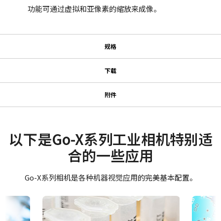
功能可通过虚拟和亚像素的缩放来成像。
规格
规格
下载
下载
系列名
附件
Go-X 系列
GPIO & 电源 6针输入/输出母头连
使用说明书＆数据表
型号
接器
GOX-24505M-PGE
Datasheet - GOX-24505-PGE
以下是Go-X系列工业相机特别适
摄像机类别
合的一些应用
GPIO & 电源 6针输入/输出母头连接器及带飞线线缆。
Manual - GOX-24505-PGE
面阵扫描
(LKK-IO-6PF-DM)
彩色/黑白
Go-X系列相机是各种机器视觉应用的完美基本配置。
软件
单色
Hirose 兼容连接器
eBUS SDK for JAI (32 bit)
波长
Visible + NIR
长度：0.5米、3米或5米