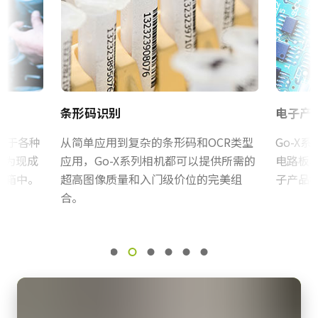
eBUS SDK for JAI (64 bit)
规格
注：本产品仅可随摄像机一同订购（不支持单独订购）。
24.5 百万像素
证书等
下载数据表
规格 横x纵
RoHS Declaration - GOX-24505M-PGE
5328 x 4608 px
电源单元，配6针连接器线缆
帧率/线率
CE Certificate - GOX-24505M-PGE
条形码识别
电子产
4 fps
电源单元，配6针母头连接器线缆 - 不含电源线。
ROI
用于各种
其他
从简单应用到复杂的条形码和OCR类型
Go-X
是
作为现成
应用，Go-X系列相机都可以提供所需的
电路板
(LKK-PSU-6PF-1.25)
CN Brochure - Go-X Series
机箱中。
超高图像质量和入门级价位的完美组
子产品
接口
配备1.25米线缆的Hirose等效连接器。
合。
GigE Vision接口 1-Cable (PoE)
eBUS Player User Guide - (Latest Version)
感光芯片
注意：此电源配件仅可随相机一同订购（不可单独订购）。
1XCMOS
Frame Rate Calculator - GOX-24505-PGE
若您计划在订购相机时包含电源，请务必同时订购对应电源线。
感光芯片名
Xscale Calculator (DV0102 and earlier)
IMX540 Pregius S
电源线选项（单独销售）：
感光芯片尺寸
CAD-File-GOX-4Gen-PGE-Monochrome
美标/日标电源线 – 1.2米