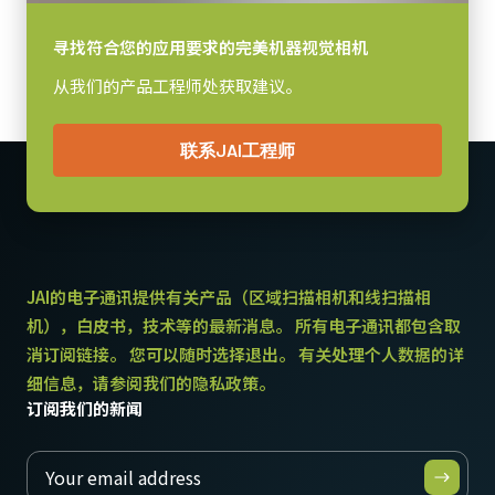
MP-46 三脚架转接板
C口
寻找符合您的应用要求的完美机器视觉相机
三脚架转接板具有安装孔以适应Go-X系列外壳的间距 (Pregius S 型
耗电
从我们的产品工程师处获取建议。
4.1 瓦
号)。 标准1 / 4-20连接到三脚架。 包括M3螺丝（深度5）。 只能使
用提供的螺丝或其他适当长度的螺丝。 使用较长的螺丝可能会损坏
动作温度 (自然放热时)
内部电路板。
联系JAI工程师
-5°C to +45°C
三脚架转接板具有安装孔以适应Go-X系列外壳的间距。
Download 2D CAD drawing.
JAI的电子通讯提供有关产品（区域扫描相机和线扫描相
机），白皮书，技术等的最新消息。 所有电子通讯都包含取
消订阅链接。 您可以随时选择退出。 有关处理个人数据的详
细信息，请参阅我们的隐私政策。
订阅我们的新闻