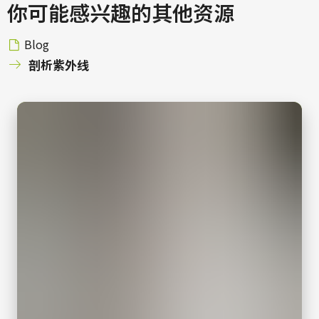
快门方式
你可能感兴趣的其他资源
下载数据表
全局快门
感光芯片对角
Blog
Camera Link数据线 MDR转SDR
16.4 毫米
剖析紫外线
有效感光芯片尺寸 横x纵
高柔性Camera Link数据线 MDR转SDR
12.8 x 10.2 mm
(LKK-CL-S-MDR-SDR-DM)
摄像机尺寸 高x宽x长
29 x 29 x 41.5 mm
支持线缆供电(PoCL)
重量
46 克
长度：3米
视频信号输出
注意：本产品仅限与相机配套订购（不可单独订购）。
8/10/12-bit
下载数据表
镜头接口
C口
耗电
3.19 瓦