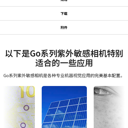
规格
下载
下载
系列名
附件
Go系列
紧凑型C卡口镜头
使用说明书＆数据表
型号
GO-5000M-PMCL-UV
Datasheet - GO-5000M-PMCL-UV
以下是Go系列紫外敏感相机特别
JAI的紧凑型C卡口镜头专为搭配JAI机器视觉相机中的尖端传感器而
摄像机类别
适合的一些应用
设计，可实现卓越的性能与实惠的价格。
Manual - GO-5000M-PMCL-UV
面阵扫描
产品系列涵盖4毫米至75毫米的固定焦距镜头（具体焦距取决于传感
彩色/黑白
Go系列紫外敏感相机是各种专业机器视觉应用的完美基本配置。
软件
器规格）。配备C卡口接口及对焦/光圈锁定螺丝，确保在典型工厂
单色
环境中稳定可靠运行。
Control tool - GO-5000-PMCL 32bit
波长
Visible + UV
如需了解特定相机型号适配镜头的详细信息，
请下载镜头产品手
Control tool - GO-5000-PMCL 64bit
册。
规格
5 百万像素
其他
MP-43 三脚架转接板
规格 横x纵