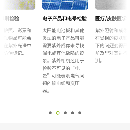
Frame Rate Calculator - GO-5000 - All Models
2560 x 2048 px
三脚架转接板具有安装孔以适应Go系列外壳的间距。 标准1 / 4-20连
帧率/线率
Camera Selection Guide - Chinese
印刷检验
电子产品和电晕检验
医疗/皮肤医学
接到三脚架。 包括M3螺丝（深度5）。 只能使用提供的螺丝或其他
107 fps
适当长度的螺丝。 使用较长的螺丝可能会损坏内部电路板。
ROI
、护照、彩票和
太阳能电池板和其他
紫外照射和成像
CAD File - Go-5000-PMCL-EP
是
类似物品可能会
类型的电子产品可能
在受损的皮肤和
Download 2D CAD drawing
.
仅在紫外光谱中
需要紫外成像来寻找
下的问题变得严
接口
的防伪标记。
漏电或其他缺陷的迹
前及早对其进行
Mini Camera Link接口 (PoCL)
Camera Link数据线 SDR至SDR
象。紫外相机还用于
测。
感光芯片
检验不可见的“电
1XCMOS
高柔性Camera Link数据线 SDR至SDR
晕”可能表明电气问
感光芯片名
题的输电线和变压
(LKK-CL-S-SDR-SDR-DM)
Lince5M
器。
感光芯片尺寸
支持线缆供电(PoCL)
1 inch
长度：3米
像素尺寸 横x纵
5.0 x 5.0 µm
注：本产品仅限与相机配套订购（不可单独订购）。