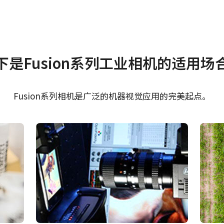
证书等
下是Fusion系列工业相机的适用场
 SDK for JAI (32 bit)
CE Certificate - FS-3
10GE
Fusion系列相机是广泛的机器视觉应用的完美起点。
 SDK for JAI (64 bit)
RoHS Declaration FS
10GE
针输入/输出母头连接器