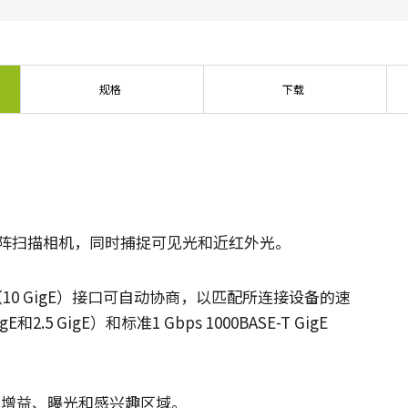
传统拜耳相机提供更好的色彩保真度。
单传感器单色
三线彩色
规格
下载
单色CMOS传感器线阵扫描相机同时具备高
对于不需要JAI的棱镜技术提供的超高色彩
分辨率和超快的扫描速度。分辨率最高可
精确度的应用，三线相机可以提供出色的
达8192像素，行频最高可达200kHz。
彩色线阵扫描性能。
双传感器SWIR（棱镜式）
3传感器RGB（棱镜式）
双传感器棱镜式线阵扫描相机能够感知短
3传感器CMOS RGB彩色线阵扫描相机采用
波红外(SWIR)光线。该相机能够以SWIR光
了尖端的棱镜技术，可为线阵扫描彩色成
谱（900 – 1700纳米）提供双频段成像。
像提供最佳的性能、精确度和功能性。
谱面阵扫描相机，同时捕捉可见光和近红外光。
4传感器RGB+NIR（棱镜式）
4传感器R-G-B + SWIR（棱镜
4传感器线阵扫描相机设计用于同时捕获可
式）
T（10 GigE）接口可自动协商，以匹配所连接设备的速
见光谱中的RGB图像数据，以及近红外
4传感器机器视觉线阵扫描相机，可捕获可
(NIR)光谱中的图像数据。
和2.5 GigE）和标准1 Gbps 1000BASE-T GigE
见光谱中的RGB图像数据和短波红外波段
光谱中的图像数据。
变增益、曝光和感兴趣区域。