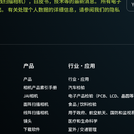
和线扫描相机），白皮书，技术等的最新消息。 所有电子
出。 有关处理个人数据的详细信息，请参阅我们的隐私
不含电源线。
器。
购（不可单独订购）。
产品
行业·应用
产品
行业·应用
务必同时订购对应电源线。
相机产品索引手册
汽车检验
JAI相机
电子产品检验（PCB、LCD、晶圆
面阵扫描相机
食品 / 饮料检验
线阵扫描相机
用于政府、航空航天、国防和监视
镜头
医疗和生命科学
下载软件
室外 / 交通管理