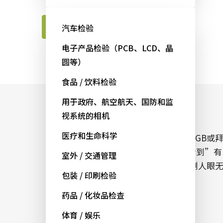
联系JAI工程师
汽车检验
电子产品检验（PCB、LCD、晶
圆等）
食品 / 饮料检验
用于政府、航空航天、国防和监
彩色和近红外（NIR）同步成像
视系统的相机
医疗和生命科学
可见光通道输出人眼可见波长范围内的RGB或
耳彩色图像。另一方面，NIR通道可“看到”有
室外 / 交通管理
机材料和其他材料的表面以下，从而检测人眼
包装 / 印刷检验
法看到的缺陷。
药品 / 化妆品检查
体育 / 娱乐