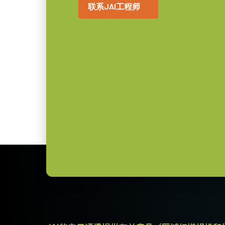
JAI棱镜优化镜头采用特殊设计，
联系JAI工程师
270 克
重量
性，助您充分发挥棱镜技术的全部优
机提供清晰锐利的优质图像。
8/10/12-bit *
视频信号输出
C口
镜头接口
如需了解适用于特定相机型号的镜头
10.4 瓦
耗电
MP-41 三脚架转接板
-5°C to +45°C
动作温度 (自然放热
时)
适用于Fusion系列相机的三脚架转
* 部分视频处理功能在12比特输出的模式下无法使
只能使用提供的长度合适的M3螺丝
板。
电源单元，配6针连