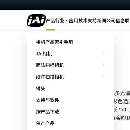
产品
行业·应用
技术
支持
新闻
公司信息
联
主页
FS-3200D-10GE
相机产品索引手册
JAI相机
Fusion 系列
面阵扫描相机
FS-3200D-10GE
线阵扫描相机
镜头
JAI的FS-3200D-10GEE是一台2-CMO
支持与软件
提供不同光谱带的图像-一个是可见光彩色通道（
米），另一个是近红外(NIR)通道（波长750
按产品下载
时检测表面特性和次表面缺陷。向下兼容的10
停产产品
速度和联网灵活性。