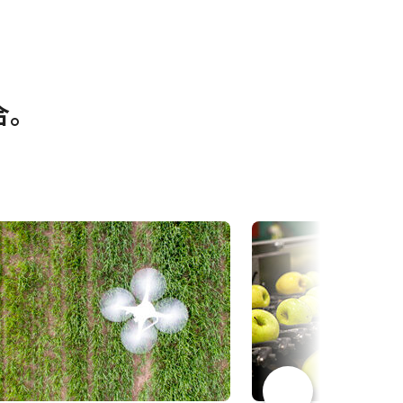
其他
合。
200D-
Frame Rate Calculator - FS-
3200D-10GE
-3200D-
CAD file - FS-3200D/T-10GE
eBUS Player User Guide -
(Latest Version)
eBUS SDK Installation and
Release Notes 6.3.0
Camera Selection Guide -