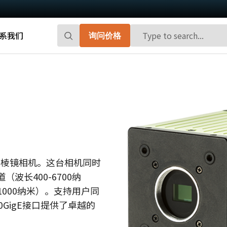
系我们
询问价格
Go-X 系列
Go系列
高性能和高性价比。 用于下一代机器视觉
百万像素面阵扫描相机，能够提供小巧、
系统的CMOS区域扫描相机。
高帧率和前沿的传感器技术。
Spark系列
Fusion系列
先进的面阵扫描相机，能够提供高分辨
多传感器多光谱面阵扫描相机，具备适用
率、高帧率和高图像质量。
于专业成像应用的独特功能。
S多光谱棱镜相机。这台相机同时
波长400-6700纳
Fusion Flex-Eye
Apex系列
-1000纳米）。支持用户同
可订制搭载有两个或三个传感器的多光谱
3-CMOS棱镜式RGB面阵扫描相机，能够比
摄像机(可见光+近红外光)
传统拜耳相机提供更好的色彩保真度。
GigE接口提供了卓越的