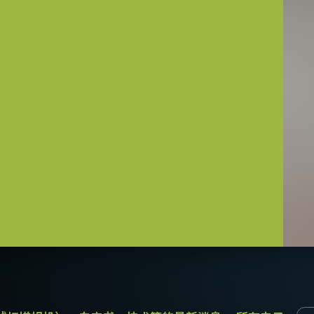
可补偿多波段相机不同的光路和聚焦特
势。JAI棱镜优化镜头能为您的棱镜相
信息，
请下载我们的镜头手册。
接板。
用
。 使用较长的螺丝可能会损坏内部电路
接器线缆