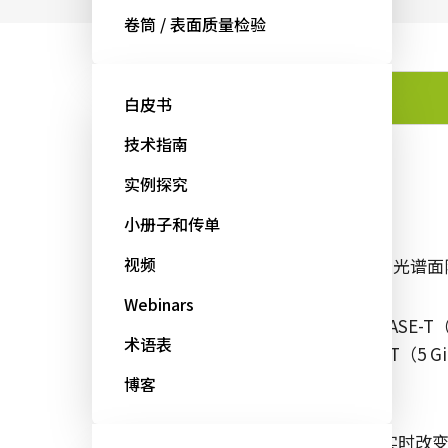
卷筒 / 表面质量检验
特点
白皮书
技术指南
实例探究
特点
小册子和传单
视频
棱镜式2-CMOS多光
Webinars
向下兼容的10GBASE-
术语表
度，包括NBASE-T（5 GigE
Vision。
博客
序列触发模式可实时改