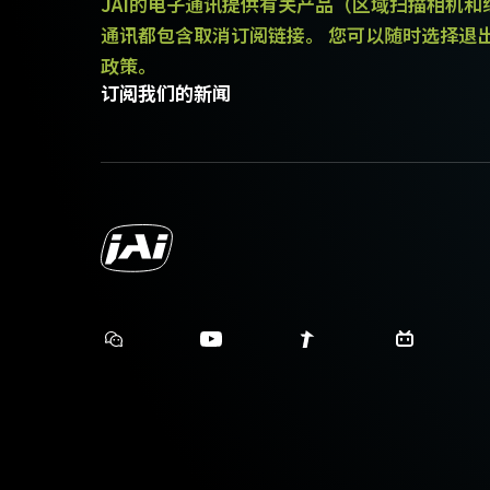
JAI的电子通讯提供有关产品（区域扫描相机
通讯都包含取消订阅链接。 您可以随时选择退
电源单元，配6针母头连接器线缆 - 
政策。
订阅我们的新闻
(LKK-PSU-6PF-1.25)
配备1.25米线缆的Hirose等效连接
注意：此电源配件仅可随相机一同订
若您计划在订购相机时包含电源，请
电源线选项（单独销售）：
美标/日标电源线 – 1.2米
国标电源线 – 1.2米