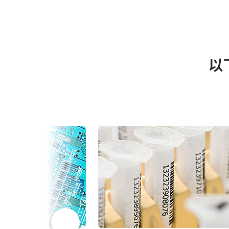
规格
下载
使用说明书＆数据表
Fusion系列
软件
系列名
以
FS-3200D-10GE
型号
Datasheet - FS-3200D-10GE
eBUS
面阵扫描
摄像机类别
Manual - FS-3200D-10GE
eBUS
多光谱
彩色/黑白
Manual - Multi Streaming
2 Bands Visible + NIR
波长
Camera Connection Guide
3.2 百万像素
规格
2048 x 1536 px
规格 横x纵
GPIO & 电源 12
123 fps
帧率/线率
是
ROI