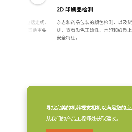
GPIO & 电源 12针输入/输出母
2D 印刷品检测
10 Gbps GigE Vision
接口
B板进行检查，包括走线、
杂志和药品包装的颜色检测，以及货
(LKK-IO-12PF-DM)
2xCMOS (Visible/NIR)
感光芯片
对准、短路以及其他重要
测，查看颜色正确性、水印和纸币上
查项目。
安全特征。
IMX252
感光芯片名
Hirose 兼容连接器
1/1.8 inch
感光芯片尺寸
长度：2米、5米或10米
3.45 x 3.45 µm
像素尺寸 横x纵
注：本产品仅限与摄像机配套订购（
全局快门
快门方式
8.8 毫米
感光芯片对角
下载数据表
7.1 x 5.3 mm
有效感光芯片尺寸
寻找完美的机器视觉相机以满足您的应用
横x纵
“棱镜优化”镜头系
从我们的产品工程师处获取建议。
62 x 62 x 86.5 mm
摄像机尺寸 高x宽x
长