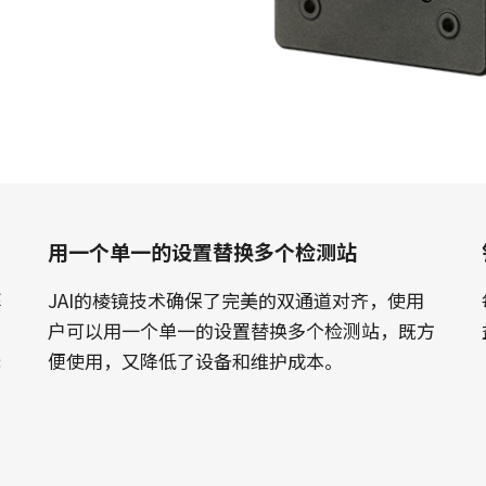
Apex显微镜解决方案
Sweep系列
低噪声、高敏感度棱镜式相机，专为先进
单色和三线线阵扫描相机具备快速的扫描
的彩色显微镜应用而设计。
速度和超高的图像质量。
Sweep+系列
Wave系列
多传感器棱镜彩色/ RGB/NIR和
用于短波红外（SWIR）成像的单传感器
RGB/SWIR线扫描相机结合了精度、灵敏
InGaAs 线扫描相机和面扫描相机
度和多光谱选项。
单传感器彩色
单传感器单色
用一个单一的设置替换多个检测站
具有多样化的彩色单传感器逐行面阵扫描
具有多种类的单色单传感器逐行面阵扫描
相机可供选择，同时配备CMOS传感器，包
相机可供选择，同时配备CMOS传感器，包
括最新的Sony Pregius 传感器。
括最新的Sony Pregius 传感器。
拜
JAI的棱镜技术确保了完美的双通道对齐，使用
户可以用一个单一的设置替换多个检测站，既方
单传感器紫外敏感
双传感器彩色+NIR（棱镜式）
无
便使用，又降低了设备和维护成本。
JAI提供多种紫外敏感逐行面阵扫描相机来
JAI的多光谱棱镜相机通过单一光学路径同
满足特定的分辨率、速度和光学需求。
时提供可见光谱和NIR光谱的图像。
3传感器 - RGB（棱镜式）
3-CMOS棱镜式RGB面阵扫描相机，能够比