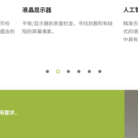
头连接器及带引线线缆。
液晶显示器
人工
币检
平板/显示器的表面检查，寻找划痕和有缺
精准农
蕴含的
陷的屏幕像素。
式的增
中具有
不可单独订购）。
要求..
列