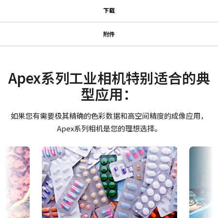
规格
下载
下载
系列名
附件
Apex系列
MP-41 三脚架转接板
使用说明书＆数据表
型号
AT-140-GE
Manual - AT-140GE
Apex系列工业相机特别适合的典
适用于Fusion系列相机的三脚架转接板。
摄像机类别
型应用：
Datasheet - AT-140GE
面阵扫描
只能使用提供的长度合适的M3螺丝。 使用较长的螺丝可能会损坏内
部电路板。
彩色/黑白
如果您有需要极其精确的色彩数据和高空间精度的成像应用，
软件
彩色
Apex系列相机是您的理想选择。
JAI SDK and Control Tool 32bit (最新版本)
波长
Visible
JAI SDK and Control Tool 64bit (最新版本)
规格
1.4 百万像素
JAI SDK and Control Tool_Latest Release Notes
规格 横x纵
1392 x 1040 px
证书等