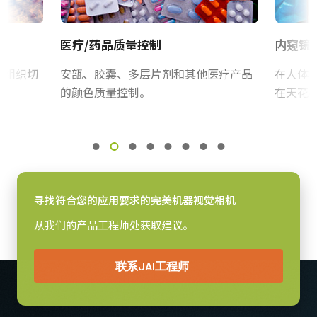
帧率/线率
CE Certificate – AT-140GE
20 fps
医疗/药品质量控制
内窥镜
ROI
其他
是
体组织切
安瓿、胶囊、多层片剂和其他医疗产品
在人体
CAD file - AT-140GE
的颜色质量控制。
在天花
接口
GigE Vision接口
Camera Selection Guide - Chinese
感光芯片
3xCCD RGB
感光芯片名
ICX 267AL
寻找符合您的应用要求的完美机器视觉相机
感光芯片尺寸
从我们的产品工程师处获取建议。
1/2 inch
像素尺寸 横x纵
联系JAI工程师
4.65 x 4.65 µm
快门方式
全局快门