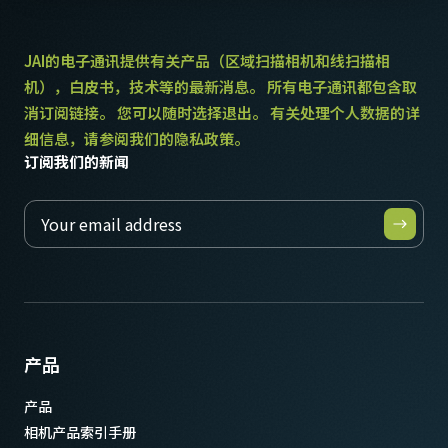
感光芯片对角
8.1 毫米
JAI的电子通讯提供有关产品（区域扫描相机和线扫描相
机），白皮书，技术等的最新消息。 所有电子通讯都包含取
有效感光芯片尺寸 横x纵
消订阅链接。 您可以随时选择退出。 有关处理个人数据的详
6.5 x 4.8 mm
细信息，请参阅我们的隐私政策。
摄像机尺寸 高x宽x长
订阅我们的新闻
55 x 55 x 98.3 mm
重量
340 克
视频信号输出
8/10-bit
镜头接口
C口
产品
耗电
7.92 瓦
产品
相机产品索引手册
动作温度 (自然放热时)