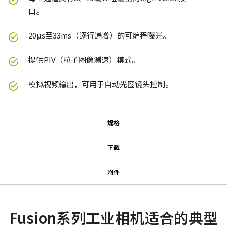
口。
20µs至33ms（逐行递增）的可编程曝光。
提供PIV（粒子图像测速）模式。
模拟视频输出，可用于自动光圈镜头控制。
规格
规格
下载
下载
系列名
附件
Fusion系列
MP-41 三脚架转接板
软件
型号
AD-081-GE
JAI SDK and Control Tool 32bit (Version 1.4.1)
Fusion系列工业相机适合的典型
适用于Fusion系列相机的三脚架转接板。
摄像机类别