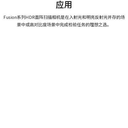
应用
JAI SDK and Control Tool 64bit (Version 1.4.1)
面阵扫描
只能使用提供的长度合适的M3螺丝。 使用较长的螺丝可能会损坏内
部电路板。
彩色/黑白
Fusion系列HDR面阵扫描相机是在入射光和明亮反射光并存的场
证书等
单色
景中或高对比度场景中完成检验任务的理想之选。
CE Certificate – AD-081GE
波长
Visible (HDR)
其他
规格
0.8 百万像素
[Technical notes] HDR fusion methods - 2CCD & Sequence
Trigger
规格 横x纵
1024 x 768 px
Camera Selection Guide - Chinese
帧率/线率
30 fps
使用说明书＆数据表 - Discontinued
汽车
玻璃检验
监控
ROI
Datasheet - AD-081GE
否
适用于检验具
在玻璃瓶生产过程中
Fusion相机
有明亮反射光
进行检验，查看尺寸/
非常适用于需
接口
Manual - AD-081GE
的汽车部件，
形状、壁厚、薄弱
要在刺眼的阳
GigE Vision接口