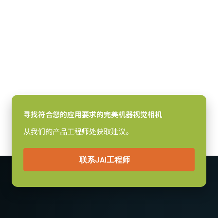
或被检验物品
点、楔形底、夹杂物
光和阴影下捕
感光芯片
的明暗部之间
和瓶内丝状断口，进
获细节的高对
感光芯片名
有较强对比度
而参照玻璃模具发现
比度室内/室
ICX204AL
的物体。
存在的问题
外场景。
感光芯片尺寸
1/3 inch
像素尺寸 横x纵
4.65 x 4.65 µm
快门方式
寻找符合您的应用要求的完美机器视觉相机
全局快门
从我们的产品工程师处获取建议。
感光芯片对角
6 毫米
联系JAI工程师
有效感光芯片尺寸 横x纵
4.8 x 3.6 mm
摄像机尺寸 高x宽x长
55 x 55 x 98.3 mm